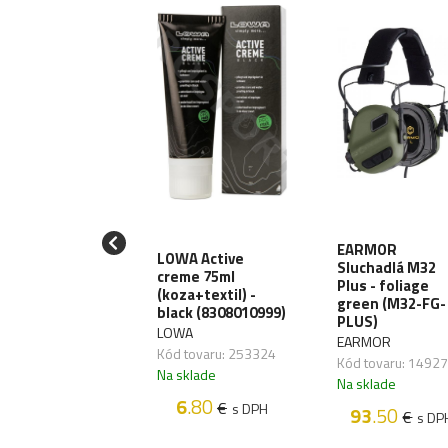
iják T-Reign
EARMOR
LOWA Active
Large Heavy-
Sluchadlá M32
creme 75ml
y, uchytenie
Plus - foliage
(koza+textil) -
karabínu
green (M32-FG-
black (8308010999)
RRG241)
PLUS)
LOWA
EIGN
EARMOR
Kód tovaru: 253324
 tovaru: 270064
Kód tovaru: 1492
Na sklade
sklade
Na sklade
6
.80
€
s DPH
38
.70
93
.50
€
€
s DPH
s DP