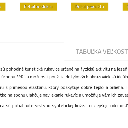
u
Detail produktu
Detail produktu
TABUĽKA VEĽKOST
ú pohodlné turistické rukavice určené na fyzickú aktivitu na jes
úchopu. Vďaka možnosti použitia dotykových obrazoviek sú ideálne 
ru s prímesou elastanu, ktorý poskytuje dobré teplo a prilieha.
tko na sponu uľahčuje navliekanie rukavíc a umožňuje vám ich zaves
ca sú potiahnuté vrstvou syntetickej kože. To zlepšuje odolnosť 