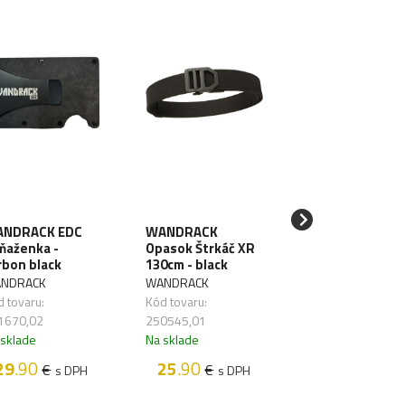
NDRACK EDC
WANDRACK
SAWYER Filter 
ňaženka -
Opasok Štrkáč XR
vodu Mini Blue
rbon black
130cm - black
SAWYER
NDRACK
WANDRACK
Kód tovaru:
 tovaru:
Kód tovaru:
261626,01
1670,02
250545,01
Na sklade
 sklade
Na sklade
48
.50
€
s D
29
.90
25
.90
€
€
s DPH
s DPH