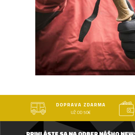
DOPRAVA ZDARMA
UŽ OD 50€
PRIHLÁSTE SA NA ODBER NÁŠHO NE