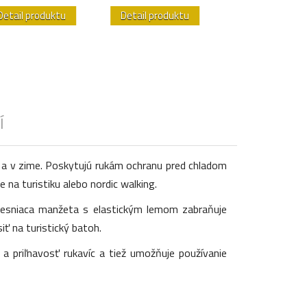
Detail produktu
Detail produktu
Detail produk
Í
eň a v zime. Poskytujú rukám ochranu pred chladom
na turistiku alebo nordic walking.
 Tesniaca manžeta s elastickým lemom zabraňuje
iť na turistický batoh.
a priľnavosť rukavíc a tiež umožňuje používanie