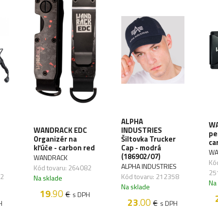
ALPHA
WA
WANDRACK EDC
INDUSTRIES
pe
Organizér na
Šiltovka Trucker
ca
kľúče - carbon red
Cap - modrá
WA
(186902/07)
WANDRACK
Kód
ALPHA INDUSTRIES
Kód tovaru: 264082
25
72
Kód tovaru: 212358
Na sklade
Na
Na sklade
19
.90
€
s DPH
23
.00
€
H
s DPH