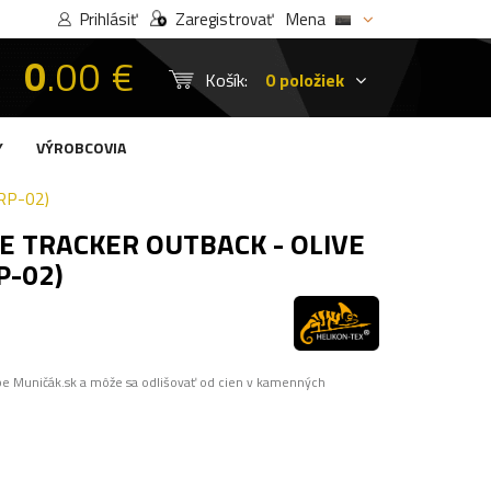
Prihlásiť
Zaregistrovať
Mena
0
.00 €
Košík:
0 položiek
Y
VÝROBCOVIA
RP-02)
E TRACKER OUTBACK - OLIVE
P-02)
pe Muničák.sk a môže sa odlišovať od cien v kamenných