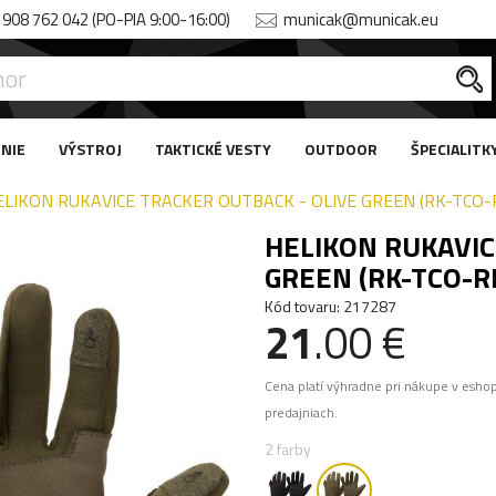
908 762 042 (PO-PIA 9:00-16:00)
municak@municak.eu
NIE
VÝSTROJ
TAKTICKÉ VESTY
OUTDOOR
ŠPECIALITK
ELIKON RUKAVICE TRACKER OUTBACK - OLIVE GREEN (RK-TCO-
HELIKON RUKAVIC
GREEN (RK-TCO-R
Kód tovaru: 217287
21
.00 €
Cena platí výhradne pri nákupe v esho
predajniach.
2 farby