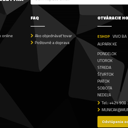
FAQ
OTVÁRACIE H
 online
Ako objednávať tovar
ESHOP
VIVO BA
Poštovné a doprava
AUPARK KE
PONDELOK
UTOROK
STREDA
ŠTVRTOK
PIATOK
SOBOTA
NEDEĽA
Tel.: +421 908
MUNICAK@MUN
Odstúpenie o