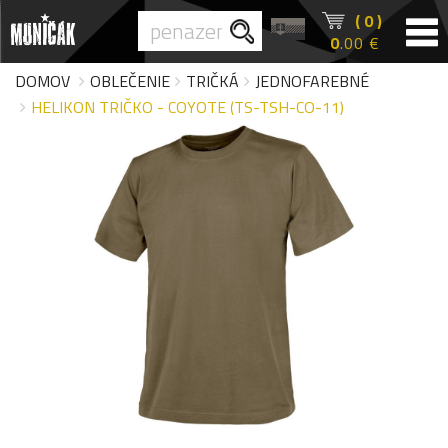
( 0 )
0
.00 €
DOMOV
OBLEČENIE
TRIČKÁ
JEDNOFAREBNÉ
HELIKON TRIČKO - COYOTE (TS-TSH-CO-11)