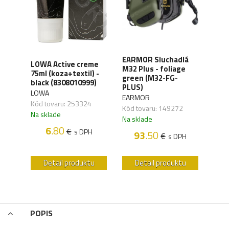
XD
EARMOR Sluchadlá
LOWA Active creme
WAN
y,
M32 Plus - foliage
75ml (koza+textil) -
Orga
green (M32-FG-
black (8308010999)
carb
41)
PLUS)
LOWA
WAN
EARMOR
Kód tovaru: 253324
Kód 
Kód tovaru: 149272
Na sklade
Na s
Na sklade
6
.80
€
s DPH
93
.50
€
H
s DPH
u
Detail produktu
Detail produktu
POPIS