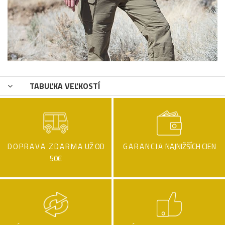
TABUĽKA VEĽKOSTÍ
DOPRAVA ZDARMA
UŽ OD
GARANCIA
NAJNIŽŠÍCH CIEN
50€