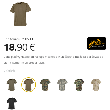
Kód tovaru: 210533
18
.90 €
Cena platí výhradne pri nákupe v eshope Muničák.sk a môže sa odlišovať od
cien v kamenných predajniach.
7 farieb