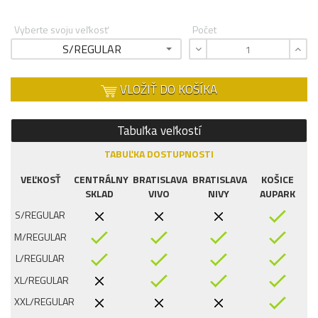
Vyberte svoju veľkosť
Počet
S/REGULAR
VLOŽIŤ DO KOŠÍKA
Tabuľka veľkostí
TABUĽKA DOSTUPNOSTI
VEĽKOSŤ
CENTRÁLNY
BRATISLAVA
BRATISLAVA
KOŠICE
SKLAD
VIVO
NIVY
AUPARK
S/REGULAR
M/REGULAR
L/REGULAR
XL/REGULAR
XXL/REGULAR