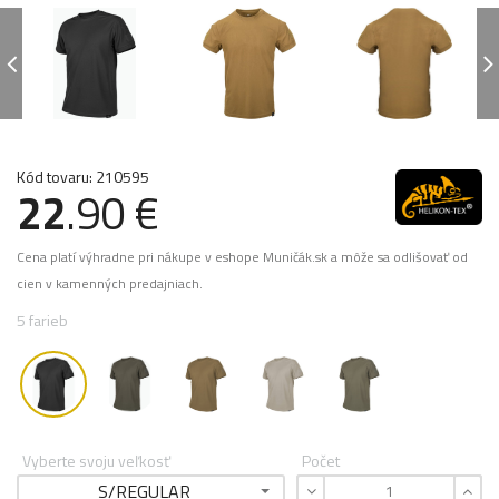
Kód tovaru: 210595
22
.90 €
Cena platí výhradne pri nákupe v eshope Muničák.sk a môže sa odlišovať od
cien v kamenných predajniach.
5 farieb
Vyberte svoju veľkosť
Počet
S/REGULAR