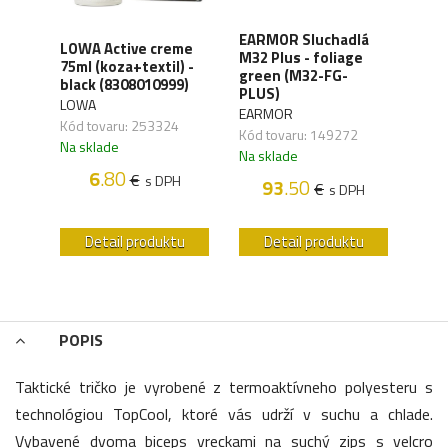
XD
EARMOR Sluchadlá
LOWA Active creme
WAN
y,
M32 Plus - foliage
75ml (koza+textil) -
Orga
green (M32-FG-
black (8308010999)
carb
41)
PLUS)
LOWA
WAN
EARMOR
Kód tovaru: 253324
Kód 
Kód tovaru: 149272
Na sklade
Na s
Na sklade
6
.80
€
s DPH
93
.50
€
H
s DPH
u
Detail produktu
Detail produktu
POPIS
Taktické tričko je vyrobené z termoaktívneho polyesteru s
technológiou TopCool, ktoré vás udrží v suchu a chlade.
Vybavené dvoma biceps vreckami na suchý zips s velcro