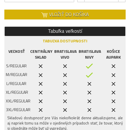
VLOŽIŤ DO KOŠÍKA
Tabuľka veľkostí
TABUĽKA DOSTUPNOSTI
VEĽKOSŤ
CENTRÁLNY
BRATISLAVA
BRATISLAVA
KOŠICE
SKLAD
VIVO
NIVY
AUPARK
S/REGULAR
M/REGULAR
L/REGULAR
XL/REGULAR
XXL/REGULAR
3XL/REGULAR
Skladovú dostupnosť pre Vás niekoľkokrát denne aktualizujeme, ale
aj napriek tomu sa môže v ojedinelých prípadoch stať, že tovar, ktorý
si objednáte môže byť už vypredaný.