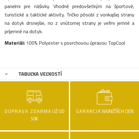
panelmi pre nášivky. Vhodné predovšetkým na športové,
turistické a taktické aktivity. Tričko pôsobí z vonkajšej strany
na dotyk drsnejšie, no z vnútornej strany je veľmi jemné a
príjemné na dotyk.
Materiál:
100% Polyester s povrchovou úpravou TopCool
TABUĽKA VEĽKOSTÍ
DOPRAVA ZDARMA
UŽ OD
GARANCIA
NAJNIŽŠÍCH CIEN
50€