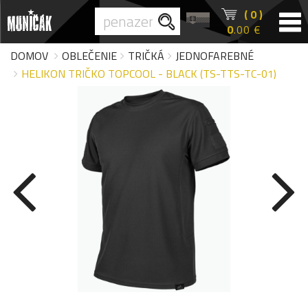
( 0 )
0
.00 €
DOMOV
OBLEČENIE
TRIČKÁ
JEDNOFAREBNÉ
HELIKON TRIČKO TOPCOOL - BLACK (TS-TTS-TC-01)