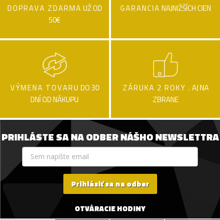
DOPRAVA ZDARMA
UŽ OD
GARANCIA
NAJNIŽŠÍCH CIEN
50€
VÝMENA TOVARU
DO 30
ZÁRUKA 2 ROKY .
AJ NA
DNÍ OD NÁKUPU
ZBRANE
PRIHLÁSTE SA NA ODBER NÁŠHO NEWSLETTRA
Prihlásiť sa na odber
OTVÁRACIE HODINY