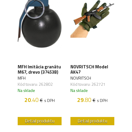
 HC
MFH Imitácia granátu
NOVRITSCH Model
NOV
7 B-
M67, drevo (37453B)
AK47
Bar
MFH
NOVRITSCH
NOV
Kód tovaru: 262802
Kód tovaru: 262721
Kód 
,14
Na sklade
Na sklade
Na s
20
.40
29
.80
€
€
s DPH
s DPH
H
u
Detail produktu
Detail produktu