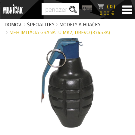
( 0 )
0
.00 €
DOMOV
ŠPECIALITKY
MODELY A HRAČKY
MFH IMITÁCIA GRANÁTU MK2, DREVO (37453A)