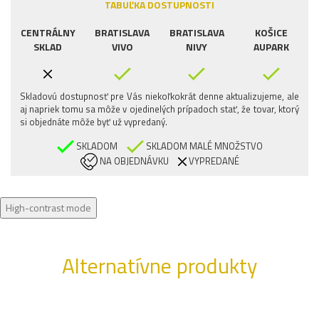
TABUĽKA DOSTUPNOSTI
CENTRÁLNY
BRATISLAVA
BRATISLAVA
KOŠICE
SKLAD
VIVO
NIVY
AUPARK
Skladovú dostupnosť pre Vás niekoľkokrát denne aktualizujeme, ale
aj napriek tomu sa môže v ojedinelých prípadoch stať, že tovar, ktorý
si objednáte môže byť už vypredaný.
SKLADOM
SKLADOM MALÉ MNOŽSTVO
NA OBJEDNÁVKU
VYPREDANÉ
High-contrast mode
Alternatívne produkty