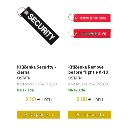
e
Kľúčenka Security -
Kľúčenka Remove
Kľú
-15
čierna
before flight + A-10
befo
OSTATNÍ
OSTATNÍ
OSTA
Kód tovaru: 264349,30
Kód tovaru: 264349,08
Kód 
Na sklade
Na sklade
Na s
2
.80
2
.80
€
€
H
s DPH
s DPH
u
Detail produktu
Detail produktu