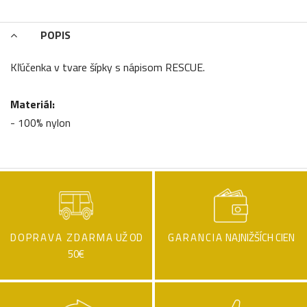
POPIS
Kľúčenka v tvare šípky s nápisom RESCUE.
Materiál:
- 100% nylon
DOPRAVA ZDARMA
UŽ OD
GARANCIA
NAJNIŽŠÍCH CIEN
50€