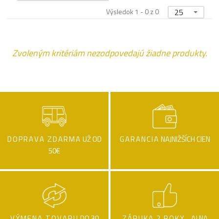
Výsledok 1 - 0 z 0
25
Zvoleným kritériám nezodpovedajú žiadne produkty.
DOPRAVA ZDARMA
UŽ OD
GARANCIA
NAJNIŽŠÍCH CIEN
50€
VÝMENA TOVARU
DO 30
ZÁRUKA 2 ROKY .
AJ NA