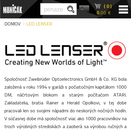
( 0 )
0
.00 €
DOMOV
LED LENSER
Spoločnosť Zweibrüder Optoelectronics GmbH & Co. KG bola
založená v roku 1994 v garáži s počiatočným kapitálom 1000
DM, náčrtovým blokom a starým počítačom ATARI.
Zakladatelia, bratia Rainer a Herald Opolkovi, v tej dobe
pracovali len so svojimi nápadmi do neskorých nočných hodín.
V súčasnej dobe má spoločnosť viac ako 1000 pracovníkov na
troch výrobných strediskách a zaoberá sa výrobou ručných a