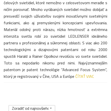
čelových svietidiel, ktoré nemožno v celosvetovom meradle s
ničím porovnať. Mnoho vyrábaných svietidiel možno dobíjať a
presvedčí svojich užívateľov svojimi inovatívnymi svetelnými
funkciami, ako aj premyslenými koncepciami upevňovania.
Materiál odolný proti nárazu, nízka hmotnosť a extrémna
intenzita svetla robí zo svietidiel LEDLENSER ideálneho
partnera v profesionálnej a súkromnej oblasti. S viac ako 200
technologickými a dizajnovými patentami od roku 2000
spustili Harald a Rainer Opolkovi revolúciu vo svete svietidiel.
Toto sa nepodarilo nikomu pred nimi. Najvýznamnejším
patentom je patent technológie "Advanced Focus System",
ktorý je registrovaný v Číne, USA a Európe
ČÍTAŤ VIAC
Zoradiť od najnovšieho