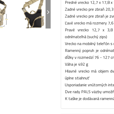
Predné vrecko 12,7 x 17,8 x
Zadné vrecko pre zbraň 20,3
Zadné vrecko pre zbraň je 
Ľavé vrecko má rozmery 7,6 x
Pravé vrecko 12,7 x 3,8
odnímateľná (suchý zips)
Vrecko na mobilný telefón 
Ramenný popruh je odnímat
dĺžky v rozmedzí 76 - 127 c
Váha je 492 g
Hlavné vrecko má objem dv
úplne stiahnuť
Usporiadanie vnútorných inte
Dve rady PALS väzby umožňu
K taške je dodávaná ramenná