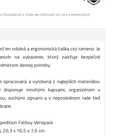
pe Muničák.sk a môže sa odlišovať od cien v kamenných
ež len odolná a ergonomická taška cez rameno. Je
nizér na vybavenie, ktorý zaisťuje bezpečné
predmetom dennej potreby.
e spracovaná a vyrobená z najlepších materiálov.
y disponuje mnohými kapsami, organizérom v
ou, suchými zipsami a v neposlednom rade tiež
brane.
xpedition Fatboy Versipack
 20,3 x 16,5 x 7,6 cm