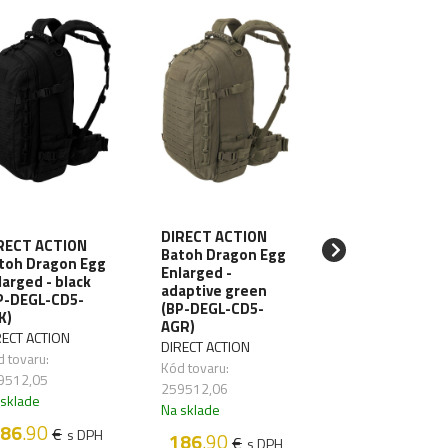
DIRECT ACTION
RECT ACTION
Batoh Dragon Egg
toh Dragon Egg
WISPORT Bato
Enlarged -
larged - black
ZipperFox 40L -
adaptive green
P-DEGL-CD5-
multicam
(BP-DEGL-CD5-
K)
wisport
AGR)
RECT ACTION
Kód tovaru:
DIRECT ACTION
 tovaru:
259723,03
Kód tovaru:
9512,05
Na sklade
259512,06
 sklade
Na sklade
260
.90
€
s 
86
.90
€
s DPH
186
.90
€
s DPH