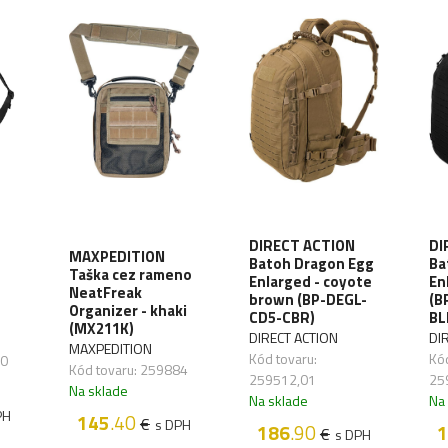
DIRECT ACTION
DI
MAXPEDITION
Batoh Dragon Egg
Ba
Taška cez rameno
Enlarged - coyote
En
NeatFreak
brown (BP-DEGL-
(B
Organizer - khaki
CD5-CBR)
BL
(MX211K)
DIRECT ACTION
DI
MAXPEDITION
Kód tovaru:
Kód
20
Kód tovaru: 259884
259512,01
25
Na sklade
Na sklade
Na
PH
145
.40
€
s DPH
186
.90
1
€
s DPH