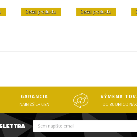
u
Detail produktu
Detail produktu
GARANCIA
VÝMENA TOV
NAJNIŽŠÍCH CIEN
DO 30 DNÍ OD NÁ
WSLETTRA