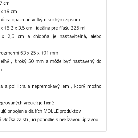
 7 cm
 x 19 cm
zvnútra opatrené veľkým suchým zipsom
 15,2 x 3,5 cm , ideálna pre fľašu 225 ml
 x 2,5 cm a chlopňa je nastaviteľná, alebo
s rozmermi 63 x 25 x 101 mm
eľný , široký 50 mm a môže byť nastavený do
m
a a pol litra a nepremokavý lem , ktorý možno
grovaných vreciek je fixné
jú pripojenie ďalších MOLLE produktov
 vložka zaisťujúci pohodlie s nekĺzavou úpravou