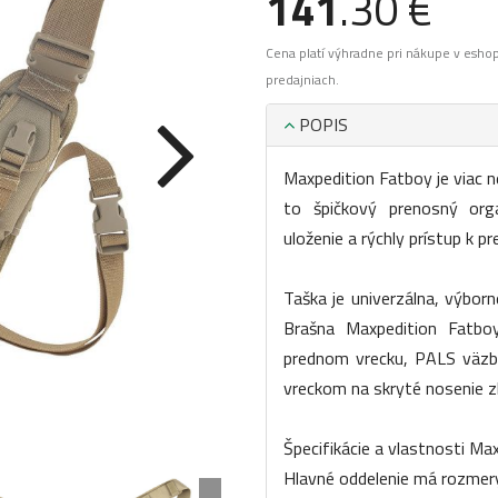
141
.30 €
Cena platí výhradne pri nákupe v esho
predajniach.
POPIS
Maxpedition Fatboy je viac n
to špičkový prenosný orga
uloženie a rýchly prístup k 
Taška je univerzálna, výborn
Brašna Maxpedition Fatbo
prednom vrecku, PALS väzb
vreckom na skryté nosenie z
Špecifikácie a vlastnosti Ma
Hlavné oddelenie má rozmery