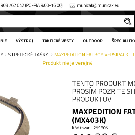
908 762 042 (PO-PIA 9:00-16:00)
municak@municak.eu
NIE
VÝSTROJ
TAKTICKÉ VESTY
OUTDOOR
ŠPECIALITK
KY
STRELECKÉ TAŠKY
MAXPEDITION FATBOY VERSIPACK - 
Produkt nie je verejný
TENTO PRODUKT M
PROSÍM POZRITE S
PRODUKTOV
MAXPEDITION FAT
(MX403K)
Kód tovaru: 259805