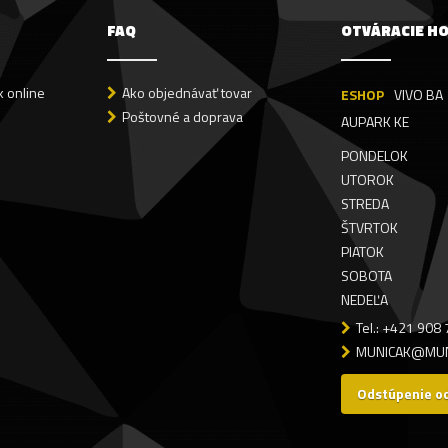
FAQ
OTVÁRACIE H
 online
Ako objednávať tovar
ESHOP
VIVO BA
Poštovné a doprava
AUPARK KE
PONDELOK
UTOROK
STREDA
ŠTVRTOK
PIATOK
SOBOTA
NEDEĽA
Tel.: +421 908
MUNICAK@MUN
Odstúpenie o