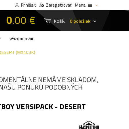
Prihlásiť
Zaregistrovať
Mena
0
.00 €
Košík:
0 položiek
Y
VÝROBCOVIA
DESERT (MX403K)
OMENTÁLNE NEMÁME SKLADOM,
I NAŠU PONUKU PODOBNÝCH
BOY VERSIPACK - DESERT