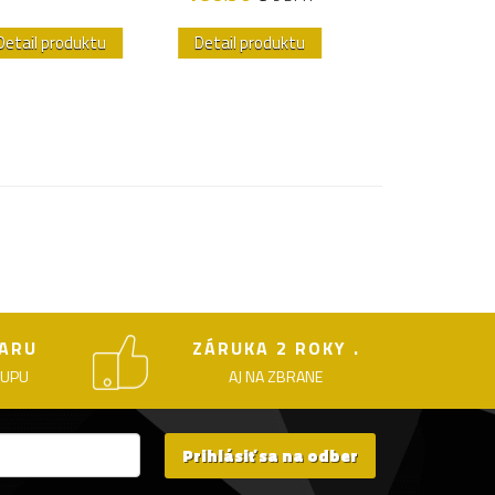
Detail produktu
Detail produktu
Detail produk
ARU
ZÁRUKA 2 ROKY .
KUPU
AJ NA ZBRANE
Prihlásiť sa na odber