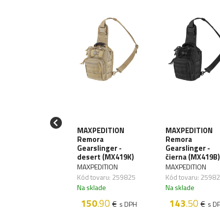
LIKON Batoh
MAXPEDITION
MAXPEDITION
gen - black (PL-
Remora
Remora
N-CD-01)
Gearslinger -
Gearslinger -
desert (MX419K)
čierna (MX419B)
IKON
MAXPEDITION
MAXPEDITION
 tovaru:
Kód tovaru: 259825
Kód tovaru: 2598
698,01
Na sklade
Na sklade
sklade
150
.90
143
.50
29
.90
€
€
€
s DPH
s D
s DPH