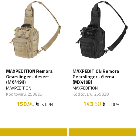
MAXPEDITION Remora
MAXPEDITION Remora
Gearslinger - desert
Gearslinger - čierna
(MX419K)
(MX419B)
MAXPEDITION
MAXPEDITION
Kód tovaru: 259825
Kód tovaru: 259820
150
.90
€
143
.50
€
s DPH
s DPH