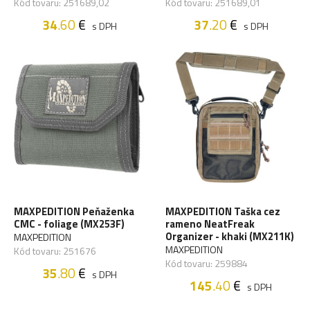
Kód tovaru: 251689,02
Kód tovaru: 251689,01
34
.60
€
37
.20
€
s DPH
s DPH
MAXPEDITION Peňaženka
MAXPEDITION Taška cez
CMC - foliage (MX253F)
rameno NeatFreak
Organizer - khaki (MX211K)
MAXPEDITION
MAXPEDITION
Kód tovaru: 251676
Kód tovaru: 259884
35
.80
€
s DPH
145
.40
€
s DPH