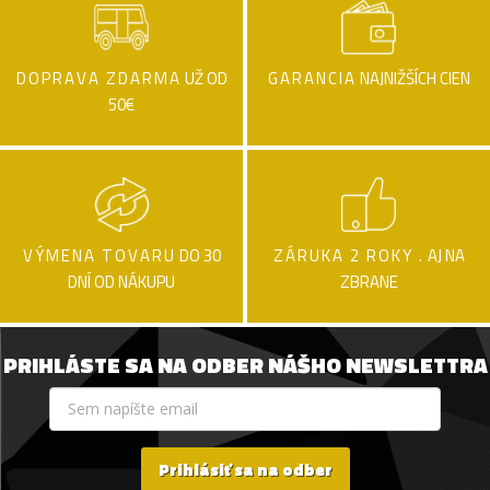
DOPRAVA ZDARMA
UŽ OD
GARANCIA
NAJNIŽŠÍCH CIEN
50€
VÝMENA TOVARU
DO 30
ZÁRUKA 2 ROKY .
AJ NA
DNÍ OD NÁKUPU
ZBRANE
PRIHLÁSTE SA NA ODBER NÁŠHO NEWSLETTRA
Prihlásiť sa na odber