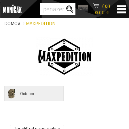
( 0 )
0
.00 €
DOMOV
MAXPEDITION
Outdoor
Zoradiť od najnovšieho