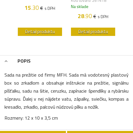
Kód tovaru: 261418
Na s
15
.30
Na sklade
€
s DPH
H
28
.90
€
s DPH
u
Detail produktu
Detail produktu
POPIS
Sada na prežitie od firmy MFH. Sada má vodotesný plastový
box so zrkadlom a obsahuje inštrukcie na prežitie, signálnu
píšťalku, sadu na šitie, ceruzku, zapínacie špendlíky a rybársku
súpravu. Ďalej v nej nájdete vatu, zápalky, sviečku, kompas a
kresadlo, zrkadlo, palcovú núdzovú pílku a nožík.
Rozmery: 12 x 10 x 3,5 cm