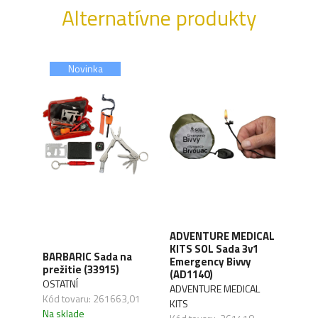
Alternatívne produkty
Novinka
ADVENTURE MEDICAL
MILT
KITS SOL Sada 3v1
x
BARBARIC Sada na
puzd
Emergency Bivvy
prežitie (33915)
medi
(AD1140)
(159
OSTATNÍ
ADVENTURE MEDICAL
OSTA
Kód tovaru: 261663,01
KITS
Kód 
Na sklade