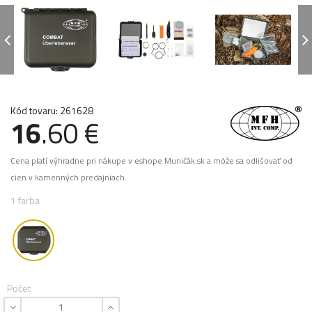
Kód tovaru: 261628
16
.60 €
Cena platí výhradne pri nákupe v eshope Muničák.sk a môže sa odlišovať od
cien v kamenných predajniach.
1 farba
Počet