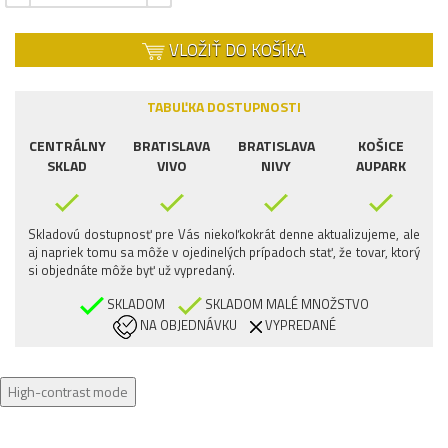
VLOŽIŤ DO KOŠÍKA
TABUĽKA DOSTUPNOSTI
CENTRÁLNY
BRATISLAVA
BRATISLAVA
KOŠICE
SKLAD
VIVO
NIVY
AUPARK
Skladovú dostupnosť pre Vás niekoľkokrát denne aktualizujeme, ale
aj napriek tomu sa môže v ojedinelých prípadoch stať, že tovar, ktorý
si objednáte môže byť už vypredaný.
SKLADOM
SKLADOM MALÉ MNOŽSTVO
NA OBJEDNÁVKU
VYPREDANÉ
High-contrast mode