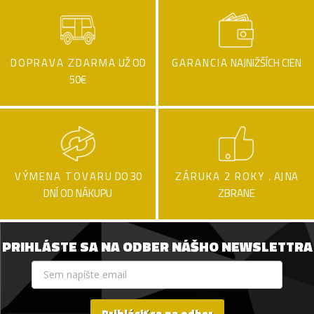
DOPRAVA ZDARMA
UŽ OD
GARANCIA
NAJNIŽŠÍCH CIEN
50€
VÝMENA TOVARU
DO 30
ZÁRUKA 2 ROKY .
AJ NA
DNÍ OD NÁKUPU
ZBRANE
PRIHLÁSTE SA NA ODBER NÁŠHO NEWSLETTRA
Prihlásiť sa na odber