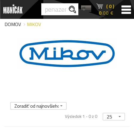
( 0 )
0
.00 €
DOMOV
MIKOV
Zoradiť od najnovšieho
Výsledok 1 - 0 z 0
25