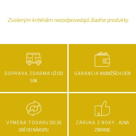
Zvoleným kritériám nezodpovedajú žiadne produkty.
DOPRAVA ZDARMA
UŽ OD
GARANCIA
NAJNIŽŠÍCH CIEN
50€
VÝMENA TOVARU
DO 30
ZÁRUKA 2 ROKY .
AJ NA
DNÍ OD NÁKUPU
ZBRANE