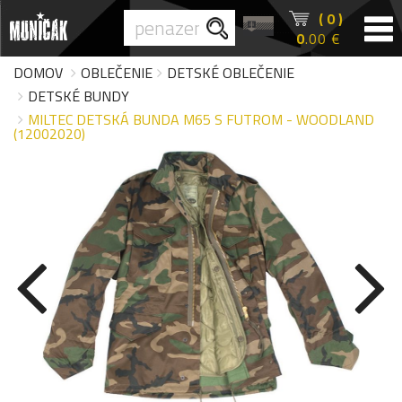
( 0 )
0
.00 €
DOMOV
OBLEČENIE
DETSKÉ OBLEČENIE
DETSKÉ BUNDY
MILTEC DETSKÁ BUNDA M65 S FUTROM - WOODLAND
(12002020)