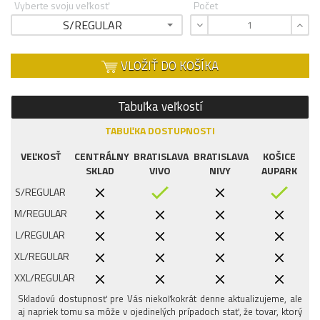
Vyberte svoju veľkosť
Počet
S/REGULAR
VLOŽIŤ DO KOŠÍKA
Tabuľka veľkostí
TABUĽKA DOSTUPNOSTI
VEĽKOSŤ
CENTRÁLNY
BRATISLAVA
BRATISLAVA
KOŠICE
SKLAD
VIVO
NIVY
AUPARK
S/REGULAR
M/REGULAR
L/REGULAR
XL/REGULAR
XXL/REGULAR
Skladovú dostupnosť pre Vás niekoľkokrát denne aktualizujeme, ale
aj napriek tomu sa môže v ojedinelých prípadoch stať, že tovar, ktorý