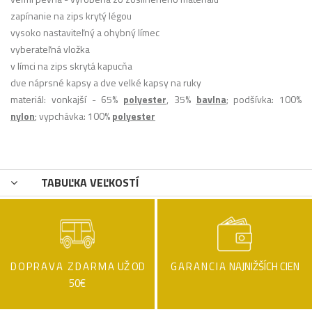
zapínanie na zips krytý légou
vysoko nastaviteľný a ohybný límec
vyberateľná vložka
v límci na zips skrytá kapucňa
dve náprsné kapsy a dve velké kapsy na ruky
materiál: vonkajší - 65%
polyester
, 35%
bavlna
; podšívka: 100%
nylon
; vypchávka: 100%
polyester
TABUĽKA VEĽKOSTÍ
DOPRAVA ZDARMA
UŽ OD
GARANCIA
NAJNIŽŠÍCH CIEN
50€