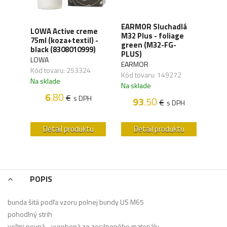
XD
EARMOR Sluchadlá
LOWA Active creme
WAN
y,
M32 Plus - foliage
75ml (koza+textil) -
Orga
green (M32-FG-
black (8308010999)
carb
41)
PLUS)
LOWA
WAN
EARMOR
Kód tovaru: 253324
Kód 
Kód tovaru: 149272
Na sklade
Na s
Na sklade
6
.80
€
s DPH
93
.50
€
H
s DPH
u
Detail produktu
Detail produktu
POPIS
bunda šitá podľa vzoru polnej bundy US M65
pohodlný strih
veľmi pevná - vyrobená zo zosilneného materiálu