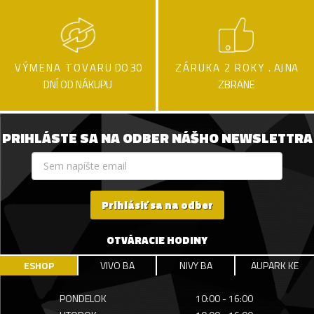
VÝMENA TOVARU
DO 30
ZÁRUKA 2 ROKY .
AJ NA
DNÍ OD NÁKUPU
ZBRANE
PRIHLÁSTE SA NA ODBER NÁŠHO NEWSLETTRA
Prihlásiť sa na odber
OTVÁRACIE HODINY
ESHOP
VIVO BA
NIVY BA
AUPARK KE
PONDELOK
10:00 - 16:00