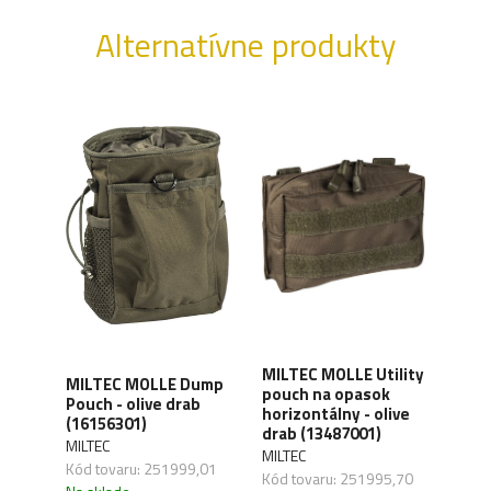
Alternatívne produkty
MILTEC MOLLE Utility
ouch
MILTEC MOLLE Dump
MIL
pouch na opasok
lack
Pouch - olive drab
pouc
horizontálny - olive
(16156301)
blac
drab (13487001)
MILTEC
MILT
MILTEC
,52
Kód tovaru: 251999,01
Kód 
Kód tovaru: 251995,70