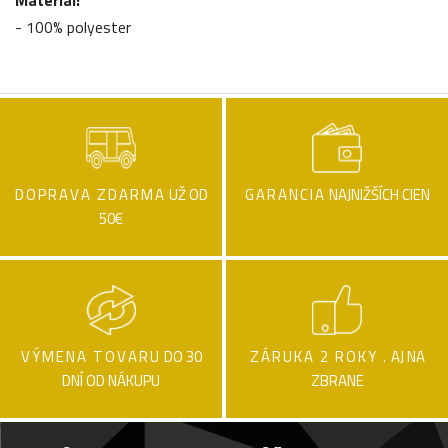
- 100% polyester
DOPRAVA ZDARMA
UŽ OD
GARANCIA
NAJNIŽŠÍCH CIEN
50€
VÝMENA TOVARU
DO 30
ZÁRUKA 2 ROKY .
AJ NA
DNÍ OD NÁKUPU
ZBRANE