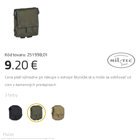
Kód tovaru: 251998,01
9
.20 €
Cena platí výhradne pri nákupe v eshope Muničák.sk a môže sa odlišovať od
cien v kamenných predajniach.
3 farby
Počet