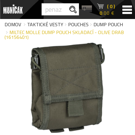
( 0 )
0
.00 €
DOMOV
TAKTICKÉ VESTY
POUCHES
DUMP POUCH
MILTEC MOLLE DUMP POUCH SKLADACÍ - OLIVE DRAB
(16156401)