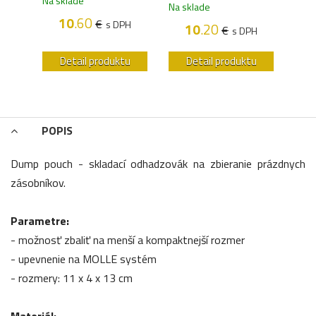
Na sklade
Na s
Na sklade
10
.60
€
H
s DPH
10
.20
€
s DPH
u
Detail produktu
Detail produktu
POPIS
Dump pouch - skladací odhadzovák na zbieranie prázdnych
zásobníkov.
Parametre:
- možnosť zbaliť na menší a kompaktnejší rozmer
- upevnenie na MOLLE systém
- rozmery: 11 x 4 x 13 cm
Materiál: