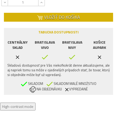
VLOŽIŤ DO KOŠÍKA
TABUĽKA DOSTUPNOSTI
CENTRÁLNY
BRATISLAVA
BRATISLAVA
KOŠICE
SKLAD
VIVO
NIVY
AUPARK
Skladovú dostupnosť pre Vás niekoľkokrát denne aktualizujeme, ale
aj napriek tomu sa môže v ojedinelých prípadoch stať, že tovar, ktorý
si objednáte môže byť už vypredaný.
SKLADOM
SKLADOM MALÉ MNOŽSTVO
NA OBJEDNÁVKU
VYPREDANÉ
High-contrast mode