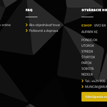
FAQ
OTVÁRACIE H
 online
Ako objednávať tovar
ESHOP
VIVO BA
Poštovné a doprava
AUPARK KE
PONDELOK
UTOROK
STREDA
ŠTVRTOK
PIATOK
SOBOTA
NEDEĽA
Tel.: +421 908
MUNICAK@MUN
Odstúpenie o