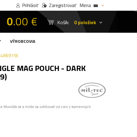
Prihlásiť
Zaregistrovať
Mena
0
.00 €
Košík:
0 položiek
Y
VÝROBCOVIA
3496919)
NGLE MAG POUCH - DARK
9)
pe Muničák.sk a môže sa odlišovať od cien v kamenných