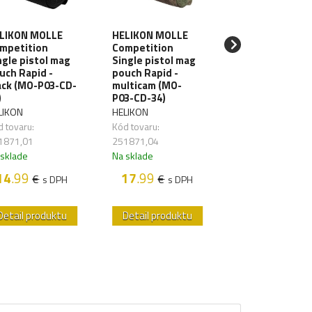
LIKON MOLLE
HELIKON MOLLE
mpetition
Competition
PRIMAL GEAR
ngle pistol mag
Single pistol mag
Single mag pou
uch Rapid -
pouch Rapid -
M4/16 - multic
ack (MO-P03-CD-
multicam (MO-
PRIMAL GEAR
)
P03-CD-34)
Kód tovaru:
LIKON
HELIKON
251984,74
 tovaru:
Kód tovaru:
Na sklade
1871,01
251871,04
 sklade
Na sklade
12
.70
€
s D
14
.99
17
.99
€
€
s DPH
s DPH
Detail produktu
Detail produktu
Detail produk