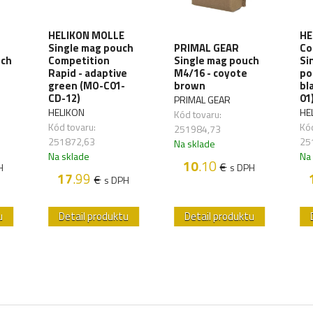
HELIKON MOLLE
HE
Single mag pouch
PRIMAL GEAR
Co
uch
Competition
Single mag pouch
Si
Rapid - adaptive
M4/16 - coyote
po
green (MO-C01-
brown
bl
CD-12)
01
PRIMAL GEAR
HELIKON
HE
Kód tovaru:
Kód tovaru:
Kód
251984,73
251872,63
25
Na sklade
Na sklade
Na
10
.10
€
H
s DPH
17
.99
€
s DPH
u
Detail produktu
Detail produktu