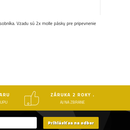
obníka. Vzadu sú 2x molle pásky pre pripevnenie
ARU
ZÁRUKA 2 ROKY .
KUPU
AJ NA ZBRANE
Prihlásiť sa na odber