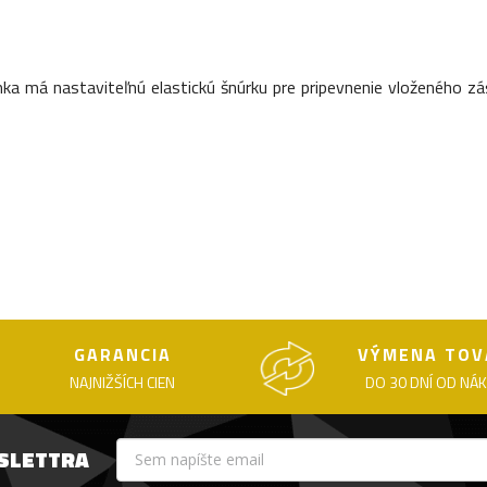
 má nastaviteľnú elastickú šnúrku pre pripevnenie vloženého zás
GARANCIA
VÝMENA TOV
NAJNIŽŠÍCH CIEN
DO 30 DNÍ OD NÁ
WSLETTRA