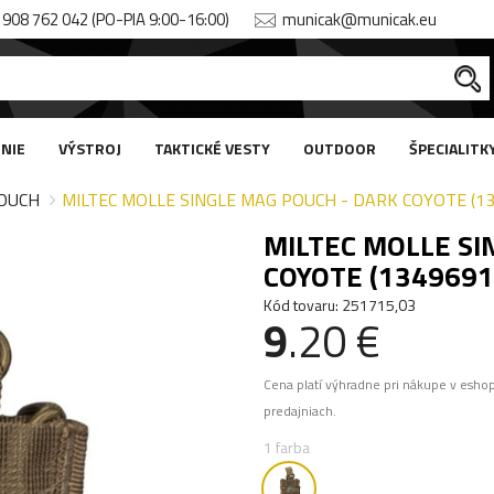
908 762 042 (PO-PIA 9:00-16:00)
municak@municak.eu
NIE
VÝSTROJ
TAKTICKÉ VESTY
OUTDOOR
ŠPECIALITK
OUCH
MILTEC MOLLE SINGLE MAG POUCH - DARK COYOTE (1
MILTEC MOLLE SI
COYOTE (1349691
Kód tovaru: 251715,03
9
.20 €
Cena platí výhradne pri nákupe v esho
predajniach.
1 farba