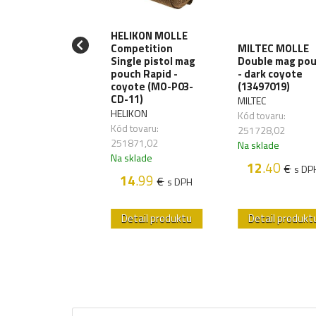
HELIKON MOLLE
Competition
MILTEC MOLLE
VRITSCH Single
Single pistol mag
Double mag po
en AR mag
pouch Rapid -
- dark coyote
ch 2.2 - amber
coyote (MO-P03-
(13497019)
VRITSCH
CD-11)
MILTEC
 tovaru:
HELIKON
Kód tovaru:
705,03
Kód tovaru:
251728,02
sklade
251871,02
Na sklade
Na sklade
16
.30
€
s DPH
12
.40
€
s DP
14
.99
€
s DPH
etail produktu
Detail produktu
Detail produkt