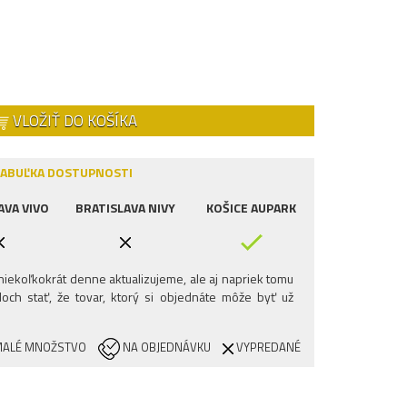
VLOŽIŤ DO KOŠÍKA
ABUĽKA DOSTUPNOSTI
AVA VIVO
BRATISLAVA NIVY
KOŠICE AUPARK
iekoľkokrát denne aktualizujeme, ale aj napriek tomu
och stať, že tovar, ktorý si objednáte môže byť už
ALÉ MNOŽSTVO
NA OBJEDNÁVKU
VYPREDANÉ