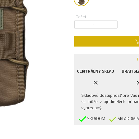
Počet
T
CENTRÁLNY SKLAD
BRATISL
Skladovú dostupnosť pre Vás n
sa môže v ojedinelých prípad
vypredaný.
SKLADOM
SKLADOM M