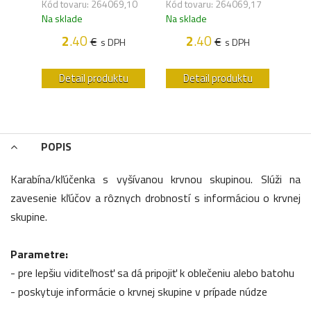
Kód tovaru: 264069,10
Kód tovaru: 264069,17
Kód 
Na sklade
Na sklade
Na s
2
.40
2
.40
€
€
H
s DPH
s DPH
u
Detail produktu
Detail produktu
POPIS
Karabína/kľúčenka s vyšívanou krvnou skupinou. Slúži na
zavesenie kľúčov a rôznych drobností s informáciou o krvnej
skupine.
Parametre:
- pre lepšiu viditeľnosť sa dá pripojiť k oblečeniu alebo batohu
- poskytuje informácie o krvnej skupine v prípade núdze