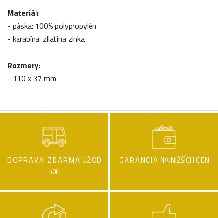
Materiál:
- páska: 100% polypropylén
- karabína: zliatina zinka
Rozmery:
- 110 x 37 mm
DOPRAVA ZDARMA
UŽ OD
GARANCIA
NAJNIŽŠÍCH CIEN
50€