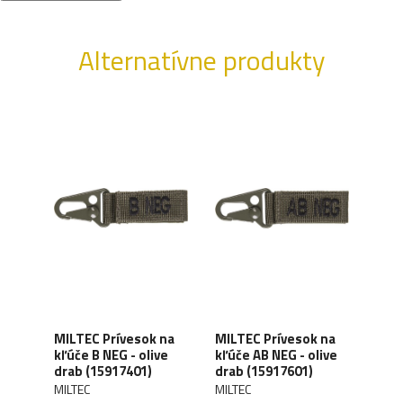
Alternatívne produkty
MILTEC Prívesok na
MILTEC Prívesok na
MILT
er
kľúče B NEG - olive
kľúče AB NEG - olive
kľúč
drab (15917401)
drab (15917601)
drab
MILTEC
MILTEC
MILT