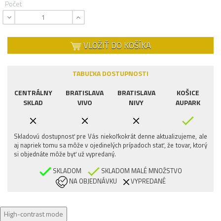
Počet
VLOŽIŤ DO KOŠÍKA
TABUĽKA DOSTUPNOSTI
CENTRÁLNY
BRATISLAVA
BRATISLAVA
KOŠICE
SKLAD
VIVO
NIVY
AUPARK
Skladovú dostupnosť pre Vás niekoľkokrát denne aktualizujeme, ale
aj napriek tomu sa môže v ojedinelých prípadoch stať, že tovar, ktorý
si objednáte môže byť už vypredaný.
SKLADOM
SKLADOM MALÉ MNOŽSTVO
NA OBJEDNÁVKU
VYPREDANÉ
High-contrast mode