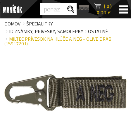
( 0 )
0
.00 €
DOMOV
ŠPECIALITKY
ID ZNÁMKY, PRÍVESKY, SAMOLEPKY
OSTATNÉ
MILTEC PRÍVESOK NA KĽÚČE A NEG - OLIVE DRAB
(15917201)