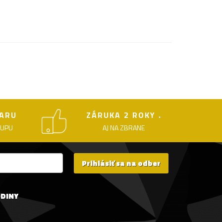
ARU
ZÁRUKA 2 ROKY .
KUPU
AJ NA ZBRANE
Prihlásiť sa na odber
ODINY