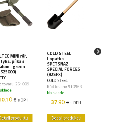
COLD STEEL
COLD STEEL
Puzdro pre
LTEC MINI rýľ,
Lopatka
lopatku SPECIA
tyka, pílka s
SPETSNAZ
FORCES cordur
alom - green
SPECIAL FORCES
(SC92SF)
5525000)
(92SFX)
COLD STEEL
LTEC
COLD STEEL
Kód tovaru:
d tovaru: 261089
Kód tovaru: 510563
510560,01
 sklade
Na sklade
Na sklade
10
.10
€
s DPH
37
.90
€
s DPH
10
.20
€
s D
Detail produktu
Detail produktu
Detail produk