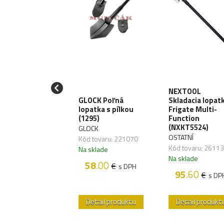
NEXTOOL
LTEC Monokulár
GLOCK Poľná
Skladacia lopat
25 - black
lopatka s pílkou
Frigate Multi-
705002)
(1295)
Function
(NXKT5524)
TEC
GLOCK
OSTATNÍ
 tovaru: 261160
Kód tovaru: 221070
Kód tovaru: 2611
sklade
Na sklade
Na sklade
9
.80
58
.00
€
€
s DPH
s DPH
95
.60
€
s DP
etail produktu
Detail produktu
Detail produkt