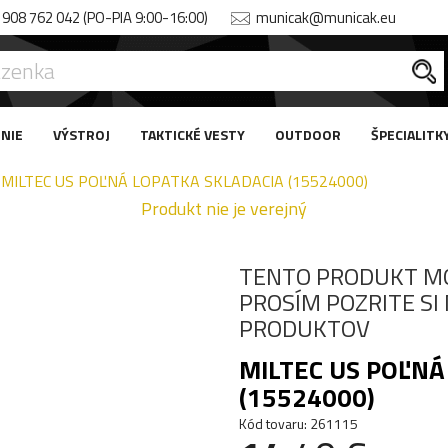
908 762 042 (PO-PIA 9:00-16:00)
municak@municak.eu
NIE
VÝSTROJ
TAKTICKÉ VESTY
OUTDOOR
ŠPECIALITK
MILTEC US POĽNÁ LOPATKA SKLADACIA (15524000)
Produkt nie je verejný
TENTO PRODUKT M
PROSÍM POZRITE S
PRODUKTOV
MILTEC US POĽNÁ
(15524000)
Kód tovaru: 261115