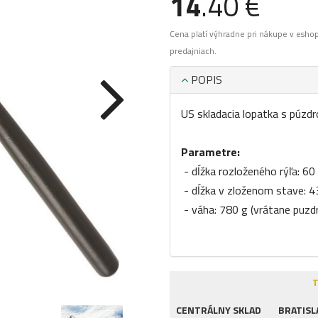
14
.40 €
Cena platí výhradne pri nákupe v esho
predajniach.
POPIS
US skladacia lopatka s púzd
Parametre:
- dĺžka rozloženého rýľa: 60
- dĺžka v zloženom stave: 
- váha: 780 g (vrátane puzd
T
CENTRÁLNY SKLAD
BRATISL