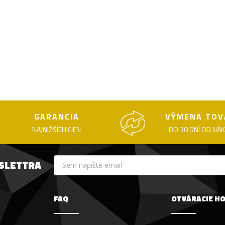
GARANCIA
VÝMENA TOV
NAJNIŽŠÍCH CIEN
DO 30 DNÍ OD NÁ
WSLETTRA
FAQ
OTVÁRACIE H