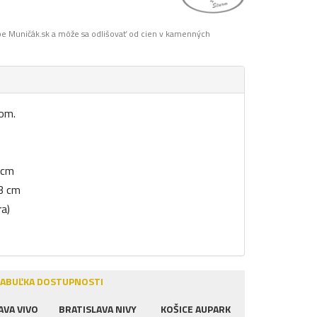
pe Muničák.sk a môže sa odlišovať od cien v kamenných
rom.
 cm
43 cm
ra)
ABUĽKA DOSTUPNOSTI
AVA VIVO
BRATISLAVA NIVY
KOŠICE AUPARK