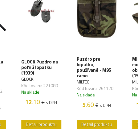
Puzdro pre
MI
ka
GLOCK Puzdro na
lopatku,
mo
poľnú lopatku
používané - M95
ob
(1939)
camo
(1
GLOCK
MILTEC
MI
Kód tovaru: 221080
Kód tovaru: 261120
Kó
32
Na sklade
Na sklade
Na
12
.10
€
s DPH
5
.60
€
s DPH
H
u
Detail produktu
Detail produktu