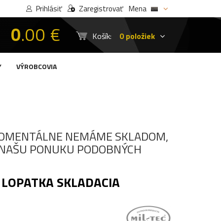
Prihlásiť
Zaregistrovať
Mena
0
.00 €
Košík:
0 položiek
Y
VÝROBCOVIA
OMENTÁLNE NEMÁME SKLADOM,
I NAŠU PONUKU PODOBNÝCH
 LOPATKA SKLADACIA