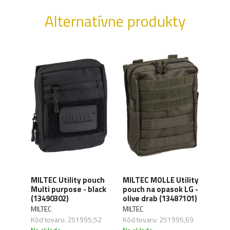
Alternatívne produkty
MILTEC Utility pouch
MILTEC MOLLE Utility
MIL
h -
Multi purpose - black
pouch na opasok LG -
Pouc
(13490302)
olive drab (13487101)
(161
MILTEC
MILTEC
MILT
,04
Kód tovaru: 251995,52
Kód tovaru: 251995,69
Kód 