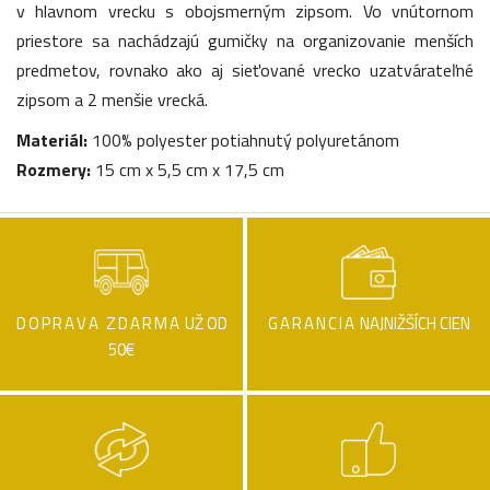
v hlavnom vrecku s obojsmerným zipsom. Vo vnútornom
priestore sa nachádzajú gumičky na organizovanie menších
predmetov, rovnako ako aj sieťované vrecko uzatvárateľné
zipsom a 2 menšie vrecká.
Materiál:
100% polyester potiahnutý polyuretánom
Rozmery:
15 cm x 5,5 cm x 17,5 cm
DOPRAVA ZDARMA
UŽ OD
GARANCIA
NAJNIŽŠÍCH CIEN
50€