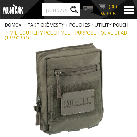
( 0 )
0
.00 €
DOMOV
TAKTICKÉ VESTY
POUCHES
UTILITY POUCH
MILTEC UTILITY POUCH MULTI PURPOSE - OLIVE DRAB
(13490301)