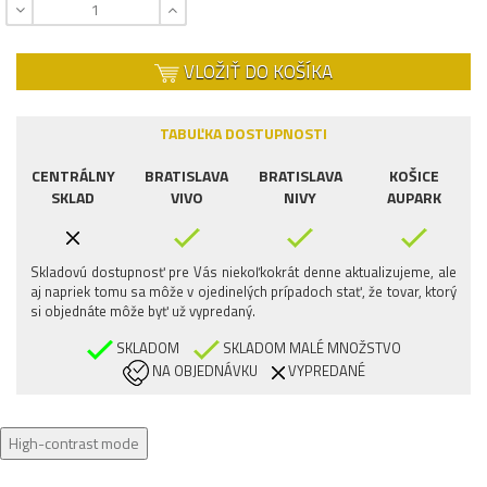
VLOŽIŤ DO KOŠÍKA
TABUĽKA DOSTUPNOSTI
CENTRÁLNY
BRATISLAVA
BRATISLAVA
KOŠICE
SKLAD
VIVO
NIVY
AUPARK
Skladovú dostupnosť pre Vás niekoľkokrát denne aktualizujeme, ale
aj napriek tomu sa môže v ojedinelých prípadoch stať, že tovar, ktorý
si objednáte môže byť už vypredaný.
SKLADOM
SKLADOM MALÉ MNOŽSTVO
NA OBJEDNÁVKU
VYPREDANÉ
High-contrast mode