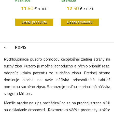
Na sklade
Na sklade
Na s
11
.60
12
.50
€
€
H
s DPH
s DPH
u
Detail produktu
Detail produktu
POPIS
Rýchloupínacie puzdro pomocou celoplošnej zadnej strany na
suchý zips. Puzdro je možné jednoducho a rýchlo pripnúť resp.
odopnúť vďaka patentu zo suchého zipsu. Prednej strane
dominuje plocha na vaše nášivky pripevniteľné taktiež
pomocou suchého zipsu. Samozrejmosťou je pribalená nášivka
s logom Mil-tec.
Menšie vrecko na zips nachádzajúce sa na prednej strane slúži
na odkladanie drobností. Rozmerovo väčšie predmety uložíte