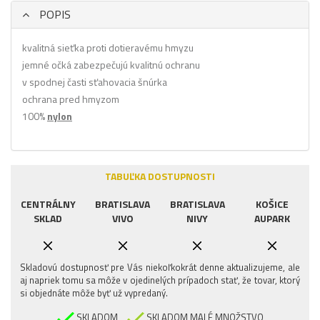
POPIS
kvalitná sieťka proti dotieravému hmyzu
jemné očká zabezpečujú kvalitnú ochranu
v spodnej časti sťahovacia šnúrka
ochrana pred hmyzom
100%
nylon
TABUĽKA DOSTUPNOSTI
CENTRÁLNY
BRATISLAVA
BRATISLAVA
KOŠICE
SKLAD
VIVO
NIVY
AUPARK
Skladovú dostupnosť pre Vás niekoľkokrát denne aktualizujeme, ale
aj napriek tomu sa môže v ojedinelých prípadoch stať, že tovar, ktorý
si objednáte môže byť už vypredaný.
SKLADOM
SKLADOM MALÉ MNOŽSTVO