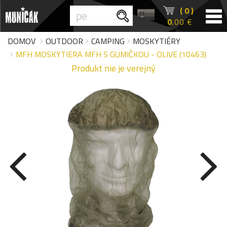
( 0 )
0
.00 €
DOMOV
OUTDOOR
CAMPING
MOSKYTIÉRY
MFH MOSKYTIERA MFH S GUMIČKOU - OLIVE (10463)
Produkt nie je verejný