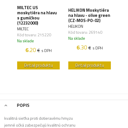
MILTEC US
cia
HELIKON Moskytiéra
MIL
moskytiéra na hlavu
na hlavu - olive green
mosk
s gumičkou
(CZ-MOS-PO-02)
použ
(12232000)
HELIKON
MILT
MILTEC
,19
Kód tovaru: 269140
Kód 
Kód tovaru: 215220
Na sklade
Na s
Na sklade
6
.30
€
H
s DPH
6
.20
€
s DPH
u
Detail produktu
Detail produktu
POPIS
kvalitná sieťka proti dotieravému hmyzu
jemné očká zabezpečujú kvalitnú ochranu