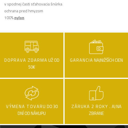
v spodnej časti sťahovacia šnúrka
ochrana pred hmyzom
100%
nylon
DOPRAVA ZDARMA
UŽ OD
GARANCIA
NAJNIŽŠÍCH CIEN
50€
VÝMENA TOVARU
DO 30
ZÁRUKA 2 ROKY .
AJ NA
DNÍ OD NÁKUPU
ZBRANE