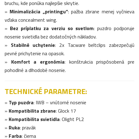
bruchu, kde ponúka najlepšie skrytie.
»
Minimalizácia „printingu“
: pažba zbrane menej vyčnieva
vďaka concealment wing.
»
Bez príplatku za verziu so svetlom
: puzdro podporuje
nosenie svietidla bez dodatočných nákladov.
»
Stabilné uchytenie
: 2x Tacware beltclips zabezpečujú
pevné prichytenie na opasok.
»
Komfort a ergonómia
: konštrukcia prispôsobená pre
pohodlné a dlhodobé nosenie.
TECHNICKÉ PARAMETRE:
»
Typ puzdra
: IWB – vnútorné nosenie
»
Kompatibilita zbrane
: Glock 17
»
Kompatibilita svietidla
: Olight PL2
»
Ruka
: pravák
»
Farba
: čierna