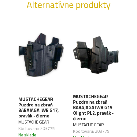
Alternatívne produkty
MUSTACHEGEAR
MUSTACHEGEAR
MUS
Puzdro na zbraň
Puzdro na zbraň
Puzd
BABAJAGA IWB G19
BABAJAGA IWB G17,
BAB
Olight PL2, pravák -
pravák - čierne
TLR1
čierne
MUSTACHE GEAR
MUS
MUSTACHE GEAR
,02
Kód tovaru: 203775
Kód 
Kód tovaru: 203779
Na sklade
Na s