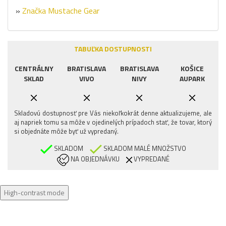
»
Značka Mustache Gear
TABUĽKA DOSTUPNOSTI
CENTRÁLNY
BRATISLAVA
BRATISLAVA
KOŠICE
SKLAD
VIVO
NIVY
AUPARK
Skladovú dostupnosť pre Vás niekoľkokrát denne aktualizujeme, ale
aj napriek tomu sa môže v ojedinelých prípadoch stať, že tovar, ktorý
si objednáte môže byť už vypredaný.
SKLADOM
SKLADOM MALÉ MNOŽSTVO
NA OBJEDNÁVKU
VYPREDANÉ
High-contrast mode