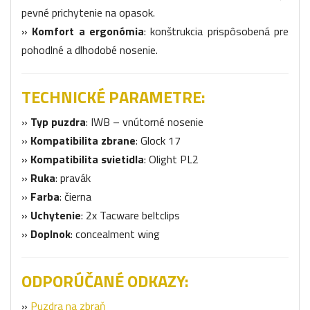
pevné prichytenie na opasok.
»
Komfort a ergonómia
: konštrukcia prispôsobená pre
pohodlné a dlhodobé nosenie.
TECHNICKÉ PARAMETRE:
»
Typ puzdra
: IWB – vnútorné nosenie
»
Kompatibilita zbrane
: Glock 17
»
Kompatibilita svietidla
: Olight PL2
»
Ruka
: pravák
»
Farba
: čierna
»
Uchytenie
: 2x Tacware beltclips
»
Doplnok
: concealment wing
ODPORÚČANÉ ODKAZY:
»
Puzdra na zbraň