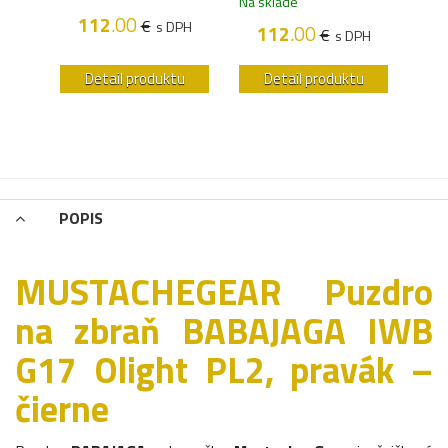
Na sklade
H
112
.00
1
€
s DPH
112
.00
€
s DPH
u
Detail produktu
Detail produktu
POPIS
MUSTACHEGEAR Puzdro
na zbraň BABAJAGA IWB
G17 Olight PL2, pravák –
čierne