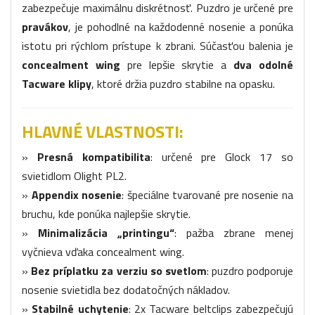
zabezpečuje maximálnu diskrétnosť. Puzdro je určené pre
pravákov
, je pohodlné na každodenné nosenie a ponúka
istotu pri rýchlom prístupe k zbrani. Súčasťou balenia je
concealment wing
pre lepšie skrytie a
dva odolné
Tacware klipy
, ktoré držia puzdro stabilne na opasku.
HLAVNÉ VLASTNOSTI:
»
Presná kompatibilita
: určené pre Glock 17 so
svietidlom Olight PL2.
»
Appendix nosenie
: špeciálne tvarované pre nosenie na
bruchu, kde ponúka najlepšie skrytie.
»
Minimalizácia „printingu“
: pažba zbrane menej
vyčnieva vďaka concealment wing.
»
Bez príplatku za verziu so svetlom
: puzdro podporuje
nosenie svietidla bez dodatočných nákladov.
»
Stabilné uchytenie
: 2x Tacware beltclips zabezpečujú