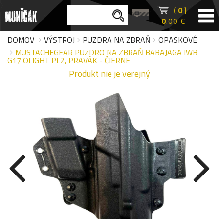
( 0 )
0
.00 €
DOMOV
VÝSTROJ
PUZDRA NA ZBRAŇ
OPASKOVÉ
MUSTACHEGEAR PUZDRO NA ZBRAŇ BABAJAGA IWB
G17 OLIGHT PL2, PRAVÁK - ČIERNE
Produkt nie je verejný