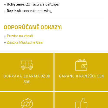
»
Uchytenie
: 2x Tacware beltclips
»
Doplnok
: concealment wing
ODPORÚČANÉ ODKAZY:
»
Puzdra na zbraň
»
Značka Mustache Gear
DOPRAVA ZDARMA
UŽ OD
GARANCIA
NAJNIŽŠÍCH CIEN
50€