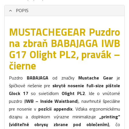
POPIS
MUSTACHEGEAR Puzdro
na zbraň BABAJAGA IWB
G17 Olight PL2, pravák –
čierne
Puzdro
BABAJAGA
od značky
Mustache Gear
je
špičkové riešenie pre
skryté nosenie full-size pištole
Glock 17
so svietidlom
Olight PL2
. Ide o vnútorné
puzdro (
IWB – Inside Waistband
), navrhnuté špeciálne
pre nosenie v
pozícii appendix
. Vďaka ergonomickému
dizajnu a doplnkom výrazne minimalizuje
„printing“
(viditeľné obrysy zbrane pod oblečením)
, čo