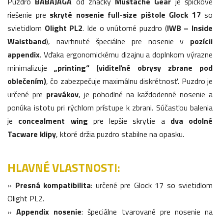
Puzdro
BABAJAGA
od značky
Mustache Gear
je špičkové
riešenie pre
skryté nosenie full-size pištole Glock 17
so
svietidlom
Olight PL2
. Ide o vnútorné puzdro (
IWB – Inside
Waistband
), navrhnuté špeciálne pre nosenie v
pozícii
appendix
. Vďaka ergonomickému dizajnu a doplnkom výrazne
minimalizuje
„printing“ (viditeľné obrysy zbrane pod
oblečením)
, čo zabezpečuje maximálnu diskrétnosť. Puzdro je
určené pre
pravákov
, je pohodlné na každodenné nosenie a
ponúka istotu pri rýchlom prístupe k zbrani. Súčasťou balenia
je
concealment wing
pre lepšie skrytie a
dva odolné
Tacware klipy
, ktoré držia puzdro stabilne na opasku.
HLAVNÉ VLASTNOSTI:
»
Presná kompatibilita
: určené pre Glock 17 so svietidlom
Olight PL2.
»
Appendix nosenie
: špeciálne tvarované pre nosenie na