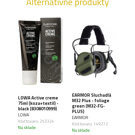
Alternatívne produkty
EARMOR Sluchadlá
LOWA Active creme
WAN
A-T
M32 Plus - foliage
75ml (koza+textil) -
Orga
rne
green (M32-FG-
black (8308010999)
carb
PLUS)
LOWA
WAN
EARMOR
,01
Kód tovaru: 253324
Kód 
Kód tovaru: 149272
Na sklade
Na s
Na sklade
H