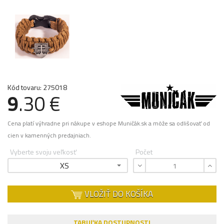
Kód tovaru: 275018
9
.30 €
Cena platí výhradne pri nákupe v eshope Muničák.sk a môže sa odlišovať od
cien v kamenných predajniach.
Vyberte svoju veľkosť
Počet
XS
VLOŽIŤ DO KOŠÍKA
TABUĽKA DOSTUPNOSTI