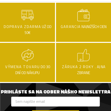
DOPRAVA ZDARMA
UŽ OD
GARANCIA
NAJNIŽŠÍCH CIEN
50€
VÝMENA TOVARU
DO 30
ZÁRUKA 2 ROKY .
AJ NA
DNÍ OD NÁKUPU
ZBRANE
PRIHLÁSTE SA NA ODBER NÁŠHO NEWSLETTRA