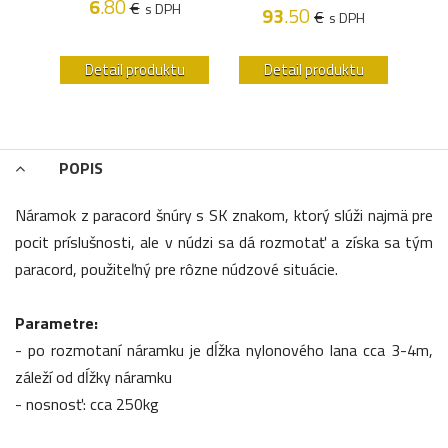
6
.80
€
s DPH
93
.50
€
s DPH
u
Detail produktu
Detail produktu
POPIS
Náramok z paracord šnúry s SK znakom, ktorý slúži najmä pre
pocit príslušnosti, ale v núdzi sa dá rozmotať a získa sa tým
paracord, použiteľný pre rôzne núdzové situácie.
Parametre:
- po rozmotaní náramku je dĺžka nylonového lana cca 3-4m,
záleží od dĺžky náramku
- nosnosť: cca 250kg