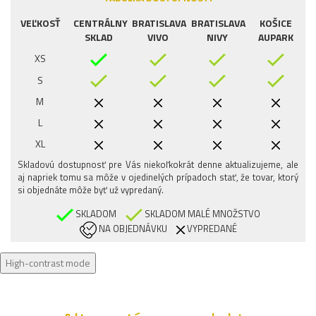
VEĽKOSŤ
CENTRÁLNY
BRATISLAVA
BRATISLAVA
KOŠICE
SKLAD
VIVO
NIVY
AUPARK
XS
S
M
L
XL
Skladovú dostupnosť pre Vás niekoľkokrát denne aktualizujeme, ale
aj napriek tomu sa môže v ojedinelých prípadoch stať, že tovar, ktorý
si objednáte môže byť už vypredaný.
SKLADOM
SKLADOM MALÉ MNOŽSTVO
NA OBJEDNÁVKU
VYPREDANÉ
High-contrast mode