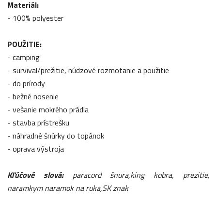
Materiál:
- 100% polyester
POUŽITIE:
- camping
- survival/prežitie, núdzové rozmotanie a použitie
- do prírody
- bežné nosenie
- vešanie mokrého prádla
- stavba prístrešku
- náhradné šnúrky do topánok
- oprava výstroja
Kľúčové slová:
paracord šnura,king kobra, prezitie,
naramkym naramok na ruka,SK znak