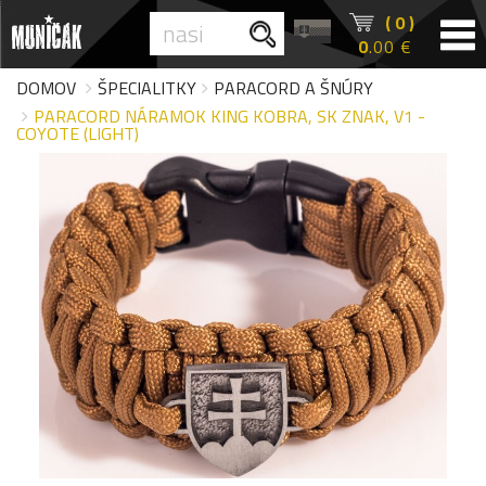
( 0 )
0
.00 €
DOMOV
ŠPECIALITKY
PARACORD A ŠNÚRY
PARACORD NÁRAMOK KING KOBRA, SK ZNAK, V1 -
COYOTE (LIGHT)