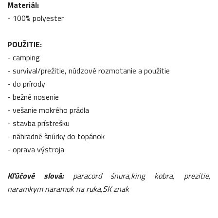
Materiál:
- 100% polyester
POUŽITIE:
- camping
- survival/prežitie, núdzové rozmotanie a použitie
- do prírody
- bežné nosenie
- vešanie mokrého prádla
- stavba prístrešku
- náhradné šnúrky do topánok
- oprava výstroja
Kľúčové slová:
paracord šnura,king kobra, prezitie,
naramkym naramok na ruka,SK znak