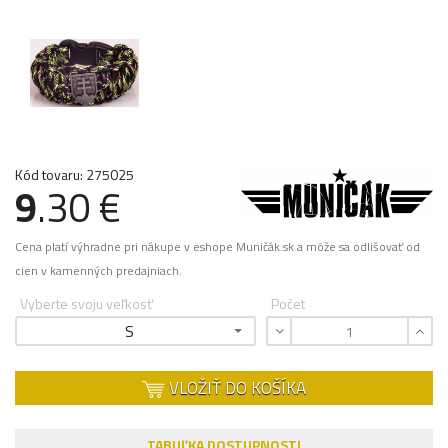
Kód tovaru: 275025
9
.30 €
Cena platí výhradne pri nákupe v eshope Muničák.sk a môže sa odlišovať od
cien v kamenných predajniach.
Vyberte svoju veľkosť
Počet
S
VLOŽIŤ DO KOŠÍKA
TABUĽKA DOSTUPNOSTI