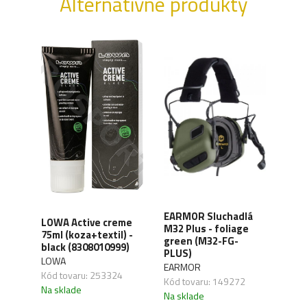
Alternatívne produkty
XD
EARMOR Sluchadlá
LOWA Active creme
WAN
y,
M32 Plus - foliage
75ml (koza+textil) -
Orga
green (M32-FG-
black (8308010999)
carb
41)
PLUS)
LOWA
WAN
EARMOR
Kód tovaru: 253324
Kód 
Kód tovaru: 149272
Na sklade
Na s
Na sklade