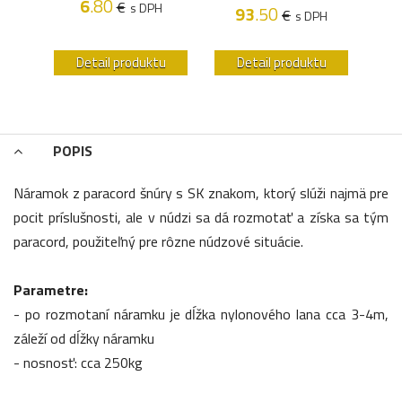
6
.80
€
s DPH
93
.50
€
H
s DPH
u
Detail produktu
Detail produktu
POPIS
Náramok z paracord šnúry s SK znakom, ktorý slúži najmä pre
pocit príslušnosti, ale v núdzi sa dá rozmotať a získa sa tým
paracord, použiteľný pre rôzne núdzové situácie.
Parametre:
- po rozmotaní náramku je dĺžka nylonového lana cca 3-4m,
záleží od dĺžky náramku
- nosnosť: cca 250kg