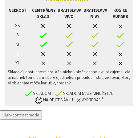
VEĽKOSŤ
CENTRÁLNY
BRATISLAVA
BRATISLAVA
KOŠICE
SKLAD
VIVO
NIVY
AUPARK
XS
S
M
L
XL
Skladovú dostupnosť pre Vás niekoľkokrát denne aktualizujeme, ale
aj napriek tomu sa môže v ojedinelých prípadoch stať, že tovar, ktorý
si objednáte môže byť už vypredaný.
SKLADOM
SKLADOM MALÉ MNOŽSTVO
NA OBJEDNÁVKU
VYPREDANÉ
High-contrast mode