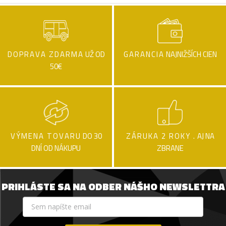
DOPRAVA ZDARMA
UŽ OD
GARANCIA
NAJNIŽŠÍCH CIEN
50€
VÝMENA TOVARU
DO 30
ZÁRUKA 2 ROKY .
AJ NA
DNÍ OD NÁKUPU
ZBRANE
PRIHLÁSTE SA NA ODBER NÁŠHO NEWSLETTRA