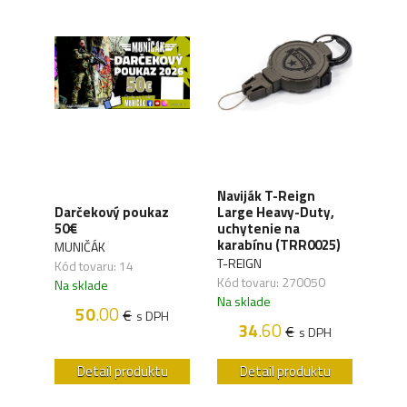
Naviják T-Reign
Navi
Darčekový poukaz
Large Heavy-Duty,
Med
50€
uchytenie na
uch
karabínu (TRR0025)
kar
MUNIČÁK
T-REIGN
T-RE
Kód tovaru: 14
Kód tovaru: 270050
Kód 
Na sklade
Na sklade
Na s
50
.00
€
H
s DPH
34
.60
€
s DPH
u
Detail produktu
Detail produktu