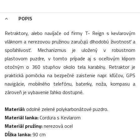
POPIS
Retraktory, alebo navíjače od firmy T- Reign s kevlarovým
vláknom a nerezovou pružinou zaručujú dlhodobú životnosť a
spoľahlivosť. Mechanizmus je uložený v robustnom
plastovom puzdre, v tomto prípade aj s oceľovým klipom
otočným o 360 stupňov okolo tela karabíny. Retraktor je
praktická pomôcka na bezpečné zaistenie napr. kľúčov, GPS
navigácie, mobilného telefónu, baterky, noža, kompasu a
zároveň je vybavenie ľahko dostupné.
Materiál:
odolné zelené polykarbonátové puzdro.
Materiál lanka:
Cordura s Kevlarom
Materiál pružiny:
nerezová ocel
Dĺžka lanka:
90 cm