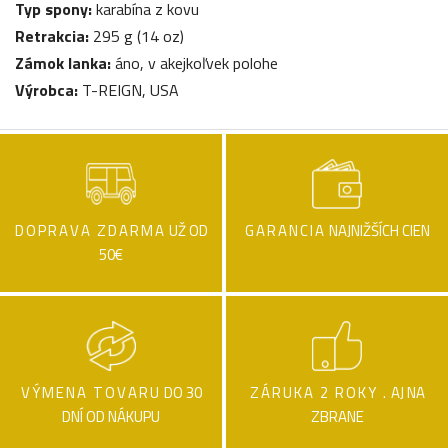
Typ spony:
karabína z kovu
Retrakcia:
295 g (14 oz)
Zámok lanka:
áno, v akejkoľvek polohe
Výrobca:
T-REIGN, USA
DOPRAVA ZDARMA
UŽ OD
GARANCIA
NAJNIŽŠÍCH CIEN
50€
VÝMENA TOVARU
DO 30
ZÁRUKA 2 ROKY .
AJ NA
DNÍ OD NÁKUPU
ZBRANE