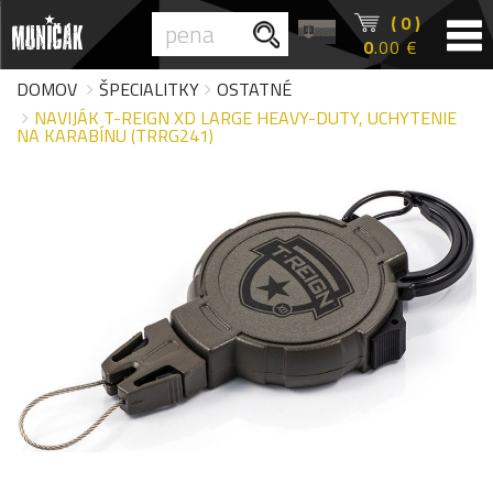
( 0 )
0
.00 €
DOMOV
ŠPECIALITKY
OSTATNÉ
NAVIJÁK T-REIGN XD LARGE HEAVY-DUTY, UCHYTENIE
NA KARABÍNU (TRRG241)