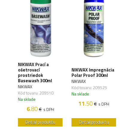
NIKWAX Prací a
BIO
ošetrovací
NIKWAX Impregnácia
pro
prostriedok
Polar Proof 300ml
l
univ
Basewash 300ml
NIKWAX
OSTA
NIKWAX
Kód tovaru: 209525
Kód 
Kód tovaru: 209510
Na sklade
Na s
Na sklade
11
.50
€
s DPH
H
6
.80
€
s DPH
u
Detail produktu
Detail produktu