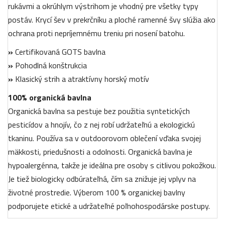
rukávmi a okrúhlym výstrihom je vhodný pre všetky typy
postáv. Krycí šev v prekrčníku a ploché ramenné švy slúžia ako
ochrana proti nepríjemnému treniu pri nosení batohu.
»
Certifikovaná GOTS bavlna
»
Pohodlná konštrukcia
»
Klasický strih a atraktívny horský motív
100% organická bavlna
Organická bavlna sa pestuje bez použitia syntetických
pesticídov a hnojív, čo z nej robí udržateľnú a ekologickú
tkaninu. Používa sa v outdoorovom oblečení vďaka svojej
mäkkosti, priedušnosti a odolnosti. Organická bavlna je
hypoalergénna, takže je ideálna pre osoby s citlivou pokožkou.
Je tiež biologicky odbúrateľná, čím sa znižuje jej vplyv na
životné prostredie. Výberom 100 % organickej bavlny
podporujete etické a udržateľné poľnohospodárske postupy.