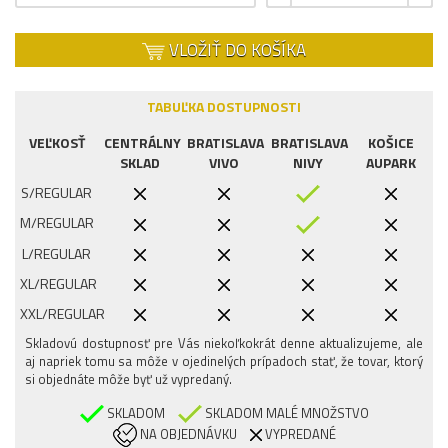
VLOŽIŤ DO KOŠÍKA
TABUĽKA DOSTUPNOSTI
VEĽKOSŤ
CENTRÁLNY
BRATISLAVA
BRATISLAVA
KOŠICE
SKLAD
VIVO
NIVY
AUPARK
S/REGULAR
M/REGULAR
L/REGULAR
XL/REGULAR
XXL/REGULAR
Skladovú dostupnosť pre Vás niekoľkokrát denne aktualizujeme, ale
aj napriek tomu sa môže v ojedinelých prípadoch stať, že tovar, ktorý
si objednáte môže byť už vypredaný.
SKLADOM
SKLADOM MALÉ MNOŽSTVO
NA OBJEDNÁVKU
VYPREDANÉ