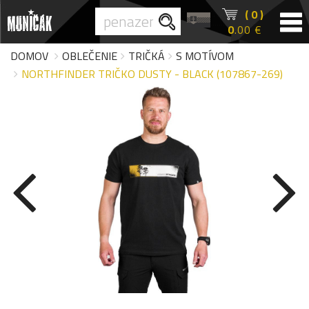
( 0 )
0
.00 €
DOMOV
OBLEČENIE
TRIČKÁ
S MOTÍVOM
NORTHFINDER TRIČKO DUSTY - BLACK (107867-269)