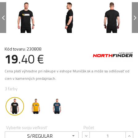
Kód tovaru: 230808
19
.40 €
Cena platí výhradne pri nákupe v eshope Muničák.sk a môže sa odlišovať od
cien v kamenných predajniach.
3 farby
Vyberte svoju veľkosť
Počet
S/REGULAR