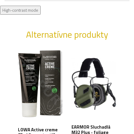
High-contrast mode
Alternatívne produkty
XD
EARMOR Sluchadlá
LOWA Active creme
WAN
y,
M32 Plus - foliage