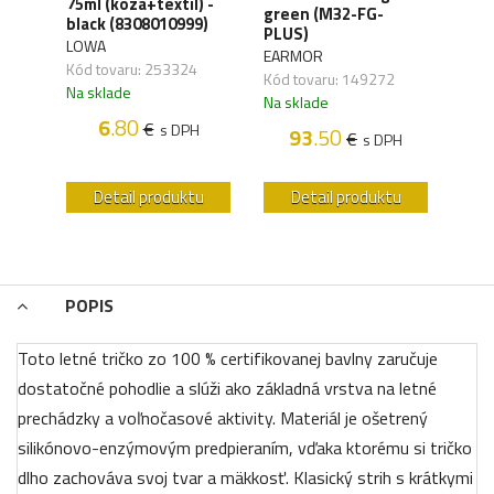
75ml (koza+textil) -
Orga
green (M32-FG-
black (8308010999)
carb
41)
PLUS)
LOWA
WAN
EARMOR
Kód tovaru: 253324
Kód 
Kód tovaru: 149272
Na sklade
Na s
Na sklade
6
.80
€
s DPH
93
.50
€
H
s DPH
u
Detail produktu
Detail produktu
POPIS
Toto letné tričko zo 100 % certifikovanej bavlny zaručuje
dostatočné pohodlie a slúži ako základná vrstva na letné
prechádzky a voľnočasové aktivity. Materiál je ošetrený
silikónovo-enzýmovým predpieraním, vďaka ktorému si tričko
dlho zachováva svoj tvar a mäkkosť. Klasický strih s krátkymi