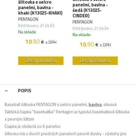
šiltovka s velcro
šilt
-
panelmi, bavlna -
panelmi, bavlna -
pane
LK)
šedá (K13025-
khaki (K13025-KHAKI)
(K1
CINDER)
PENTAGON
PEN
PENTAGON
Kód tovaru: 212433
Kód 
Kód tovaru: 212434
Na sklade
Na s
Na sklade
H
10
.90
€
s DPH
10
.90
€
s DPH
u
Detail produktu
Detail produktu
POPIS
Baseball šiltovka PENTAGON s velcro panelmi,
bavlna
, olivová
Taktická čiapka "baseballka" Pentagon je typická baseballová šiltovka
s pevným šiltom
Čiapka je zložená zo 6 panelov
šiltovka má v dvoch predných paneloch pevné dosky - výstuhy pre