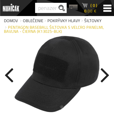
( 0 )
0
.00 €
DOMOV
OBLEČENIE
POKRÝVKY HLAVY
ŠILTOVKY
PENTAGON BASEBALL ŠILTOVKA S VELCRO PANELMI,
BAVLNA - ČIERNA (K13025-BLK)