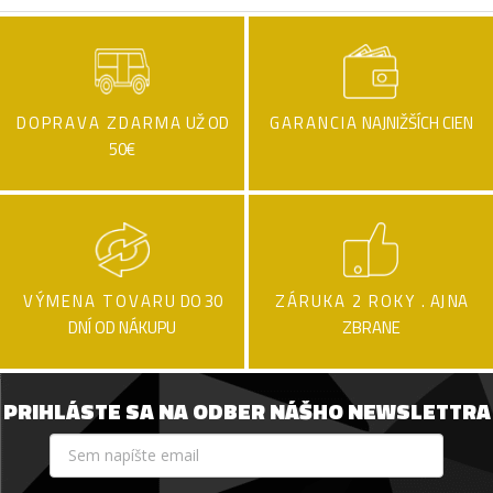
DOPRAVA ZDARMA
UŽ OD
GARANCIA
NAJNIŽŠÍCH CIEN
50€
VÝMENA TOVARU
DO 30
ZÁRUKA 2 ROKY .
AJ NA
DNÍ OD NÁKUPU
ZBRANE
PRIHLÁSTE SA NA ODBER NÁŠHO NEWSLETTRA