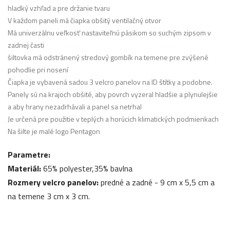
hladký vzhľad a pre držanie tvaru
V každom paneli má čiapka obšitý ventilačný otvor
Má univerzálnu veľkosť nastaviteľnú pásikom so suchým zipsom v
zadnej časti
šiltovka má odstránený stredový gombík na temene pre zvýšené
pohodlie pri nosení
Čiapka je vybavená sadou 3 velcro panelov na ID štítky a podobne.
Panely sú na krajoch obšité, aby povrch vyzeral hladšie a plynulejšie
a aby hrany nezadrhávali a panel sa netrhal
Je určená pre použitie v teplých a horúcich klimatických podmienkach
Na šilte je malé logo Pentagon
Parametre:
Materiál:
65% polyester,35% bavlna
Rozmery velcro panelov:
predné a zadné - 9 cm x 5,5 cm a
na temene 3 cm x 3 cm.