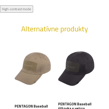
High-contrast mode
Alternatívne produkty
PENTAGON Baseball
PENTAGON Baseball
PEN
all
šiltovka s velcro