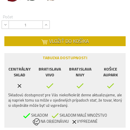
Počet
VLOŽIŤ DO KOŠÍKA
TABUĽKA DOSTUPNOSTI
CENTRÁLNY
BRATISLAVA
BRATISLAVA
KOŠICE
SKLAD
VIVO
NIVY
AUPARK
Skladovú dostupnosť pre Vás niekoľkokrát denne aktualizujeme, ale
aj napriek tomu sa môže v ojedinelých prípadoch stať, že tovar, ktorý
si objednáte môže byť už vypredaný.
SKLADOM
SKLADOM MALÉ MNOŽSTVO
NA OBJEDNÁVKU
VYPREDANÉ