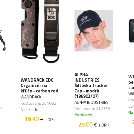
ALPHA
WA
WANDRACK EDC
INDUSTRIES
pe
Organizér na
Šiltovka Trucker
ca
kľúče - carbon red
Cap - modrá
WA
(186902/07)
WANDRACK
Kód
ALPHA INDUSTRIES
Kód tovaru: 264082
25
72
Kód tovaru: 212358
Na sklade
Na
Na sklade
19
.90
€
s DPH
23
.00
€
H
s DPH