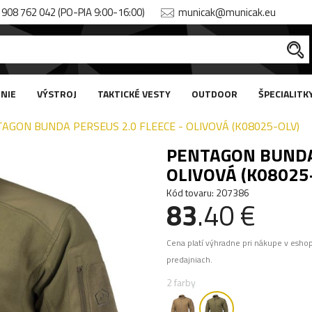
908 762 042 (PO-PIA 9:00-16:00)
municak@municak.eu
NIE
VÝSTROJ
TAKTICKÉ VESTY
OUTDOOR
ŠPECIALITK
AGON BUNDA PERSEUS 2.0 FLEECE - OLIVOVÁ (K08025-OLV)
PENTAGON BUNDA 
OLIVOVÁ (K08025
Kód tovaru: 207386
83
.40 €
Cena platí výhradne pri nákupe v esho
predajniach.
2 farby