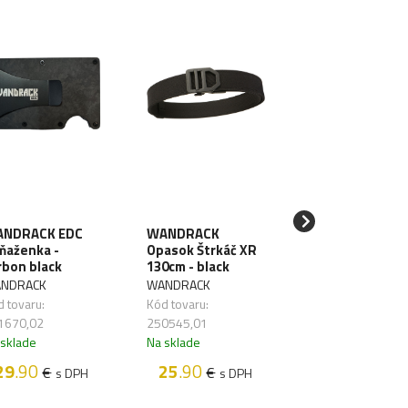
NDRACK EDC
WANDRACK
SAWYER Filter 
ňaženka -
Opasok Štrkáč XR
vodu Mini Blue
rbon black
130cm - black
SAWYER
NDRACK
WANDRACK
Kód tovaru:
 tovaru:
Kód tovaru:
261626,01
1670,02
250545,01
Na sklade
 sklade
Na sklade
48
.50
€
s D
29
.90
25
.90
€
€
s DPH
s DPH