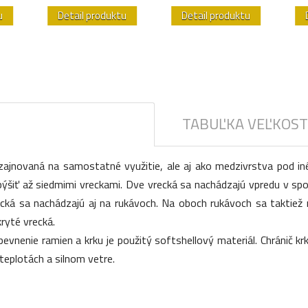
u
Detail produktu
Detail produktu
TABUĽKA VEĽKOST
ajnovaná na samostatné využitie, ale aj ako medzivrstva pod iné 
 pýšiť až siedmimi vreckami. Dve vrecká sa nachádzajú vpredu v spo
ká sa nachádzajú aj na rukávoch. Na oboch rukávoch sa taktiež na
ryté vrecká.
vnenie ramien a krku je použitý softshellový materiál. Chránič krk
 teplotách a silnom vetre.