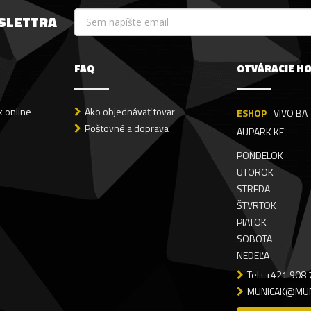
WSLETTRA
FAQ
OTVÁRACIE H
 online
Ako objednávať tovar
ESHOP
VIVO BA
Poštovné a doprava
AUPARK KE
PONDELOK
UTOROK
STREDA
ŠTVRTOK
PIATOK
SOBOTA
NEDEĽA
Tel.: +421 908
MUNICAK@MUN