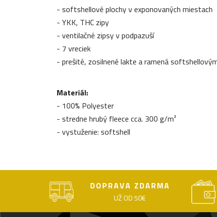
- softshellové plochy v exponovaných miestach
- YKK, THC zipy
- ventilačné zipsy v podpazuší
- 7 vreciek
- prešité, zosilnené lakte a ramená softshellov
Materiál:
- 100% Polyester
- stredne hrubý fleece cca. 300 g/m²
- vystuženie: softshell
DOPRAVA ZDARMA
UŽ OD 50€