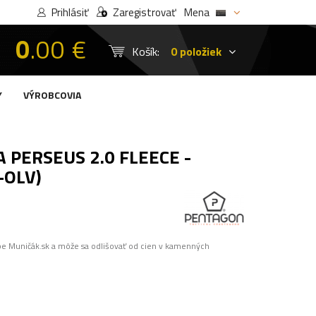
Prihlásiť
Zaregistrovať
Mena
0
.00 €
Košík:
0 položiek
Y
VÝROBCOVIA
PERSEUS 2.0 FLEECE -
-OLV)
pe Muničák.sk a môže sa odlišovať od cien v kamenných