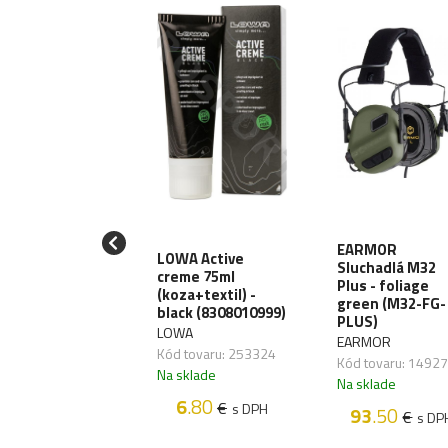
iják T-Reign
EARMOR
LOWA Active
Large Heavy-
Sluchadlá M32
creme 75ml
y, uchytenie
Plus - foliage
(koza+textil) -
karabínu
green (M32-FG-
black (8308010999)
RRG241)
PLUS)
LOWA
EIGN
EARMOR
Kód tovaru: 253324
 tovaru: 270064
Kód tovaru: 1492
Na sklade
sklade
Na sklade
6
.80
€
s DPH
38
.70
93
.50
€
€
s DPH
s DP