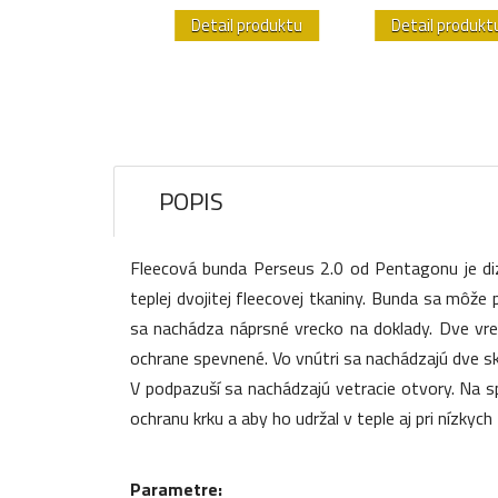
etail produktu
Detail produktu
Detail produkt
POPIS
Fleecová bunda Perseus 2.0 od Pentagonu je diz
teplej dvojitej fleecovej tkaniny. Bunda sa môže
sa nachádza náprsné vrecko na doklady. Dve vrec
ochrane spevnené. Vo vnútri sa nachádzajú dve sk
V podpazuší sa nachádzajú vetracie otvory. Na spe
ochranu krku a aby ho udržal v teple aj pri nízkych
Parametre: