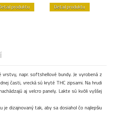
Detail produktu
Detail produktu
Detail produk
Í
vrstvy, napr. softshellové bundy. Je vyrobená z
dnej časti, vrecká sú kryté THC zipsami. Na hrudi
chádzajú aj velcro panely. Lakte sú kvôli vyššej
u je dizajnovaný tak, aby sa dosiahol čo najlepšiu