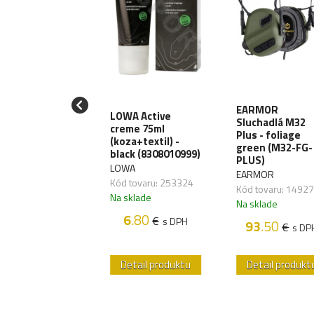
iják T-Reign
EARMOR
LOWA Active
Large Heavy-
Sluchadlá M32
creme 75ml
y, uchytenie
Plus - foliage
(koza+textil) -
karabínu
green (M32-FG-
black (8308010999)
RRG241)
PLUS)
LOWA
EIGN
EARMOR
Kód tovaru: 253324
 tovaru: 270064
Kód tovaru: 1492
Na sklade
sklade
Na sklade
6
.80
€
s DPH
38
.70
93
.50
€
€
s DPH
s DP
etail produktu
Detail produktu
Detail produkt