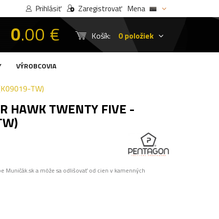
Prihlásiť
Zaregistrovať
Mena
0
.00 €
Košík:
0 položiek
Y
VÝROBCOVIA
(K09019-TW)
R HAWK TWENTY FIVE -
TW)
pe Muničák.sk a môže sa odlišovať od cien v kamenných