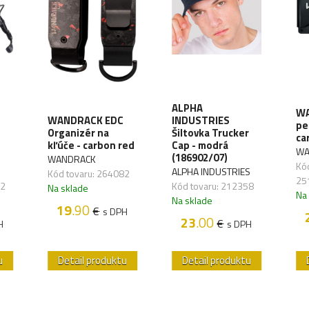
ALPHA
WA
WANDRACK EDC
INDUSTRIES
pe
Organizér na
Šiltovka Trucker
ca
kľúče - carbon red
Cap - modrá
WA
(186902/07)
WANDRACK
Kód
ALPHA INDUSTRIES
Kód tovaru: 264082
25
72
Kód tovaru: 212358
Na sklade
Na
Na sklade
19
.90
€
s DPH
23
.00
€
H
s DPH
u
Detail produktu
Detail produktu