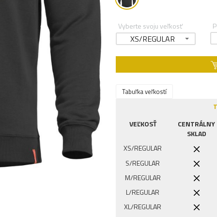
Vyberte svoju veľkosť
P
XS/REGULAR
Tabuľka veľkostí
T
VEĽKOSŤ
CENTRÁLNY
SKLAD
XS/REGULAR
S/REGULAR
M/REGULAR
L/REGULAR
XL/REGULAR