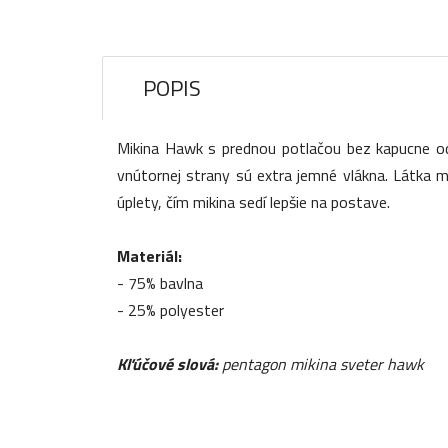
POPIS
Mikina Hawk s prednou potlačou bez kapucne od P
vnútornej strany sú extra jemné vlákna. Látka má
úplety, čím mikina sedí lepšie na postave.
Materiál:
- 75% bavlna
- 25% polyester
Kľúčové slová:
pentagon mikina sveter hawk