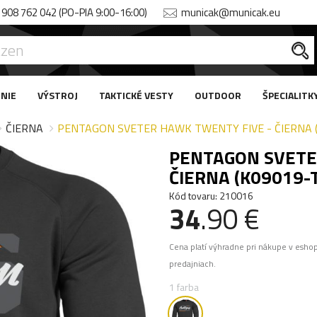
908 762 042 (PO-PIA 9:00-16:00)
municak@municak.eu
NIE
VÝSTROJ
TAKTICKÉ VESTY
OUTDOOR
ŠPECIALITK
ČIERNA
PENTAGON SVETER HAWK TWENTY FIVE - ČIERNA 
PENTAGON SVETE
ČIERNA (K09019-
Kód tovaru: 210016
34
.90 €
Cena platí výhradne pri nákupe v esho
predajniach.
1 farba