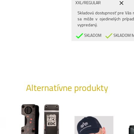
XXL/REGULAR
3XL/REGULAR
Skladovú dostupnosť pre Vás n
sa môže v ojedinelých prípad
vypredaný.
SKLADOM
SKLADOM M
Alternatívne produkty