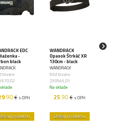
NDRACK EDC
WANDRACK
SAWYER Filter 
ňaženka -
Opasok Štrkáč XR
vodu Mini Blue
rbon black
130cm - black
SAWYER
NDRACK
WANDRACK
Kód tovaru:
 tovaru:
Kód tovaru:
261626,01
1670,02
250545,01
Na sklade
 sklade
Na sklade
48
.50
€
s D
29
.90
25
.90
€
€
s DPH
s DPH
Detail produktu
Detail produktu
Detail produk