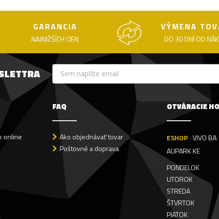
GARANCIA
VÝMENA TOV
NAJNIŽŠÍCH CIEN
DO 30 DNÍ OD NÁ
WSLETTRA
FAQ
OTVÁRACIE H
 online
Ako objednávať tovar
ESHOP
VIVO BA
Poštovné a doprava
AUPARK KE
PONDELOK
UTOROK
STREDA
ŠTVRTOK
PIATOK