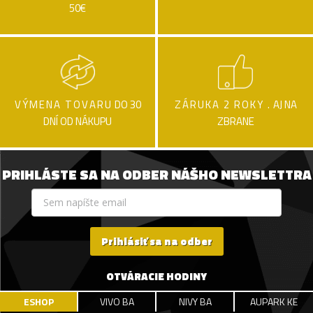
50€
VÝMENA TOVARU
DO 30
ZÁRUKA 2 ROKY .
AJ NA
DNÍ OD NÁKUPU
ZBRANE
PRIHLÁSTE SA NA ODBER NÁŠHO NEWSLETTRA
Prihlásiť sa na odber
OTVÁRACIE HODINY
ESHOP
VIVO BA
NIVY BA
AUPARK KE