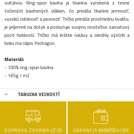
sultánov. Ring-spun bavlna je tkanina vyrobená z tesne
točených bavlnených vlákien, čo prináša tkanine jemnosť,
vysokú odolnosť a pevnosť. Tričko prináša prvotriednu kvalitu,
je príjemné na dotyk a poskytuje svojmu nositeľovi zamatový
pocit hebkosti. Tričko má krátke rukávy a okrúhly výstrih a
boku ma nápis Pentagon.
Materiál:
- 100% ring-spun bavlna
- 165g / m2
TABUĽKA VEĽKOSTÍ
DOPRAVA ZDARMA
UŽ OD
GARANCIA
NAJNIŽŠÍCH CIEN