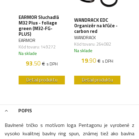
XD
EARMOR Sluchadlá
WANDRACK EDC
ALP
y,
M32 Plus - foliage
Organizér na kľúče -
Šilt
green (M32-FG-
carbon red
- mo
41)
PLUS)
WANDRACK
ALPH
EARMOR
Kód tovaru: 264082
Kód 
Kód tovaru: 149272
Na sklade
Na s
Na sklade
19
.90
€
s DPH
93
.50
€
H
s DPH
u
Detail produktu
Detail produktu
POPIS
Bavlnené tričko s motívom loga Pentagonu je vyrobené z
vysoko kvalitnej bavlny ring spun, známej tiež ako bavlna