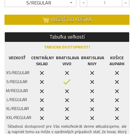
S/REGULAR
VLOŽIŤ DO KOŠÍKA
Tabuľka veľkostí
TABUĽKA DOSTUPNOSTI
VEĽKOSŤ
CENTRÁLNY
BRATISLAVA
BRATISLAVA
KOŠICE
SKLAD
VIVO
NIVY
AUPARK
XS/REGULAR
S/REGULAR
M/REGULAR
L/REGULAR
XL/REGULAR
XXL/REGULAR
Skladovú dostupnosť pre Vás niekoľkokrát denne aktualizujeme, ale
aj napriek tomu sa môže v ojedinelých prípadoch stať, že tovar, ktorý