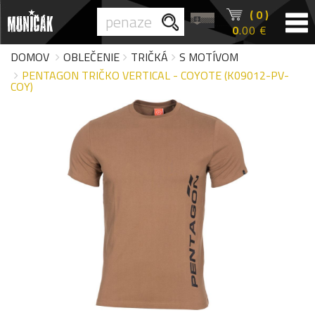
( 0 )
0
.00 €
DOMOV
OBLEČENIE
TRIČKÁ
S MOTÍVOM
PENTAGON TRIČKO VERTICAL - COYOTE (K09012-PV-
COY)