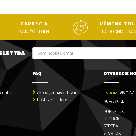
GARANCIA
VÝMENA TOV
NAJNIŽŠÍCH CIEN
DO 30 DNÍ OD NÁ
WSLETTRA
FAQ
OTVÁRACIE H
 online
Ako objednávať tovar
ESHOP
VIVO BA
Poštovné a doprava
AUPARK KE
PONDELOK
UTOROK
STREDA
ŠTVRTOK