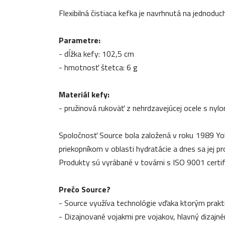
Flexibilná čistiaca kefka je navrhnutá na jednod
Parametre:
- dĺžka kefy: 102,5 cm
- hmotnosť štetca: 6 g
Materiál kefy:
- pružinová rukoväť z nehrdzavejúcej ocele s ny
Spoločnosť Source bola založená v roku 1989 Yo
priekopníkom v oblasti hydratácie a dnes sa jej p
Produkty sú vyrábané v továrni s ISO 9001 certifik
Prečo Source?
- Source využíva technológie vďaka ktorým prakti
- Dizajnované vojakmi pre vojakov, hlavný dizajné