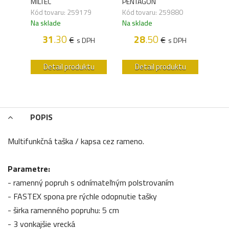
MILTEC
PENTAGON
HELI
Kód tovaru: 259179
Kód tovaru: 259880
Kód 
Na sklade
Na sklade
Na s
31
.30
28
.50
€
€
H
s DPH
s DPH
u
Detail produktu
Detail produktu
POPIS
Multifunkčná taška / kapsa cez rameno.
Parametre:
- ramenný popruh s odnímateľným polstrovaním
- FASTEX spona pre rýchle odopnutie tašky
- širka ramenného popruhu: 5 cm
- 3 vonkajšie vrecká