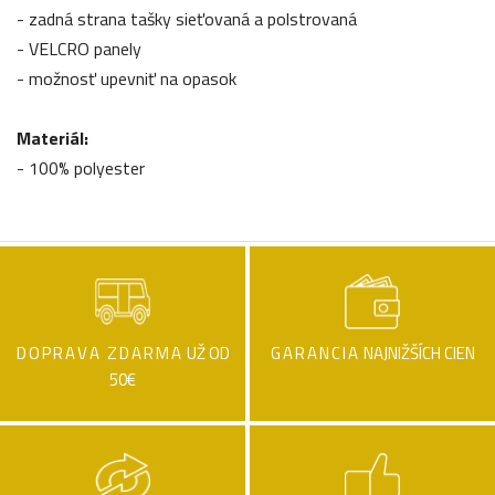
- zadná strana tašky sieťovaná a polstrovaná
- VELCRO panely
- možnosť upevniť na opasok
Materiál:
- 100% polyester
DOPRAVA ZDARMA
UŽ OD
GARANCIA
NAJNIŽŠÍCH CIEN
50€