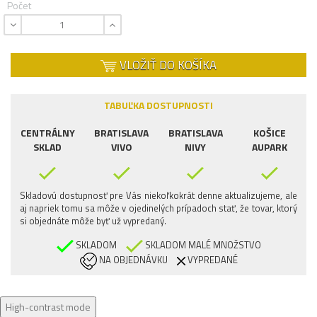
Počet
VLOŽIŤ DO KOŠÍKA
TABUĽKA DOSTUPNOSTI
CENTRÁLNY
BRATISLAVA
BRATISLAVA
KOŠICE
SKLAD
VIVO
NIVY
AUPARK
Skladovú dostupnosť pre Vás niekoľkokrát denne aktualizujeme, ale
aj napriek tomu sa môže v ojedinelých prípadoch stať, že tovar, ktorý
si objednáte môže byť už vypredaný.
SKLADOM
SKLADOM MALÉ MNOŽSTVO
NA OBJEDNÁVKU
VYPREDANÉ
High-contrast mode