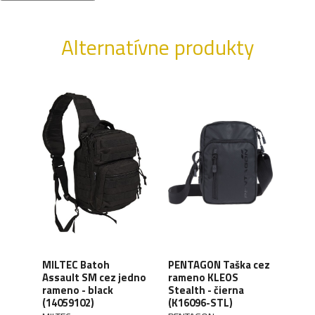
Alternatívne produkty
 cez
MILTEC Batoh
PENTAGON Taška cez
HEL
er
Assault SM cez jedno
rameno KLEOS
ram
087-
rameno - black
Stealth - čierna
cord
(14059102)
(K16096-STL)
PPK