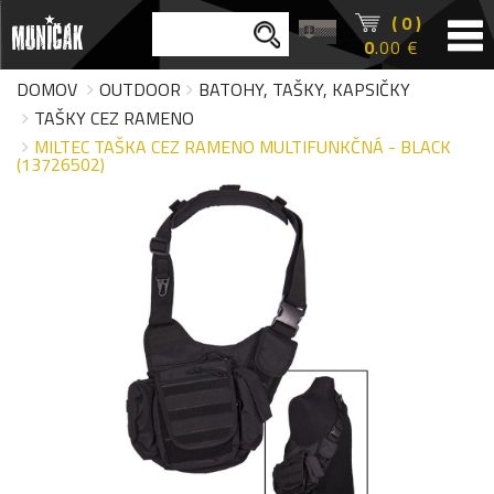
( 0 )
0
.00 €
DOMOV
OUTDOOR
BATOHY, TAŠKY, KAPSIČKY
TAŠKY CEZ RAMENO
MILTEC TAŠKA CEZ RAMENO MULTIFUNKČNÁ - BLACK
(13726502)