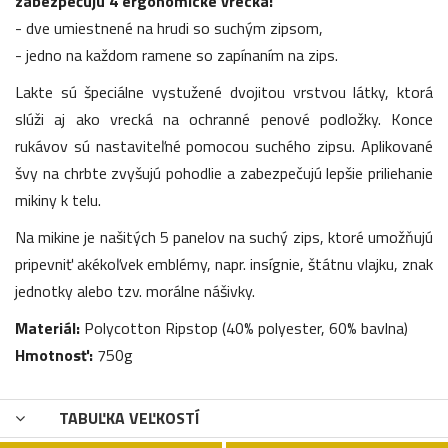
zabezpečujú 4 ergonomické vrecká:
- dve umiestnené na hrudi so suchým zipsom,
- jedno na každom ramene so zapínaním na zips.
Lakte sú špeciálne vystužené dvojitou vrstvou látky, ktorá
slúži aj ako vrecká na ochranné penové podložky. Konce
rukávov sú nastaviteľné pomocou suchého zipsu. Aplikované
švy na chrbte zvyšujú pohodlie a zabezpečujú lepšie priliehanie
mikiny k telu.
Na mikine je našitých 5 panelov na suchý zips, ktoré umožňujú
pripevniť akékoľvek emblémy, napr. insígnie, štátnu vlajku, znak
jednotky alebo tzv. morálne nášivky.
Materiál:
Polycotton Ripstop (40% polyester, 60% bavlna)
Hmotnosť:
750g
TABUĽKA VEĽKOSTÍ