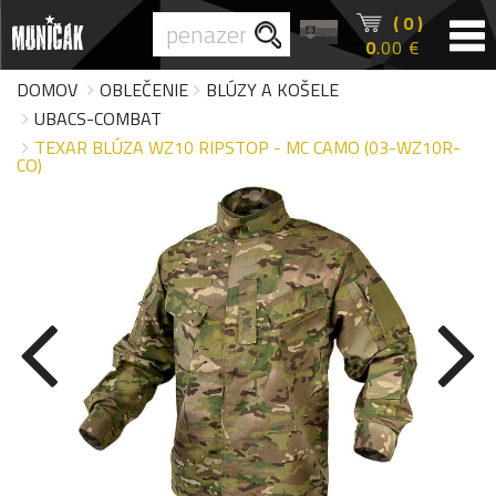
( 0 )
0
.00 €
DOMOV
OBLEČENIE
BLÚZY A KOŠELE
UBACS-COMBAT
TEXAR BLÚZA WZ10 RIPSTOP - MC CAMO (03-WZ10R-
CO)