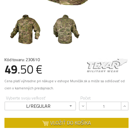
Kód tovaru: 230610
49
.50 €
Cena platí výhradne pri nákupe v eshope Muničák.sk a môže sa odlišovať od
cien v kamenných predajniach.
Vyberte svoju veľkosť
Počet
L/REGULAR
VLOŽIŤ DO KOŠÍKA