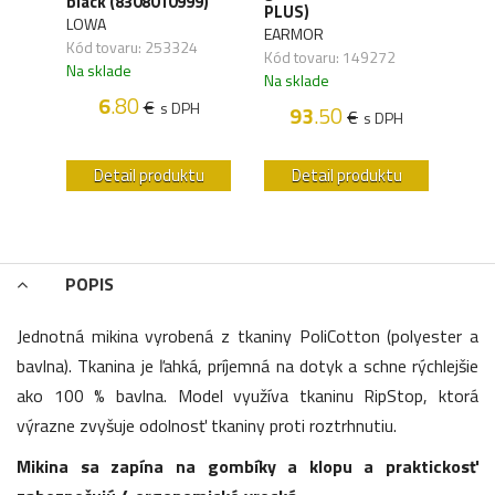
black (8308010999)
carb
41)
PLUS)
LOWA
WAN
EARMOR
Kód tovaru: 253324
Kód 
Kód tovaru: 149272
Na sklade
Na s
Na sklade
6
.80
€
s DPH
93
.50
€
H
s DPH
u
Detail produktu
Detail produktu
POPIS
Jednotná mikina vyrobená z tkaniny PoliCotton (polyester a
bavlna). Tkanina je ľahká, príjemná na dotyk a schne rýchlejšie
ako 100 % bavlna. Model využíva tkaninu RipStop, ktorá
výrazne zvyšuje odolnosť tkaniny proti roztrhnutiu.
Mikina sa zapína na gombíky a klopu a praktickosť