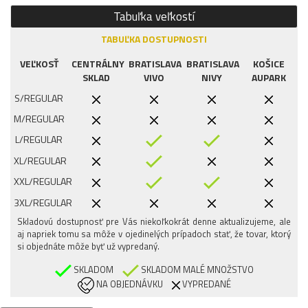
Tabuľka veľkostí
TABUĽKA DOSTUPNOSTI
VEĽKOSŤ
CENTRÁLNY
BRATISLAVA
BRATISLAVA
KOŠICE
SKLAD
VIVO
NIVY
AUPARK
S/REGULAR
M/REGULAR
L/REGULAR
XL/REGULAR
XXL/REGULAR
3XL/REGULAR
Skladovú dostupnosť pre Vás niekoľkokrát denne aktualizujeme, ale
aj napriek tomu sa môže v ojedinelých prípadoch stať, že tovar, ktorý
si objednáte môže byť už vypredaný.
SKLADOM
SKLADOM MALÉ MNOŽSTVO
NA OBJEDNÁVKU
VYPREDANÉ