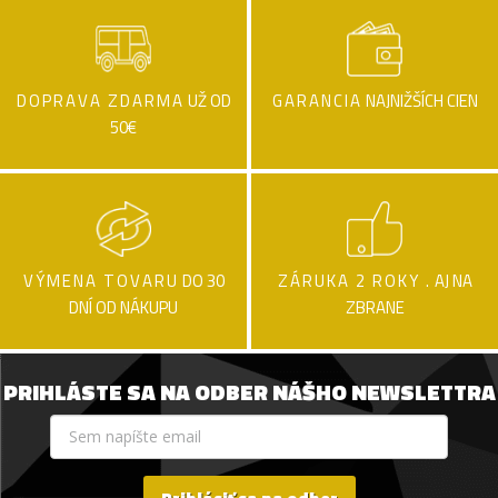
DOPRAVA ZDARMA
UŽ OD
GARANCIA
NAJNIŽŠÍCH CIEN
50€
VÝMENA TOVARU
DO 30
ZÁRUKA 2 ROKY .
AJ NA
DNÍ OD NÁKUPU
ZBRANE
PRIHLÁSTE SA NA ODBER NÁŠHO NEWSLETTRA