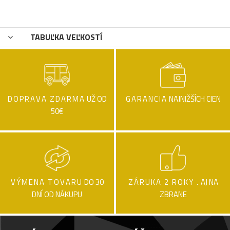
TABUĽKA VEĽKOSTÍ
DOPRAVA ZDARMA
UŽ OD
GARANCIA
NAJNIŽŠÍCH CIEN
50€
VÝMENA TOVARU
DO 30
ZÁRUKA 2 ROKY .
AJ NA
DNÍ OD NÁKUPU
ZBRANE