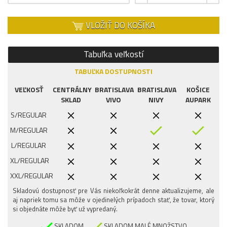
VLOŽIŤ DO KOŠÍKA
Tabuľka veľkostí
TABUĽKA DOSTUPNOSTI
VEĽKOSŤ
CENTRÁLNY
BRATISLAVA
BRATISLAVA
KOŠICE
SKLAD
VIVO
NIVY
AUPARK
S/REGULAR
M/REGULAR
L/REGULAR
XL/REGULAR
XXL/REGULAR
Skladovú dostupnosť pre Vás niekoľkokrát denne aktualizujeme, ale
aj napriek tomu sa môže v ojedinelých prípadoch stať, že tovar, ktorý
si objednáte môže byť už vypredaný.
SKLADOM
SKLADOM MALÉ MNOŽSTVO