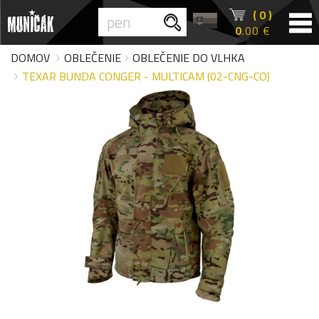
( 0 )
0
.00 €
DOMOV
OBLEČENIE
OBLEČENIE DO VLHKA
TEXAR BUNDA CONGER - MULTICAM (02-CNG-CO)