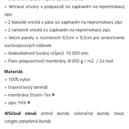
» Vetracie otvory v podpazuší so zapínaním na nepremokavý
zips
» 2 klasické vrecká v páse so zapínaním na nepromokavý zips
» 2 ramenné vrecká so zapínaním na nepremokavý zips
» Velcro panely o rozmeroch 9,5cm x 9,5cm pre umiestnenie
suchozipsových nášiviek.
» Vodeodolnosť (vodný stĺpec): 10 000 mm
» Paro-priepustnosť membrány: 8 000 g / m2 / 24 hod
Materiál:
» 100% nylon
» trojvrstvový laminát
» membrána Storm-Tex ®
» zips: YKK ®
Kľúčové slová:
zimná bunda, celoročná bunda, texar,
conger,zateplená bunda