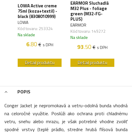
EARMOR Sluchadlá
LOWA Active creme
WAN
A-T
M32 Plus - foliage
75ml (koza+textil) -
Orga
rne
green (M32-FG-
black (8308010999)
carb
PLUS)
LOWA
WAN
EARMOR
,01
Kód tovaru: 253324
Kód 
Kód tovaru: 149272
Na sklade
Na s
Na sklade
H
6
.80
€
s DPH
93
.50
€
s DPH
u
Detail produktu
Detail produktu
POPIS
Conger Jacket je nepromokavá a vetru-odolná bunda vhodná
na celoročné využitie. Poslúži ako ochrana proti chladnému
vetru, snehu alebo mrazu, je však potrebné vhodne zvoliť
spodné vrstvy (teplé prádlo, stredne hrubá flísová bunda