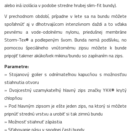
alebo iná izolácia v podobe stredne hrubej slim-fit bundy).
V prechodnom období, prípadne v lete sa na bundu môžete
spoľahnúť aj v dlhotrvajúcom intenzívnom daždi a to vďaka
pevnému a vode-odolnému nylonu, priedušnej membráne
Storm-Tex® a podlepeným švom. Bunda nemá podšívku, no
pomocou špeciálneho vnútornému zipsu môžete k bunde
pripojiť takmer akúkoľvek mikinu/bundu so zapínaním na zips.
Parametre:
» Stojanový golier s odnímateľnou kapucňou s možnosťou
stiahnutia otvoru
» Dvojcestný uzamykateľný hlavný zips značky YKK® krytý
chlopňou
» Pod hlavným zipsom je ešte jeden zips, na ktorý si môžete
pripnúť strednú vrstvu a urobiť si tak zimnú bundu
» Možnosť stiahnuť zápästia
» Sťahovanie pásu v spodnej časti bundy