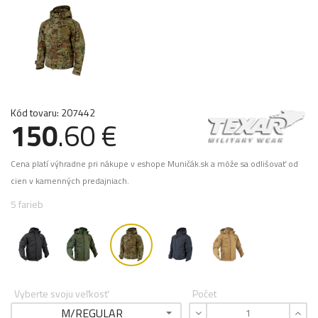
Kód tovaru: 207442
150
.60 €
Cena platí výhradne pri nákupe v eshope Muničák.sk a môže sa odlišovať od
cien v kamenných predajniach.
5 farieb
Vyberte svoju veľkosť
Počet
M/REGULAR