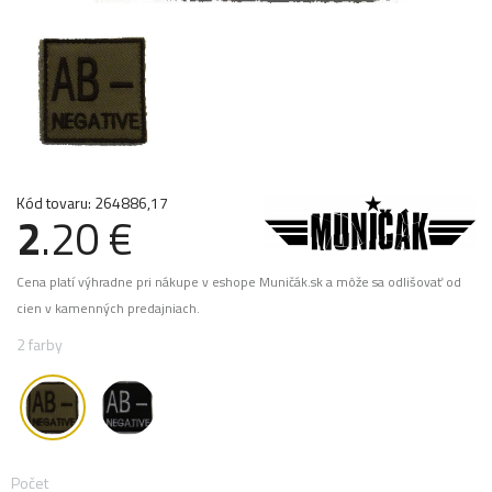
Kód tovaru: 264886,17
2
.20 €
Cena platí výhradne pri nákupe v eshope Muničák.sk a môže sa odlišovať od
cien v kamenných predajniach.
2 farby
Počet