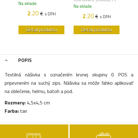
Na sklade
Na s
Na sklade
2
.20
€
H
s DPH
2
.20
€
s DPH
u
Detail produktu
Detail produktu
POPIS
Textilná nášivka s označením krvnej skupiny 0 POS a
pripevnením na suchý zips. Nášivka sa môže ľahko aplikovať
na oblečenie, helmu, batoh a pod.
Rozmery:
4,5x4,5 cm
Farba:
tan