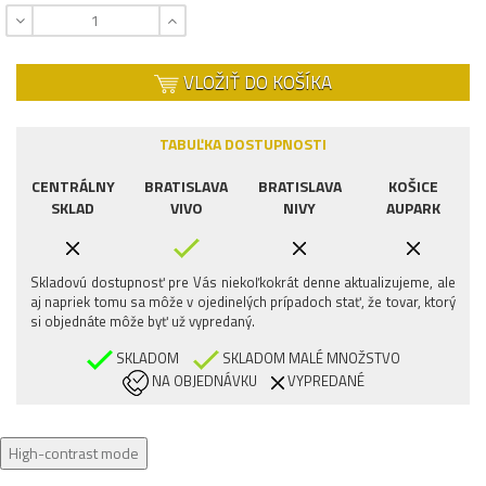
VLOŽIŤ DO KOŠÍKA
TABUĽKA DOSTUPNOSTI
CENTRÁLNY
BRATISLAVA
BRATISLAVA
KOŠICE
SKLAD
VIVO
NIVY
AUPARK
Skladovú dostupnosť pre Vás niekoľkokrát denne aktualizujeme, ale
aj napriek tomu sa môže v ojedinelých prípadoch stať, že tovar, ktorý
si objednáte môže byť už vypredaný.
SKLADOM
SKLADOM MALÉ MNOŽSTVO
NA OBJEDNÁVKU
VYPREDANÉ
High-contrast mode