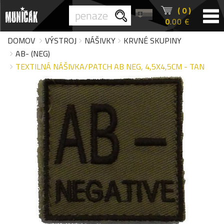
( 0 )
0
.00 €
DOMOV
VÝSTROJ
NÁŠIVKY
KRVNÉ SKUPINY
AB- (NEG)
TEXTILNÁ NÁŠIVKA/PATCH AB NEG, 4,5X4,5CM - TAN