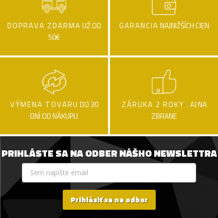
DOPRAVA ZDARMA
UŽ OD
GARANCIA
NAJNIŽŠÍCH CIEN
50€
VÝMENA TOVARU
DO 30
ZÁRUKA 2 ROKY .
AJ NA
DNÍ OD NÁKUPU
ZBRANE
PRIHLÁSTE SA NA ODBER NÁŠHO NEWSLETTRA
Prihlásiť sa na odber