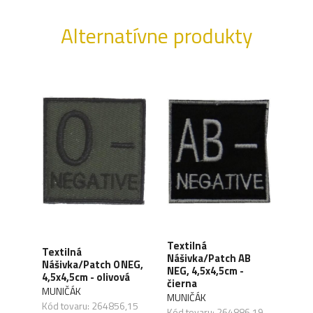
Alternatívne produkty
Textilná
lná
Textilná
Text
Nášivka/Patch AB
 POS
Nášivka/Patch 0 NEG,
Náši
NEG, 4,5x4,5cm -
4,5x4,5cm - olivová
NEG,
čierna
MUNIČÁK
MUN
MUNIČÁK
,33
Kód tovaru: 264856,15
Kód 
Kód tovaru: 264886,19