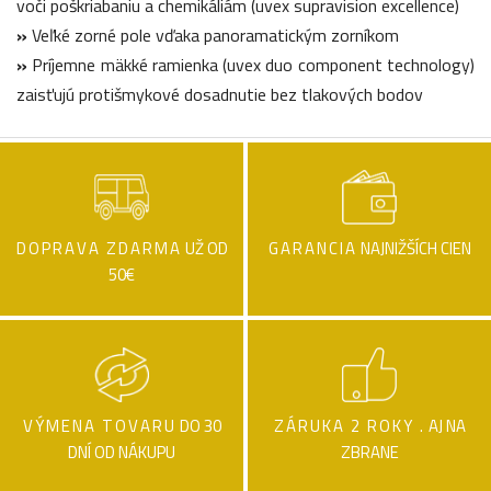
voči poškriabaniu a chemikáliám (uvex supravision excellence)
»
Veľké zorné pole vďaka panoramatickým zorníkom
»
Príjemne mäkké ramienka (uvex duo component technology)
zaisťujú protišmykové dosadnutie bez tlakových bodov
DOPRAVA ZDARMA
UŽ OD
GARANCIA
NAJNIŽŠÍCH CIEN
50€
VÝMENA TOVARU
DO 30
ZÁRUKA 2 ROKY .
AJ NA
DNÍ OD NÁKUPU
ZBRANE