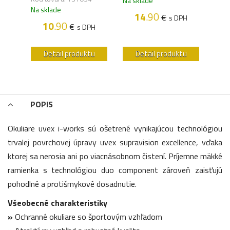
Na sklade
Kód 
Na sklade
Na s
14
.90
€
s DPH
10
.90
€
PH
s DPH
u
Detail produktu
Detail produktu
POPIS
Okuliare uvex i-works sú ošetrené vynikajúcou technológiou
trvalej povrchovej úpravy uvex supravision excellence, vďaka
ktorej sa nerosia ani po viacnásobnom čistení. Príjemne mäkké
ramienka s technológiou duo component zároveň zaisťujú
pohodlné a protišmykové dosadnutie.
Všeobecné charakteristiky
»
Ochranné okuliare so športovým vzhľadom