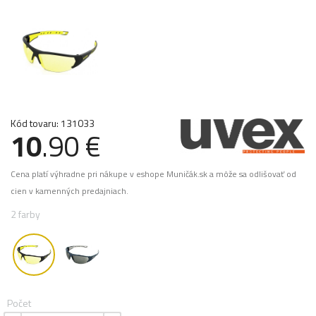
Kód tovaru: 131033
10
.90 €
Cena platí výhradne pri nákupe v eshope Muničák.sk a môže sa odlišovať od
cien v kamenných predajniach.
2 farby
Počet