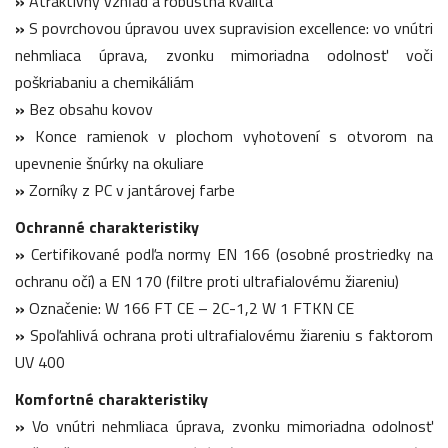
»
Atraktívny vzhľad a robustná kvalita
»
S povrchovou úpravou uvex supravision excellence: vo vnútri
nehmliaca úprava, zvonku mimoriadna odolnosť voči
poškriabaniu a chemikáliám
»
Bez obsahu kovov
»
Konce ramienok v plochom vyhotovení s otvorom na
upevnenie šnúrky na okuliare
»
Zorníky z PC v jantárovej farbe
Ochranné charakteristiky
»
Certifikované podľa normy EN 166 (osobné prostriedky na
ochranu očí) a EN 170 (filtre proti ultrafialovému žiareniu)
»
Označenie: W 166 FT CE – 2C-1,2 W 1 FTKN CE
»
Spoľahlivá ochrana proti ultrafialovému žiareniu s faktorom
UV 400
Komfortné charakteristiky
»
Vo vnútri nehmliaca úprava, zvonku mimoriadna odolnosť