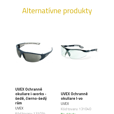
Alternatívne produkty
MEC
é
UVEX Ochranné
okul
D -
okuliare i-works -
UVEX Ochranné
Type
 /
šedé, čierno-šedý
okuliare I-vo
clea
rám
UVEX
10A
UVEX
Kód tovaru: 131040
MEC
Kód tovaru: 131034