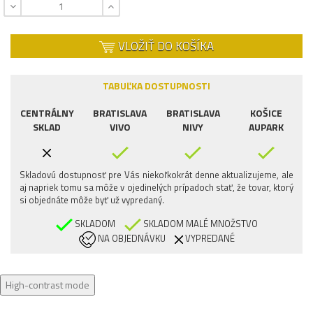
VLOŽIŤ DO KOŠÍKA
TABUĽKA DOSTUPNOSTI
CENTRÁLNY
BRATISLAVA
BRATISLAVA
KOŠICE
SKLAD
VIVO
NIVY
AUPARK
Skladovú dostupnosť pre Vás niekoľkokrát denne aktualizujeme, ale
aj napriek tomu sa môže v ojedinelých prípadoch stať, že tovar, ktorý
si objednáte môže byť už vypredaný.
SKLADOM
SKLADOM MALÉ MNOŽSTVO
NA OBJEDNÁVKU
VYPREDANÉ
High-contrast mode