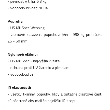
- pevnosť v trhu: 6.3 kg
- vodoodpudivosť: 100%
Popruhy:
- US Mil Spec Webbing
- zlomové zaťaženie popruhov: 544 - 998 kg pri hrúbke
25 - 50 mm
Nylonové vlákno:
- US Mil Spec - najvyššia kvalita
- ochrana proti UV žiareniu a plesniam
- vodoodpudivé
IR vlastnosti:
- všetky tkaniny, popruhy, klipy a ostatné plastové časti
sú ošetrené aby mali čo najnižšiu IR stopu