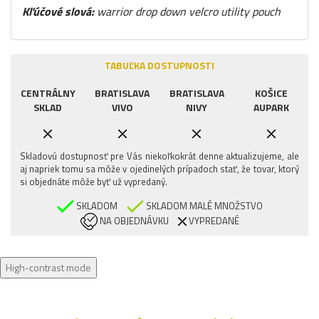
Kľúčové slová:
warrior drop down velcro utility pouch
TABUĽKA DOSTUPNOSTI
CENTRÁLNY
BRATISLAVA
BRATISLAVA
KOŠICE
SKLAD
VIVO
NIVY
AUPARK
Skladovú dostupnosť pre Vás niekoľkokrát denne aktualizujeme, ale
aj napriek tomu sa môže v ojedinelých prípadoch stať, že tovar, ktorý
si objednáte môže byť už vypredaný.
SKLADOM
SKLADOM MALÉ MNOŽSTVO
NA OBJEDNÁVKU
VYPREDANÉ
High-contrast mode