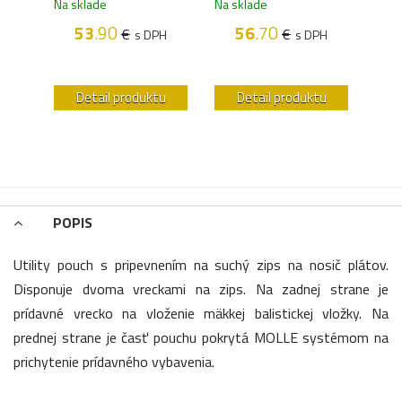
Kód 
Na sklade
Na sklade
,66
Na s
53
.90
56
.70
€
€
s DPH
s DPH
H
u
Detail produktu
Detail produktu
POPIS
Utility pouch s pripevnením na suchý zips na nosič plátov.
Disponuje dvoma vreckami na zips. Na zadnej strane je
prídavné vrecko na vloženie mäkkej balistickej vložky. Na
prednej strane je časť pouchu pokrytá MOLLE systémom na
prichytenie prídavného vybavenia.