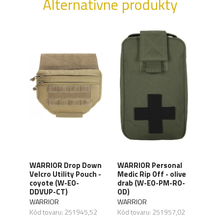
Alternatívne produkty
WAR
WARRIOR Drop Down
WARRIOR Personal
Det
Velcro Utility Pouch -
Medic Rip Off - olive
Pane
coyote (W-EO-
drab (W-EO-PM-RO-
Mag 
DDVUP-CT)
OD)
(W-
-
BLK
WARRIOR
WARRIOR
WAR
Kód tovaru: 251945,52
Kód tovaru: 251957,02