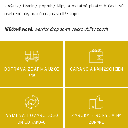
- všetky tkaniny, popruhy, klipy a ostatné plastové časti sú
ošetrené aby mali čo najnižšiu IR stopu
Kľúčové slová:
warrior drop down velcro utility pouch
DOPRAVA ZDARMA
UŽ OD
GARANCIA
NAJNIŽŠÍCH CIEN
50€
VÝMENA TOVARU
DO 30
ZÁRUKA 2 ROKY .
AJ NA
DNÍ OD NÁKUPU
ZBRANE