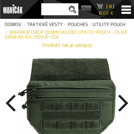
( 0 )
0
.00 €
DOMOV
TAKTICKÉ VESTY
POUCHES
UTILITY POUCH
WARRIOR DROP DOWN VELCRO UTILITY POUCH - OLIVE
DRAB (W-EO-DDVUP-OD)
Produkt nie je verejný