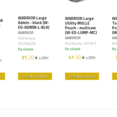
WARRIOR Large
WARRIOR Large
WA
ab
Admin - black (W-
Utility MOLLE
To
-
EO-ADMIN-L-BLK)
Pouch - multicam
Po
(W-EO-LUMP-MC)
(W
WARRIOR
WARRIOR
WA
Kód tovaru:
Kód tovaru: 251943
Kó
251950,03
Na sklade
Na
Na sklade
41
.30
31
.20
€
€
s DPH
s DPH
H
u
Detail produktu
Detail produktu