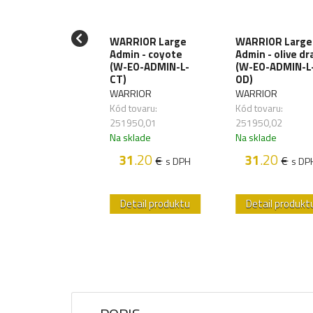
WARRIOR Large
WARRIOR Large
RRIOR Triple
Admin - coyote
Admin - olive dr
9mm Pistol -
(W-EO-ADMIN-L-
(W-EO-ADMIN-L
lticam (W-EO-
CT)
OD)
DA-9-MC)
WARRIOR
WARRIOR
RRIOR
Kód tovaru:
Kód tovaru:
 tovaru: 251932
251950,01
251950,02
sklade
Na sklade
Na sklade
42
.50
€
s DPH
31
.20
31
.20
€
€
s DPH
s DP
etail produktu
Detail produktu
Detail produkt