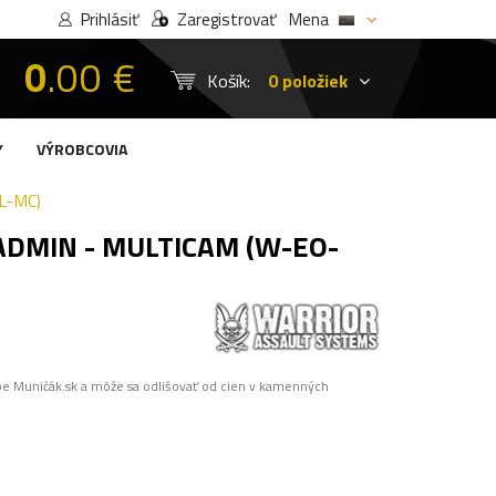
Prihlásiť
Zaregistrovať
Mena
0
.00 €
Košík:
0 položiek
Y
VÝROBCOVIA
L-MC)
DMIN - MULTICAM (W-EO-
pe Muničák.sk a môže sa odlišovať od cien v kamenných