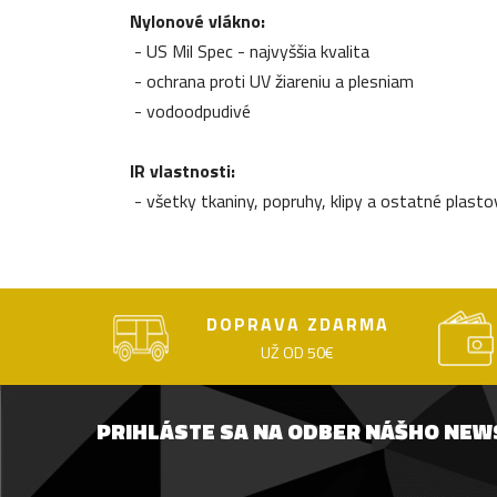
Nylonové vlákno:
- US Mil Spec - najvyššia kvalita
- ochrana proti UV žiareniu a plesniam
- vodoodpudivé
IR vlastnosti:
- všetky tkaniny, popruhy, klipy a ostatné plasto
DOPRAVA ZDARMA
UŽ OD 50€
PRIHLÁSTE SA NA ODBER NÁŠHO NE