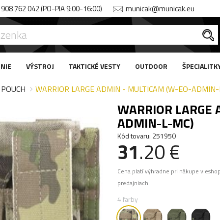
908 762 042 (PO-PIA 9:00-16:00)
municak@municak.eu
NIE
VÝSTROJ
TAKTICKÉ VESTY
OUTDOOR
ŠPECIALITK
 POUCH
WARRIOR LARGE ADMIN - MULTICAM (W-EO-ADMIN-
WARRIOR LARGE A
ADMIN-L-MC)
Kód tovaru: 251950
31
.20 €
Cena platí výhradne pri nákupe v esho
predajniach.
4 farby