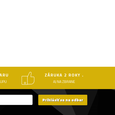
ARU
ZÁRUKA 2 ROKY .
KUPU
AJ NA ZBRANE
Prihlásiť sa na odber