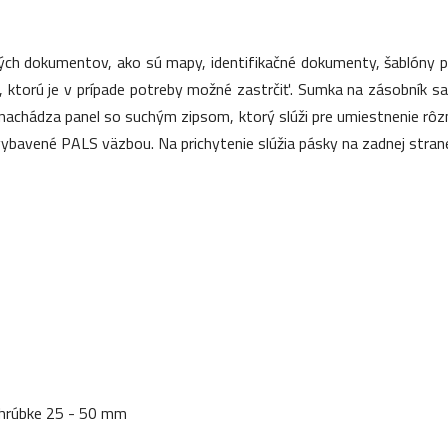
tých dokumentov, ako sú mapy, identifikačné dokumenty, šablóny p
 ktorú je v prípade potreby možné zastrčiť. Sumka na zásobník sa 
achádza panel so suchým zipsom, ktorý slúži pre umiestnenie rôzny
 vybavené PALS väzbou. Na prichytenie slúžia pásky na zadnej stra
 hrúbke 25 - 50 mm