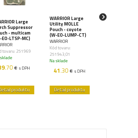
WARRIOR Large
WARRIOR Larg
RRIOR Large
Utility MOLLE
Torch Suppres
rch Suppressor
Pouch - coyote
Pouch - coyote
uch - multicam
(W-EO-LUMP-CT)
(W-EO-LTSP-CT
-EO-LTSP-MC)
WARRIOR
WARRIOR
RRIOR
Kód tovaru:
Kód tovaru:
d tovaru: 251969
251943,01
251969,01
 sklade
Na sklade
Na sklade
39
.70
€
s DPH
41
.30
39
.70
€
€
s DPH
s D
Detail produktu
Detail produktu
Detail produk