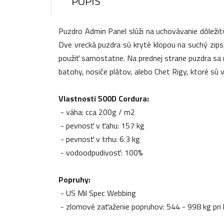
POPIS
Puzdro Admin Panel slúži na uchovávanie dôleži
Dve vrecká puzdra sú kryté klopou na suchý zips,
použiť samostatne. Na prednej strane puzdra sa n
batohy, nosiče plátov, alebo Chet Rigy, ktoré sú
Vlastnosti 500D Cordura:
- váha: cca 200g / m2
- pevnosť v ťahu: 157 kg
- pevnosť v trhu: 6.3 kg
- vodoodpudivosť: 100%
Popruhy:
- US Mil Spec Webbing
- zlomové zaťaženie popruhov: 544 - 998 kg pri