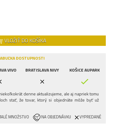
VLOŽIŤ DO KOŠÍKA
ABUĽKA DOSTUPNOSTI
AVA VIVO
BRATISLAVA NIVY
KOŠICE AUPARK
iekoľkokrát denne aktualizujeme, ale aj napriek tomu
och stať, že tovar, ktorý si objednáte môže byť už
ALÉ MNOŽSTVO
NA OBJEDNÁVKU
VYPREDANÉ