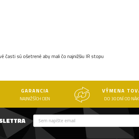
vé časti sú ošetrené aby mali čo najnižšiu IR stopu
GARANCIA
VÝMENA TOV
NAJNIŽŠÍCH CIEN
DO 30 DNÍ OD NÁ
WSLETTRA