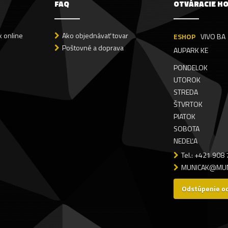
FAQ
OTVÁRACIE H
 online
Ako objednávať tovar
ESHOP
VIVO BA
Poštovné a doprava
AUPARK KE
PONDELOK
UTOROK
STREDA
ŠTVRTOK
PIATOK
SOBOTA
NEDEĽA
Tel.: +421 908
MUNICAK@MUN
Odstúpenie o