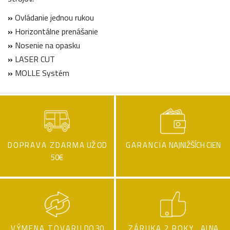
»
Ovládanie jednou rukou
»
Horizontálne prenášanie
»
Nosenie na opasku
»
LASER CUT
»
MOLLE Systém
DOPRAVA ZDARMA
UŽ OD
GARANCIA
NAJNIŽŠÍCH CIEN
50€
VÝMENA TOVARU
DO 30
ZÁRUKA 2 ROKY .
AJ NA