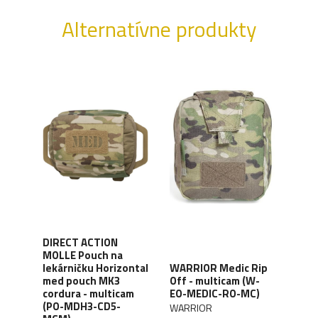
Alternatívne produkty
DIRECT ACTION
DIR
MOLLE Pouch na
MOL
lekárničku Horizontal
WARRIOR Medic Rip
leká
med pouch MK3
Off - multicam (W-
med
cordura - multicam
EO-MEDIC-RO-MC)
)
cord
(PO-MDH3-CD5-
WARRIOR
MDH