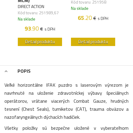
MCM)
Kód tovaru: 251958
DIRE
,37
DIRECT ACTION
Na sklade
Kód 
Kód tovaru: 251989,67
Na s
65
.20
€
s DPH
Na sklade
H
93
.90
€
s DPH
u
Detail produktu
Detail produktu
POPIS
Veľké horizontálne IFAK puzdro s laserovým výrezom je
navrhnuté na uloženie zdravotníckej výbavy špeciálnych
operátorov, vrátane viacerých Combat Gauze, hrudných
tesnení (Chest Seals), turniketov (CAT), trauma obväzov a
nazofaryngeálnych dýchacích hadičiek.
Všetky položky sú bezpečne uložené v vyberateľnom