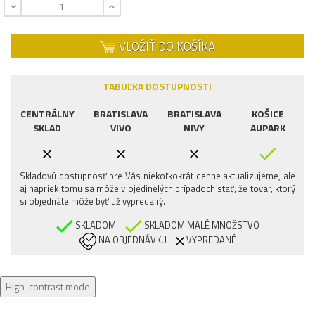
VLOŽIŤ DO KOŠÍKA
TABUĽKA DOSTUPNOSTI
CENTRÁLNY
BRATISLAVA
BRATISLAVA
KOŠICE
SKLAD
VIVO
NIVY
AUPARK
Skladovú dostupnosť pre Vás niekoľkokrát denne aktualizujeme, ale
aj napriek tomu sa môže v ojedinelých prípadoch stať, že tovar, ktorý
si objednáte môže byť už vypredaný.
SKLADOM
SKLADOM MALÉ MNOŽSTVO
NA OBJEDNÁVKU
VYPREDANÉ
High-contrast mode