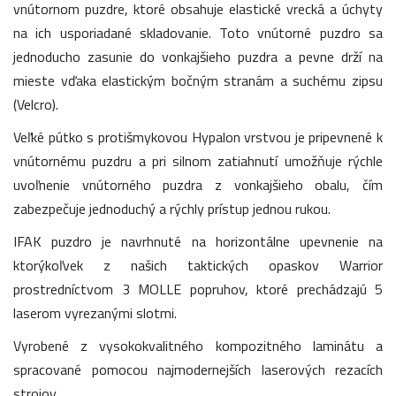
vnútornom puzdre, ktoré obsahuje elastické vrecká a úchyty
na ich usporiadané skladovanie. Toto vnútorné puzdro sa
jednoducho zasunie do vonkajšieho puzdra a pevne drží na
mieste vďaka elastickým bočným stranám a suchému zipsu
(Velcro).
Veľké pútko s protišmykovou Hypalon vrstvou je pripevnené k
vnútornému puzdru a pri silnom zatiahnutí umožňuje rýchle
uvoľnenie vnútorného puzdra z vonkajšieho obalu, čím
zabezpečuje jednoduchý a rýchly prístup jednou rukou.
IFAK puzdro je navrhnuté na horizontálne upevnenie na
ktorýkoľvek z našich taktických opaskov Warrior
prostredníctvom 3 MOLLE popruhov, ktoré prechádzajú 5
laserom vyrezanými slotmi.
Vyrobené z vysokokvalitného kompozitného laminátu a
spracované pomocou najmodernejších laserových rezacích
strojov.