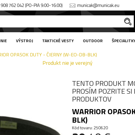
908 762 042 (PO-PIA 9:00-16:00)
municak@municak.eu
NIE
VÝSTROJ
TAKTICKÉ VESTY
OUTDOOR
ŠPECIALITK
IOR OPASOK DUTY - ČIERNY (W-EO-DB-BLK)
Produkt nie je verejný
TENTO PRODUKT M
PROSÍM POZRITE S
PRODUKTOV
WARRIOR OPASOK 
BLK)
Kód tovaru: 250620