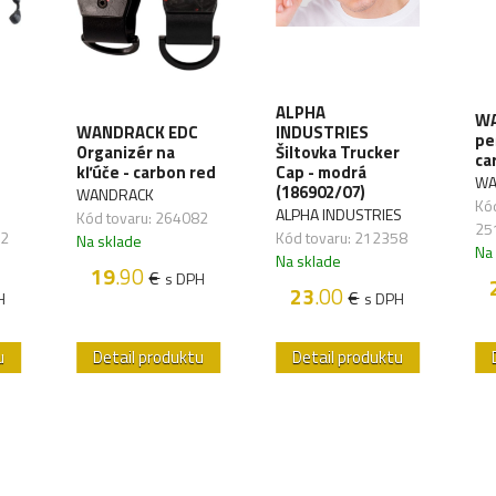
ALPHA
WA
WANDRACK EDC
INDUSTRIES
pe
Organizér na
Šiltovka Trucker
ca
kľúče - carbon red
Cap - modrá
WA
(186902/07)
WANDRACK
Kód
ALPHA INDUSTRIES
Kód tovaru: 264082
25
72
Kód tovaru: 212358
Na sklade
Na
Na sklade
19
.90
€
s DPH
23
.00
€
H
s DPH
u
Detail produktu
Detail produktu