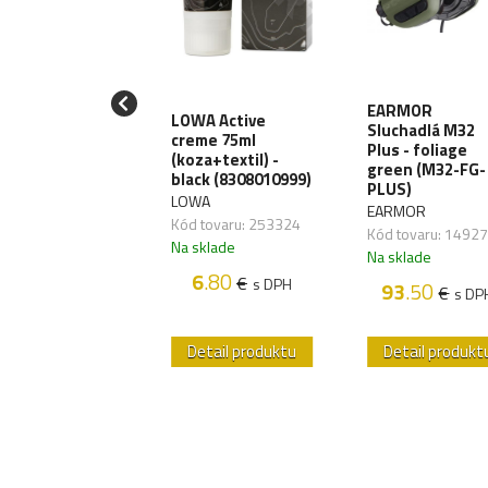
EARMOR
.T. Škrtidlo C-A-
LOWA Active
Sluchadlá M32
.generácia -
creme 75ml
Plus - foliage
rne
(koza+textil) -
green (M32-FG-
black (8308010999)
ATNÍ
PLUS)
LOWA
 tovaru:
EARMOR
Kód tovaru: 253324
607,01
Kód tovaru: 1492
Na sklade
sklade
Na sklade
6
.80
58
.45
€
€
s DPH
s DPH
93
.50
€
s DP
etail produktu
Detail produktu
Detail produkt