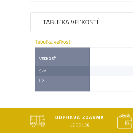
TABUĽKA VEĽKOSTÍ
Tabuľka veľkostí
VEĽKOSŤ
S-M
L-XL
DOPRAVA ZDARMA
UŽ OD 50€