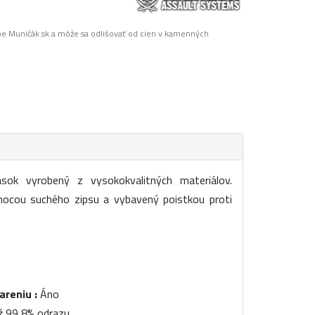
pe Muničák.sk a môže sa odlišovať od cien v kamenných
asok vyrobený z vysokokvalitných materiálov.
mocou suchého zipsu a vybavený poistkou proti
areniu :
Áno
ž 99,8% odrazu