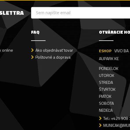
WSLETTRA
FAQ
OTVÁRACIE H
 online
Ako objednávať tovar
ESHOP
VIVO BA
Poštovné a doprava
AUPARK KE
PONDELOK
UTOROK
STREDA
ŠTVRTOK
PIATOK
SOBOTA
NEDEĽA
Tel.: +421 908
MUNICAK@MUN