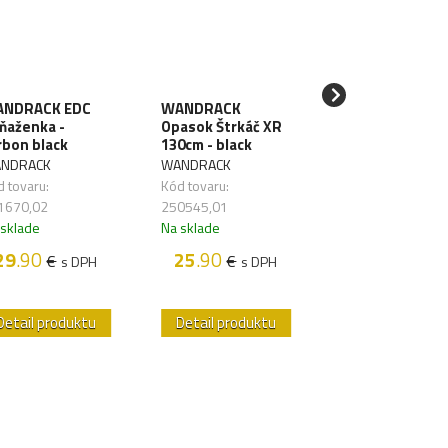
NDRACK EDC
WANDRACK
SAWYER Filter 
ňaženka -
Opasok Štrkáč XR
vodu Mini Blue
rbon black
130cm - black
SAWYER
NDRACK
WANDRACK
Kód tovaru:
 tovaru:
Kód tovaru:
261626,01
1670,02
250545,01
Na sklade
 sklade
Na sklade
48
.50
€
s D
29
.90
25
.90
€
€
s DPH
s DPH
Detail produktu
Detail produktu
Detail produk