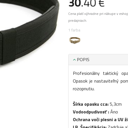
30
.40 €
Cena platí výhradne pri nákupe v esho
predajniach.
1 farba
POPIS
Profesionálny taktický op
Opasok je nastaviteľný po
rozopnutiu.
Šírka opasku cca:
5,3cm
Vodoodpudivosť :
Áno
Ochrana voči plesni a UV ži
I.R. Špecifikácia:
Zadržuje a