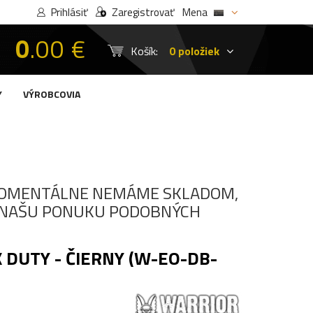
Prihlásiť
Zaregistrovať
Mena
0
.00 €
Košík:
0 položiek
Y
VÝROBCOVIA
OMENTÁLNE NEMÁME SKLADOM,
I NAŠU PONUKU PODOBNÝCH
DUTY - ČIERNY (W-EO-DB-