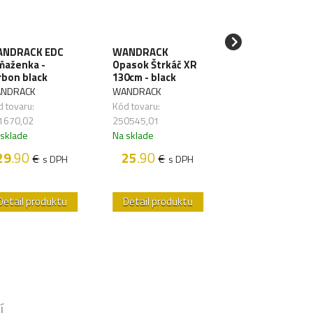
NDRACK EDC
WANDRACK
SAWYER Filter 
ňaženka -
Opasok Štrkáč XR
vodu Mini Blue
rbon black
130cm - black
SAWYER
NDRACK
WANDRACK
Kód tovaru:
 tovaru:
Kód tovaru:
261626,01
1670,02
250545,01
Na sklade
 sklade
Na sklade
48
.50
€
s D
29
.90
25
.90
€
€
s DPH
s DPH
Detail produktu
Detail produktu
Detail produk
Í