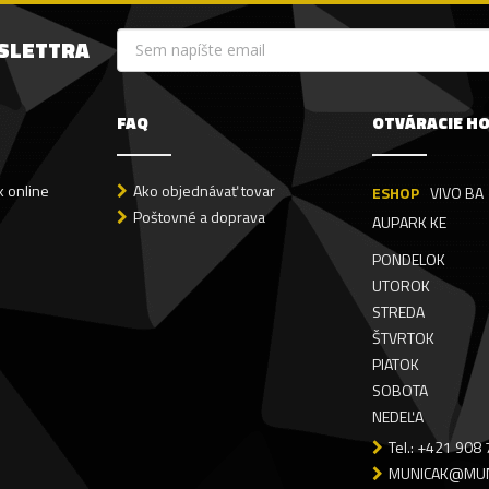
WSLETTRA
FAQ
OTVÁRACIE H
 online
Ako objednávať tovar
ESHOP
VIVO BA
Poštovné a doprava
AUPARK KE
PONDELOK
UTOROK
STREDA
ŠTVRTOK
PIATOK
SOBOTA
NEDEĽA
Tel.: +421 908
MUNICAK@MUN