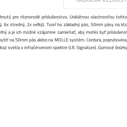
vrhnutý pre rôznorodé príslušenstvo. Unikátnou vlastnosťou toht
ý, 6x stredný, 2x veľký). Tvorí ho základný pás, 50mm pásy na k
teľný a je ich možné vzájomne zamieňať, aby mohlo byť príslušen
ichytiť na 50mm pás alebo na MOLLE systém. Cordura, popruhovina, 
raz svetla v infračervenom spektre (I.R. Signature). Gumové šnúrky