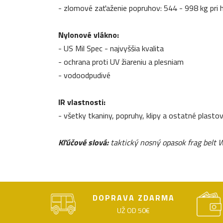
- zlomové zaťaženie popruhov: 544 - 998 kg pri
Nylonové vlákno:
- US Mil Spec - najvyššia kvalita
- ochrana proti UV žiareniu a plesniam
- vodoodpudivé
IR vlastnosti:
- všetky tkaniny, popruhy, klipy a ostatné plastov
Kľúčové slová:
taktický nosný opasok frag belt 
DOPRAVA ZDARMA
UŽ OD 50€