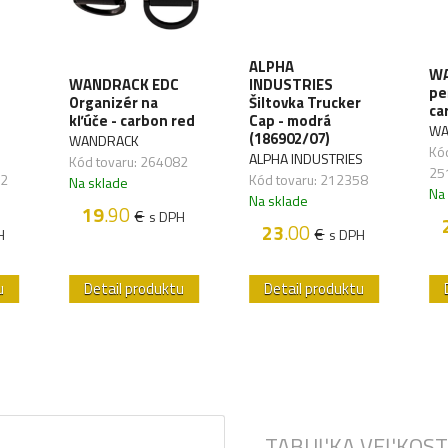
ALPHA
WA
WANDRACK EDC
INDUSTRIES
pe
Organizér na
Šiltovka Trucker
ca
kľúče - carbon red
Cap - modrá
WA
(186902/07)
WANDRACK
Kód
ALPHA INDUSTRIES
Kód tovaru: 264082
25
72
Kód tovaru: 212358
Na sklade
Na
Na sklade
19
.90
€
s DPH
23
.00
€
H
s DPH
u
Detail produktu
Detail produktu
TABUĽKA VEĽKOST