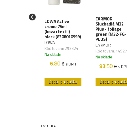
EARMOR
.T. Škrtidlo C-A-
LOWA Active
Sluchadlá M32
.generácia -
creme 75ml
Plus - foliage
rne
(koza+textil) -
green (M32-FG-
black (8308010999)
ATNÍ
PLUS)
LOWA
 tovaru:
EARMOR
Kód tovaru: 253324
607,01
Kód tovaru: 1492
Na sklade
sklade
Na sklade
6
.80
58
.45
€
€
s DPH
s DPH
93
.50
€
s DP
etail produktu
Detail produktu
Detail produkt
POPIS