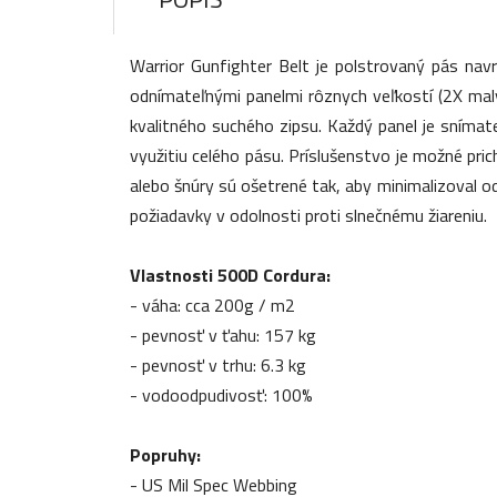
Warrior Gunfighter Belt je polstrovaný pás na
odnímateľnými panelmi rôznych veľkostí (2X mal
kvalitného suchého zipsu. Každý panel je sníma
využitiu celého pásu. Príslušenstvo je možné pr
alebo šnúry sú ošetrené tak, aby minimalizoval od
požiadavky v odolnosti proti slnečnému žiareniu.
Vlastnosti 500D Cordura:
- váha: cca 200g / m2
- pevnosť v ťahu: 157 kg
- pevnosť v trhu: 6.3 kg
- vodoodpudivosť: 100%
Popruhy:
- US Mil Spec Webbing