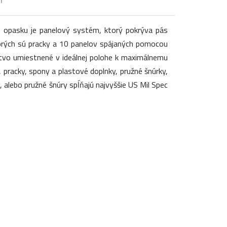
o opasku je panelový systém, ktorý pokrýva pás
torých sú pracky a 10 panelov spájaných pomocou
stvo umiestnené v ideálnej polohe k maximálnemu
pracky, spony a plastové doplnky, pružné šnúrky,
, alebo pružné šnúry spĺňajú najvyššie US Mil Spec