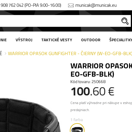
908 762 042 (PO-PIA 9:00-16:00)
municak@municak.eu
NIE
VÝSTROJ
TAKTICKÉ VESTY
OUTDOOR
ŠPECIALITK
É
WARRIOR OPASOK GUNFIGHTER - ČIERNY (W-EO-GFB-BLK
WARRIOR OPASOK 
EO-GFB-BLK)
Kód tovaru: 250668
100
.60 €
Cena platí výhradne pri nákupe v esho
predajniach.
1 farba