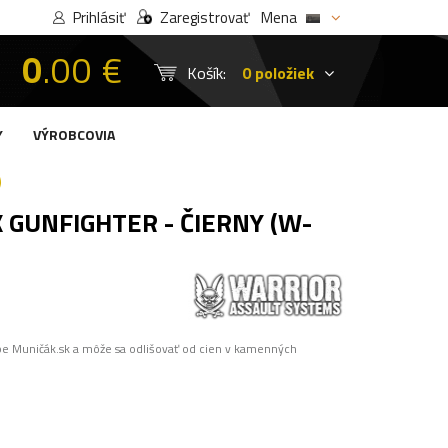
Prihlásiť
Zaregistrovať
Mena
0
.00 €
Košík:
0 položiek
Y
VÝROBCOVIA
)
GUNFIGHTER - ČIERNY (W-
pe Muničák.sk a môže sa odlišovať od cien v kamenných