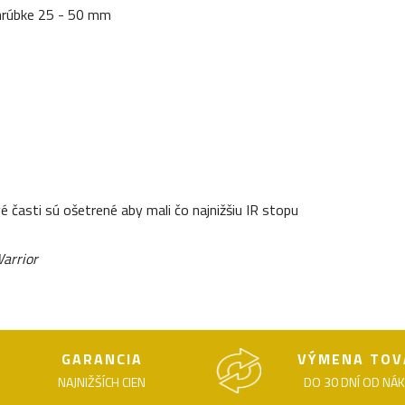
 hrúbke 25 - 50 mm
é časti sú ošetrené aby mali čo najnižšiu IR stopu
Warrior
GARANCIA
VÝMENA TOV
NAJNIŽŠÍCH CIEN
DO 30 DNÍ OD NÁ