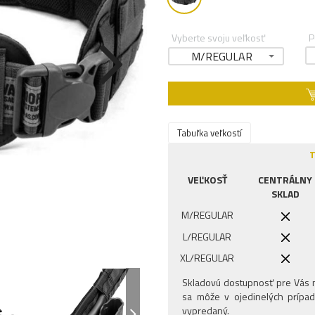
Vyberte svoju veľkosť
P
M/REGULAR
Tabuľka veľkostí
T
VEĽKOSŤ
CENTRÁLNY
SKLAD
M/REGULAR
L/REGULAR
XL/REGULAR
Skladovú dostupnosť pre Vás n
sa môže v ojedinelých prípad
vypredaný.