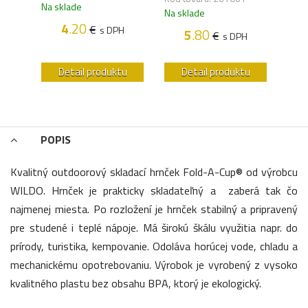
Na sklade
Na sklade
Na s
4
.20
€
s DPH
5
.80
€
H
s DPH
u
Detail produktu
Detail produktu
POPIS
Kvalitný outdoorový skladací hrnček Fold-A-Cup® od výrobcu
WILDO. Hrnček je prakticky skladateľný a zaberá tak čo
najmenej miesta. Po rozložení je hrnček stabilný a pripravený
pre studené i teplé nápoje. Má širokú škálu využitia napr. do
prírody, turistika, kempovanie. Odoláva horúcej vode, chladu a
mechanickému opotrebovaniu. Výrobok je vyrobený z vysoko
kvalitného plastu bez obsahu BPA, ktorý je ekologický.