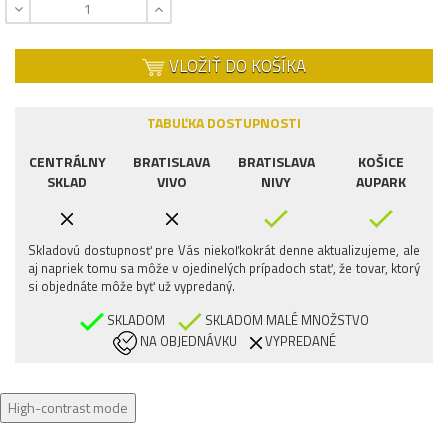
VLOŽIŤ DO KOŠÍKA
TABUĽKA DOSTUPNOSTI
CENTRÁLNY
BRATISLAVA
BRATISLAVA
KOŠICE
SKLAD
VIVO
NIVY
AUPARK
Skladovú dostupnosť pre Vás niekoľkokrát denne aktualizujeme, ale
aj napriek tomu sa môže v ojedinelých prípadoch stať, že tovar, ktorý
si objednáte môže byť už vypredaný.
SKLADOM
SKLADOM MALÉ MNOŽSTVO
NA OBJEDNÁVKU
VYPREDANÉ
High-contrast mode