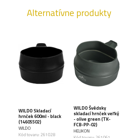
Alternatívne produkty
WILDO Švédsky
WIL
WILDO Skladací
skladací hrnček veľký
skla
hrnček 600ml - black
-
- olive green (TK-
oliv
(14605502)
-19)
FCB-PP-02)
PP-0
WILDO
HELIKON
HELI
Kód tovaru: 261028
Kód tovaru: 261061
Kód 