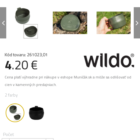
Kód tovaru: 261023,01
4
.20 €
Cena platí výhradne pri nákupe v eshope Muničák.sk a môže sa odlišovať od
cien v kamenných predajniach.
2 farby
Počet