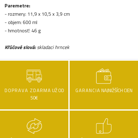
Paremetre:
- rozmery: 11,9 x 10,5 x 3,9 cm
- objem: 600 ml
- hmotnosť: 46 g
Kľúčové slová:
skladaci hrncek
DOPRAVA ZDARMA
UŽ OD
GARANCIA
NAJNIŽŠÍCH CIEN
50€