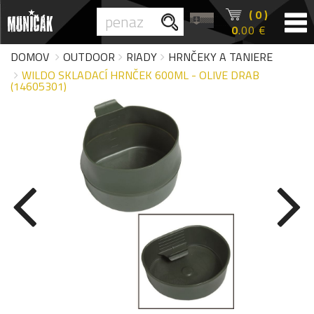
( 0 )
0
.00 €
DOMOV
OUTDOOR
RIADY
HRNČEKY A TANIERE
WILDO SKLADACÍ HRNČEK 600ML - OLIVE DRAB
(14605301)