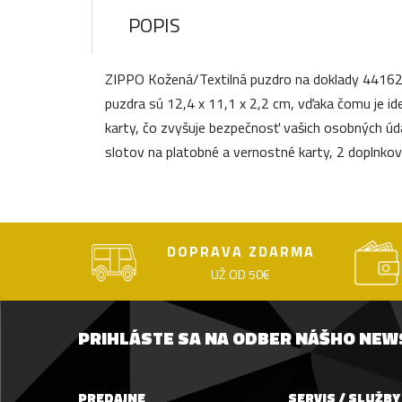
POPIS
ZIPPO Kožená/Textilná puzdro na doklady 44162 
puzdra sú 12,4 x 11,1 x 2,2 cm, vďaka čomu je i
karty, čo zvyšuje bezpečnosť vašich osobných úda
slotov na platobné a vernostné karty, 2 doplnkov
DOPRAVA ZDARMA
UŽ OD 50€
PRIHLÁSTE SA NA ODBER NÁŠHO NE
PREDAJNE
SERVIS / SLUŽBY