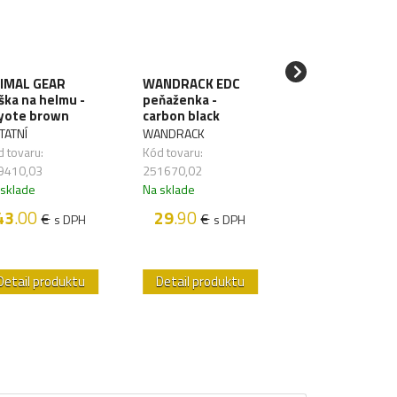
IMAL GEAR
WANDRACK EDC
WANDRACK ED
ška na helmu -
peňaženka -
peňaženka -
yote brown
carbon black
carbon red
TATNÍ
WANDRACK
WANDRACK
 tovaru:
Kód tovaru:
Kód tovaru: 2516
9410,03
251670,02
Na sklade
 sklade
Na sklade
29
.90
€
s D
43
.00
29
.90
€
€
s DPH
s DPH
Detail produktu
Detail produktu
Detail produk