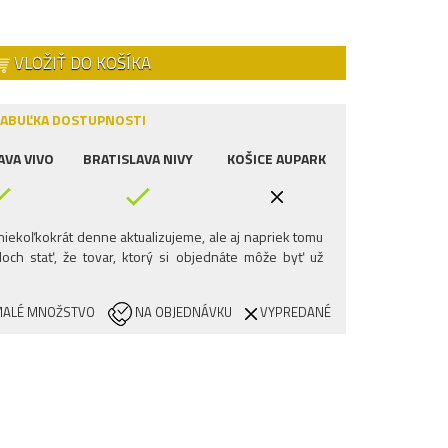
VLOŽIŤ DO KOŠÍKA
ABUĽKA DOSTUPNOSTI
AVA VIVO
BRATISLAVA NIVY
KOŠICE AUPARK
iekoľkokrát denne aktualizujeme, ale aj napriek tomu
och stať, že tovar, ktorý si objednáte môže byť už
ALÉ MNOŽSTVO
NA OBJEDNÁVKU
VYPREDANÉ