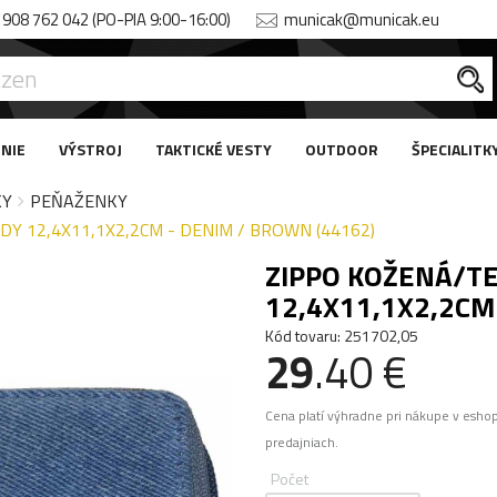
908 762 042 (PO-PIA 9:00-16:00)
municak@municak.eu
NIE
VÝSTROJ
TAKTICKÉ VESTY
OUTDOOR
ŠPECIALITK
KY
PEŇAŽENKY
 12,4X11,1X2,2CM - DENIM / BROWN (44162)
ZIPPO KOŽENÁ/T
12,4X11,1X2,2CM
Kód tovaru: 251702,05
29
.40 €
Cena platí výhradne pri nákupe v esho
predajniach.
Počet