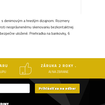
lu, s denimovým a hnedým dizajnom. Rozmery
u proti neoprávnenému skenovaniu bezkontaktnej
 bezpečne uložené. Priehradka na bankovky, 6
ARU
ZÁRUKA 2 ROKY .
KUPU
AJ NA ZBRANE
Prihlásiť sa na odber
ODINY