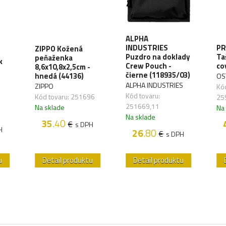
ALPHA
INDUSTRIES
PR
ZIPPO Kožená
Puzdro na doklady
Ta
peňaženka
k
Crew Pouch -
co
8,6x10,8x2,5cm -
čierne (118935/03)
hnedá (44136)
OS
ALPHA INDUSTRIES
ZIPPO
Kód
Kód tovaru:
Kód tovaru: 251696
25
251669,11
Na sklade
Na
Na sklade
35
.40
€
s DPH
H
26
.80
€
s DPH
u
Detail produktu
Detail produktu