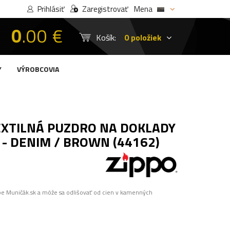
Prihlásiť
Zaregistrovať
Mena
0
.00 €
Košík:
0 položiek
Y
VÝROBCOVIA
EXTILNÁ PUZDRO NA DOKLADY
 - DENIM / BROWN (44162)
pe Muničák.sk a môže sa odlišovať od cien v kamenných