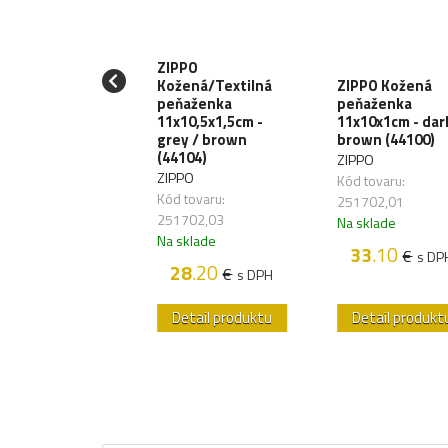
ZIPPO
Kožená/Textilná
ZIPPO Kožená
peňaženka
peňaženka
LTEC Batoh
11x10,5x1,5cm -
11x10x1cm - dar
ault 20L - black
grey / brown
brown (44100)
002002)
(44104)
ZIPPO
TEC
ZIPPO
Kód tovaru:
 tovaru: 259164
Kód tovaru:
251702,01
sklade
251702,03
Na sklade
39
.20
€
s DPH
Na sklade
33
.10
€
s DP
28
.20
€
s DPH
etail produktu
Detail produktu
Detail produkt