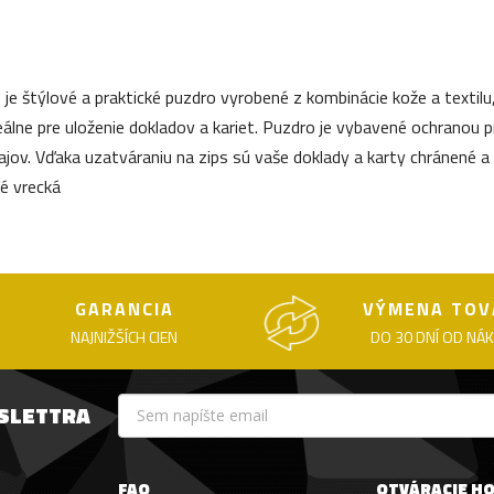
je štýlové a praktické puzdro vyrobené z kombinácie kože a texti
deálne pre uloženie dokladov a kariet. Puzdro je vybavené ochrano
jov. Vďaka uzatváraniu na zips sú vaše doklady a karty chránené a
é vrecká
GARANCIA
VÝMENA TOV
NAJNIŽŠÍCH CIEN
DO 30 DNÍ OD NÁ
WSLETTRA
FAQ
OTVÁRACIE H