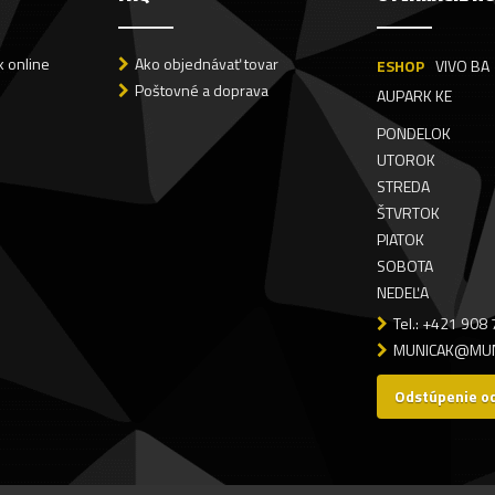
 online
Ako objednávať tovar
ESHOP
VIVO BA
Poštovné a doprava
AUPARK KE
PONDELOK
UTOROK
STREDA
ŠTVRTOK
PIATOK
SOBOTA
NEDEĽA
Tel.: +421 908
MUNICAK@MUN
Odstúpenie o