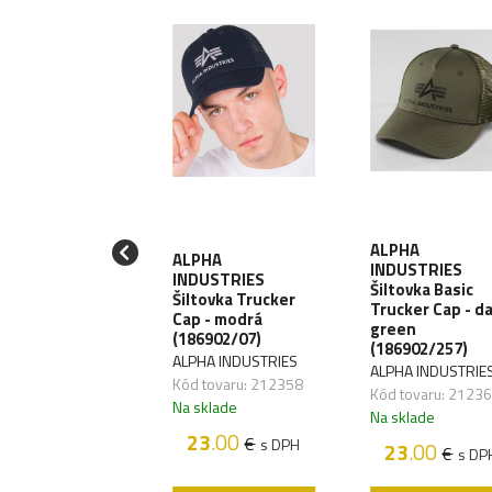
IKON Baseball
ALPHA
ALPHA
tovka Desert
INDUSTRIES
INDUSTRIES
fresh Trucker
Šiltovka Basic
Šiltovka Trucker
 - 6 color
Trucker Cap - d
Cap - modrá
sert (CZ-TDR-
green
(186902/07)
-6C)
(186902/257)
ALPHA INDUSTRIES
IKON
ALPHA INDUSTRIE
Kód tovaru: 212358
 tovaru: 212864
Kód tovaru: 2123
Na sklade
sklade
Na sklade
23
.00
€
s DPH
20
.90
23
.00
€
€
s DPH
s DP