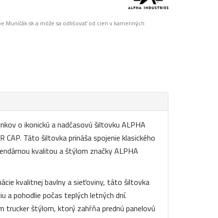
pe Muničák.sk a môže sa odlišovať od cien v kamenných
lnkov o ikonickú a nadčasovú šiltovku ALPHA
AP. Táto šiltovka prináša spojenie klasického
legendárnou kvalitou a štýlom značky ALPHA
cie kvalitnej bavlny a sieťoviny, táto šiltovka
iu a pohodlie počas teplých letných dní.
kým trucker štýlom, ktorý zahŕňa prednú panelovú