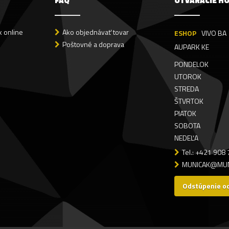
FAQ
OTVÁRACIE H
 online
Ako objednávať tovar
ESHOP
VIVO BA
Poštovné a doprava
AUPARK KE
PONDELOK
UTOROK
STREDA
ŠTVRTOK
PIATOK
SOBOTA
NEDEĽA
Tel.: +421 908
MUNICAK@MUN
Odstúpenie o