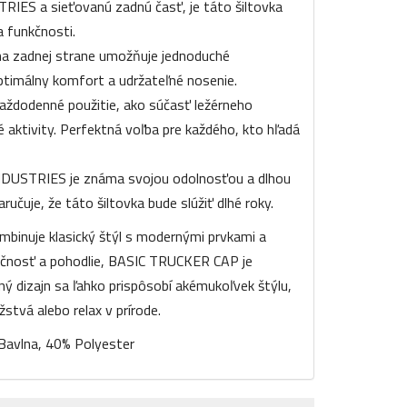
IES a sieťovanú zadnú časť, je táto šiltovka
 funkčnosti.
na zadnej strane umožňuje jednoduché
ptimálny komfort a udržateľné nosenie.
každodenné použitie, ako súčasť ležérneho
 aktivity. Perfektná voľba pre každého, kto hľadá
DUSTRIES je známa svojou odolnosťou a dlhou
učuje, že táto šiltovka bude slúžiť dlhé roky.
ombinuje klasický štýl s modernými prvkami a
čnosť a pohodlie, BASIC TRUCKER CAP je
nný dizajn sa ľahko prispôsobí akémukoľvek štýlu,
stvá alebo relax v prírode.
avlna, 40% Polyester