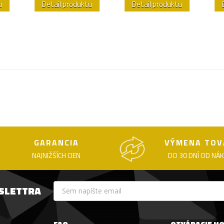
u
Detail produktu
Detail produktu
GARANCIA
VÝMENA TOV
NAJNIŽŠÍCH CIEN
DO 30 DNÍ OD NÁ
WSLETTRA