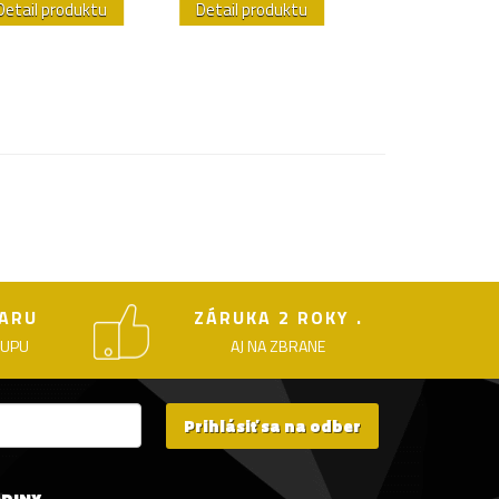
Detail produktu
Detail produktu
Detail produk
ARU
ZÁRUKA 2 ROKY .
KUPU
AJ NA ZBRANE
Prihlásiť sa na odber