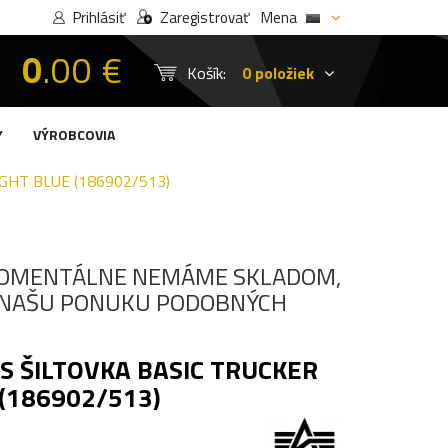
Prihlásiť
Zaregistrovať
Mena
0
.00 €
Košík:
0 položiek
Y
VÝROBCOVIA
GHT BLUE (186902/513)
OMENTÁLNE NEMÁME SKLADOM,
I NAŠU PONUKU PODOBNÝCH
S ŠILTOVKA BASIC TRUCKER
 (186902/513)