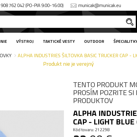
908 762 042 (PO-PIA 9:00-16:00)
municak@municak.eu
NIE
VÝSTROJ
TAKTICKÉ VESTY
OUTDOOR
ŠPECIALITK
TOVKY
ALPHA INDUSTRIES ŠILTOVKA BASIC TRUCKER CAP - LI
Produkt nie je verejný
TENTO PRODUKT M
PROSÍM POZRITE S
PRODUKTOV
ALPHA INDUSTRIE
CAP - LIGHT BLUE
Kód tovaru: 212298