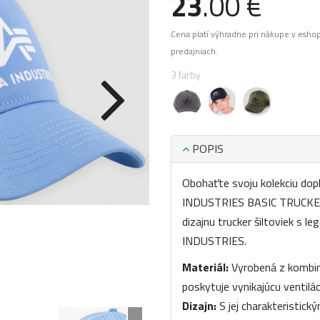
23
.00 €
Cena platí výhradne pri nákupe v esho
predajniach.
3 farby
POPIS
Obohaťte svoju kolekciu dop
INDUSTRIES BASIC TRUCKER C
dizajnu trucker šiltoviek s 
INDUSTRIES.
Materiál:
Vyrobená z kombiná
poskytuje vynikajúcu ventilác
Dizajn:
S jej charakteristic