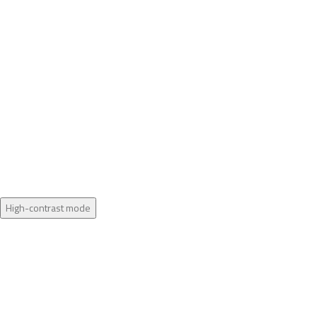
High-contrast mode
Novinka