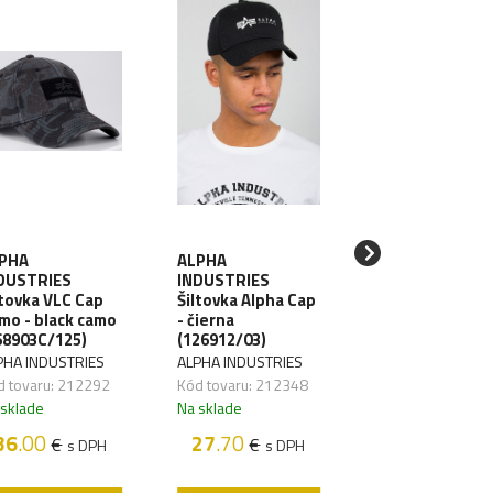
PHA
ALPHA
ALPHA
DUSTRIES
INDUSTRIES
INDUSTRIES
ltovka VLC Cap
Šiltovka Alpha Cap
Šiltovka Alpha 
mo - black camo
- čierna
- tmavo zelená
68903C/125)
(126912/03)
(126912/257)
PHA INDUSTRIES
ALPHA INDUSTRIES
ALPHA INDUSTRIE
d tovaru: 212292
Kód tovaru: 212348
Kód tovaru: 2123
 sklade
Na sklade
Na sklade
36
.00
27
.70
27
.70
€
€
€
s DPH
s DPH
s D