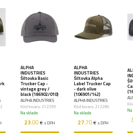
ALPHA
ALPHA
AL
INDUSTRIES
INDUSTRIES
IN
Šiltovka Basic
Šiltovka Alpha
Ši
ark
Trucker Cap -
Label Trucker Cap
Ca
vintage grey /
- dark olive
(1
black (186902/010)
(106901/142)
AL
S
ALPHA INDUSTRIES
ALPHA INDUSTRIES
Kó
62
Kód tovaru: 212299
Kód tovaru: 212285
Na
Na sklade
Na sklade
23
.00
27
.70
€
€
H
s DPH
s DPH