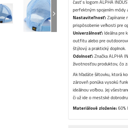
časť s logom ALPHA INDUSTR
perfektným spojením módy a
Nastaviteľnosť:
Zapínanie 
prispôsobenie veľkosti pre o
Univerzálnosť:
Ideálna pre 
outfitu alebo pre outdoorové
štýlový a praktický doplnok.
Odolnosť:
Značka ALPHA IN
životnosťou produktov, čo zar
Ak hľadáte šiltovku, ktorá k
zároveň ponúka vysokú funk
ideálnou voľbou. Jej všestra
či už ide o mestské dobrodruž
Materiálové zloženie:
60% B