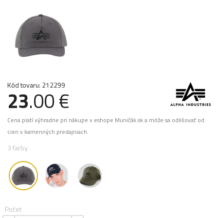
Kód tovaru: 212299
23
.00 €
Cena platí výhradne pri nákupe v eshope Muničák.sk a môže sa odlišovať od
cien v kamenných predajniach.
3 farby
Počet