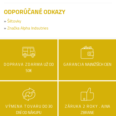
ODPORÚČANÉ ODKAZY
»
Šiltovky
»
Značka Alpha Indsutries
DOPRAVA ZDARMA
UŽ OD
GARANCIA
NAJNIŽŠÍCH CIEN
50€
VÝMENA TOVARU
DO 30
ZÁRUKA 2 ROKY .
AJ NA
DNÍ OD NÁKUPU
ZBRANE