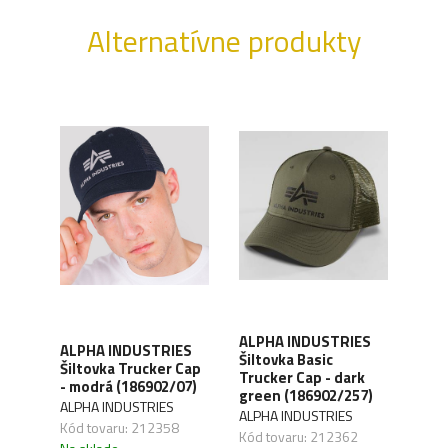
Alternatívne produkty
ES
ALPHA INDUSTRIES
ALP
ALPHA INDUSTRIES
bel -
Šiltovka Basic
Šilt
Šiltovka Trucker Cap
e
Trucker Cap - dark
vint
- modrá (186902/07)
green (186902/257)
(168
ALPHA INDUSTRIES
ALPHA INDUSTRIES
ALPH
Kód tovaru: 212358
Kód tovaru: 212362
Kód 