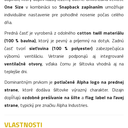
One Size
v kombinácii so
Snapback zapínaním
umožňuje
individuálne nastavenie pre pohodlné nosenie počas celého
dňa.
Predná časť je vyrobená z odolného
cotton twill materiálu
(100 % bavlna)
, ktorý je pevný a príjemný na dotyk. Zadnú
časť tvorí
sieťovina (100 % polyester)
zabezpečujúca
výbornú ventiláciu. Vetranie podporujú aj integrované
ventilačné otvory
, vďaka čomu je šiltovka vhodná aj na
teplejšie dni.
Dominantným prvkom je
potlačené Alpha logo na prednej
strane
, ktoré dodáva šiltovke výrazný charakter. Dizajn
dopĺňajú
ozdobné prešívanie na šilte
a
flag label na ľavej
strane
, typický pre značku Alpha Industries.
VLASTNOSTI