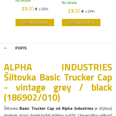
Na sklade
Na sklade
Na s
23
.00
€
s DPH
23
.00
€
H
s DPH
u
Detail produktu
Detail produktu
POPIS
ALPHA INDUSTRIES
Šiltovka Basic Trucker Cap
- vintage grey / black
(186902/010)
Šiltovka
Basic Trucker Cap od Alpha Industries
je štýlový
doplnok, ktorý doplní každý ležérny outfit. Univerzálna veľkosť