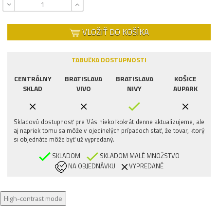
VLOŽIŤ DO KOŠÍKA
TABUĽKA DOSTUPNOSTI
CENTRÁLNY
BRATISLAVA
BRATISLAVA
KOŠICE
SKLAD
VIVO
NIVY
AUPARK
Skladovú dostupnosť pre Vás niekoľkokrát denne aktualizujeme, ale
aj napriek tomu sa môže v ojedinelých prípadoch stať, že tovar, ktorý
si objednáte môže byť už vypredaný.
SKLADOM
SKLADOM MALÉ MNOŽSTVO
NA OBJEDNÁVKU
VYPREDANÉ
High-contrast mode