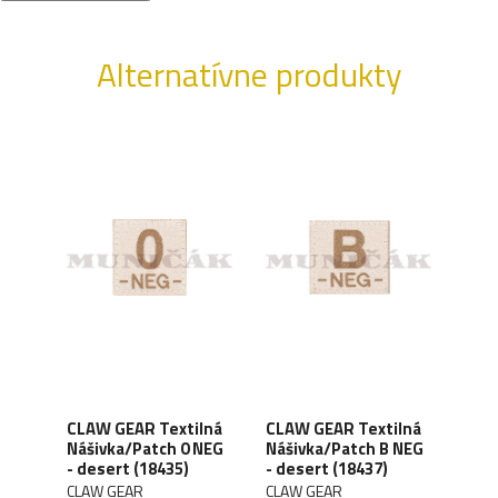
Alternatívne produkty
CLAW GEAR Textilná
CLAW GEAR Textilná
CLA
KM
Nášivka/Patch 0 NEG
Nášivka/Patch B NEG
Náši
 -
- desert (18435)
- desert (18437)
- RA
CLAW GEAR
CLAW GEAR
CLA