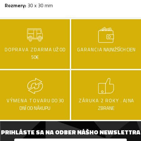
Rozmery:
30 x 30 mm
DOPRAVA ZDARMA
UŽ OD
GARANCIA
NAJNIŽŠÍCH CIEN
50€
VÝMENA TOVARU
DO 30
ZÁRUKA 2 ROKY .
AJ NA
DNÍ OD NÁKUPU
ZBRANE
PRIHLÁSTE SA NA ODBER NÁŠHO NEWSLETTRA