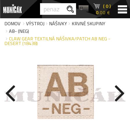
( 0 )
0
.00 €
DOMOV
VÝSTROJ
NÁŠIVKY
KRVNÉ SKUPINY
AB- (NEG)
CLAW GEAR TEXTILNÁ NÁŠIVKA/PATCH AB NEG -
DESERT (18438)