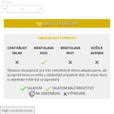
Počet
VLOŽIŤ DO KOŠÍKA
TABUĽKA DOSTUPNOSTI
CENTRÁLNY
BRATISLAVA
BRATISLAVA
KOŠICE
SKLAD
VIVO
NIVY
AUPARK
Skladovú dostupnosť pre Vás niekoľkokrát denne aktualizujeme, ale
aj napriek tomu sa môže v ojedinelých prípadoch stať, že tovar, ktorý
si objednáte môže byť už vypredaný.
SKLADOM
SKLADOM MALÉ MNOŽSTVO
NA OBJEDNÁVKU
VYPREDANÉ
High-contrast mode