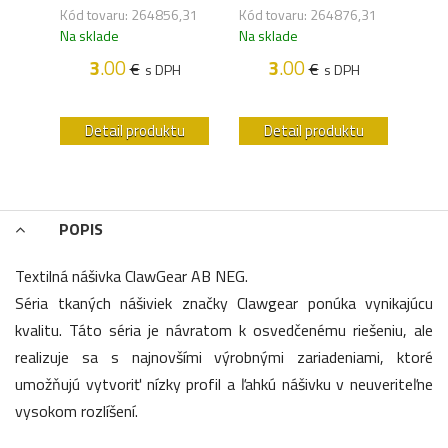
Kód tovaru: 264856,31
Kód tovaru: 264876,31
Kód 
,41
Na sklade
Na sklade
Na s
3
.00
3
.00
€
€
s DPH
s DPH
H
u
Detail produktu
Detail produktu
POPIS
Textilná nášivka ClawGear AB NEG.
Séria tkaných nášiviek značky Clawgear ponúka vynikajúcu
kvalitu. Táto séria je návratom k osvedčenému riešeniu, ale
realizuje sa s najnovšími výrobnými zariadeniami, ktoré
umožňujú vytvoriť nízky profil a ľahkú nášivku v neuveriteľne
vysokom rozlíšení.