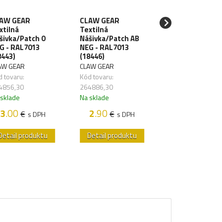
AW GEAR
CLAW GEAR
CLAW GEAR
xtilná
Textilná
Textilná
šivka/Patch 0
Nášivka/Patch AB
Nášivka/Patch 
G - RAL7013
NEG - RAL7013
POS - desert
8443)
(18446)
(18431)
AW GEAR
CLAW GEAR
CLAW GEAR
 tovaru:
Kód tovaru:
Kód tovaru:
4856,30
264886,30
264856,33
 sklade
Na sklade
Na sklade
3
.00
2
.90
3
.00
€
€
€
s DPH
s DPH
s DP
Detail produktu
Detail produktu
Detail produk