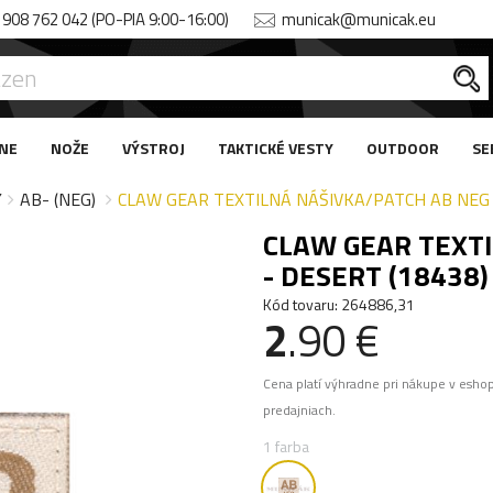
908 762 042 (PO-PIA 9:00-16:00)
municak@municak.eu
NE
NOŽE
VÝSTROJ
TAKTICKÉ VESTY
OUTDOOR
SE
Y
AB- (NEG)
CLAW GEAR TEXTILNÁ NÁŠIVKA/PATCH AB NEG 
CLAW GEAR TEXTI
- DESERT (18438)
Kód tovaru: 264886,31
2
.90 €
Cena platí výhradne pri nákupe v esho
predajniach.
1 farba