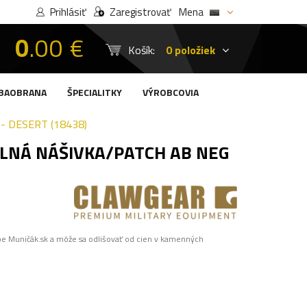
Prihlásiť
Zaregistrovať
Mena
0
.00 €
Košík:
0 položiek
BAOBRANA
ŠPECIALITKY
VÝROBCOVIA
- DESERT (18438)
LNÁ NÁŠIVKA/PATCH AB NEG
pe Muničák.sk a môže sa odlišovať od cien v kamenných