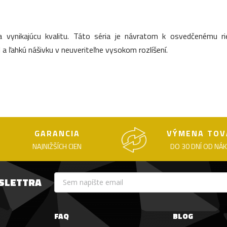
 vynikajúcu kvalitu. Táto séria je návratom k osvedčenému rie
 a ľahkú nášivku v neuveriteľne vysokom rozlíšení.
GARANCIA
VÝMENA TOV
NAJNIŽŠÍCH CIEN
DO 30 DNÍ OD NÁ
WSLETTRA
FAQ
BLOG