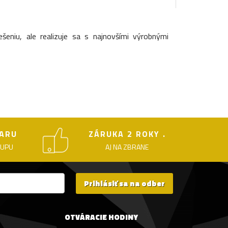
šeniu, ale realizuje sa s najnovšími výrobnými
ARU
ZÁRUKA 2 ROKY .
KUPU
AJ NA ZBRANE
Prihlásiť sa na odber
OTVÁRACIE HODINY