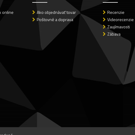
 online
Ako objednávať tovar
Recenzie
Poštovné a doprava
Videorecenzie
Zaujímavosti
Zábava