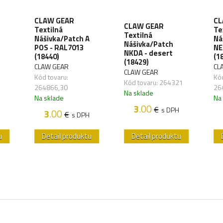
CLAW GEAR
CL
CLAW GEAR
Textilná
Te
Textilná
Nášivka/Patch A
Ná
Nášivka/Patch
POS - RAL7013
NE
NKDA - desert
(18440)
(1
(18429)
CLAW GEAR
CL
CLAW GEAR
Kód tovaru:
Kód
Kód tovaru: 264321
264866,30
26
Na sklade
Na sklade
Na
3
.00
€
s DPH
3
.00
€
s DPH
u
Detail produktu
Detail produktu