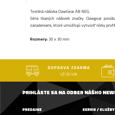
Textilná nášivka ClawGear AB NEG.
Séria tkaných nášiviek značky Clawgear ponúka
zariadeniami, ktoré umožňujú vytvoriť nízky profil
Rozmery:
30 x 30 mm
DOPRAVA ZDARMA
UŽ OD 50€
PRIHLÁSTE SA NA ODBER NÁŠHO NE
PREDAJNE
SERVIS / SLUŽBY