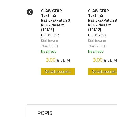
AC Textilná
CLAW GEAR
CLAW GEAR
ivka/Patch
Textilná
Textilná
 7,62x39 Laser
Nášivka/Patch 0
Nášivka/Patch B
 - black
NEG - desert
NEG - desert
110211)
(18435)
(18437)
AC
CLAW GEAR
CLAW GEAR
 tovaru:
Kód tovaru:
Kód tovaru:
336,41
264856,31
264876,31
sklade
Na sklade
Na sklade
3
.20
3
.00
3
.00
€
€
€
s DPH
s DPH
s DPH
etail produktu
Detail produktu
Detail produkt
POPIS