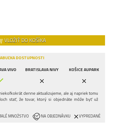
VLOŽIŤ DO KOŠÍKA
ABUĽKA DOSTUPNOSTI
AVA VIVO
BRATISLAVA NIVY
KOŠICE AUPARK
iekoľkokrát denne aktualizujeme, ale aj napriek tomu
och stať, že tovar, ktorý si objednáte môže byť už
ALÉ MNOŽSTVO
NA OBJEDNÁVKU
VYPREDANÉ