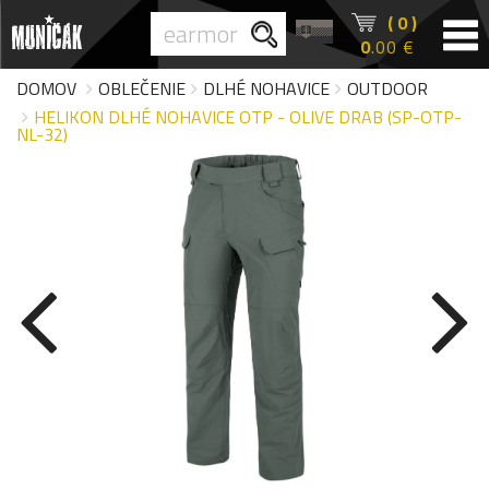
( 0 )
0
.00 €
DOMOV
OBLEČENIE
DLHÉ NOHAVICE
OUTDOOR
HELIKON DLHÉ NOHAVICE OTP - OLIVE DRAB (SP-OTP-
NL-32)