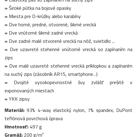
»
Široké pútka na bojové opasky
»
Miesta pre D-krúžky alebo karabíny
»
Dve horné, predné, otvorené, šikmé vrecká
»
Dve vnútorné šikmé zadné vrecká
»
Dve zadné malé otvorené vrecká na nôž, svietidlo ...
»
Dve uzavreté stehenné vnútorné vrecká so zapínaním na
zips
»
Dve malé uzavreté stehenné vrecká príklopkou a zapínaním
na suchý zips (zásobník AR15, smartphone…)
»
Dvojité vysokopevnostné švy zvlášť prešité v
exponovaných miestach
»
YKK zipsy
Materiál:
93% 4-way elastický nylon, 7% spandex, DuPont
teflónová povrchová úprava
Hmotnosť:
497 g
Gramáž:
200 g/m²