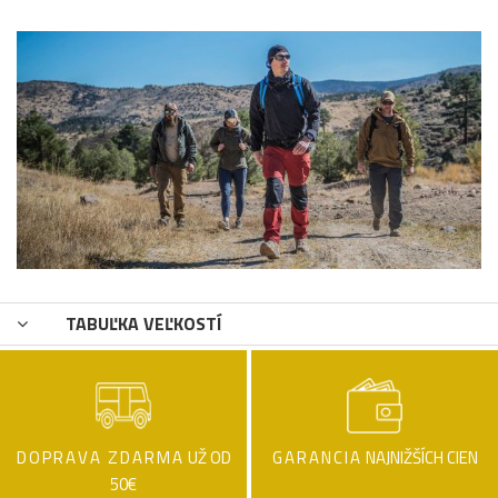
TABUĽKA VEĽKOSTÍ
DOPRAVA ZDARMA
UŽ OD
GARANCIA
NAJNIŽŠÍCH CIEN
50€