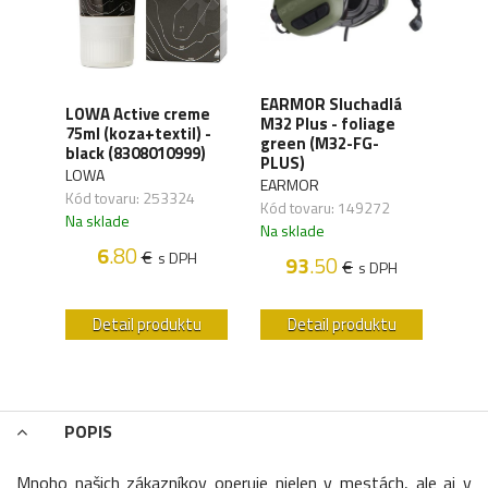
XD
EARMOR Sluchadlá
LOWA Active creme
WAN
y,
M32 Plus - foliage
75ml (koza+textil) -
Orga
green (M32-FG-
black (8308010999)
carb
41)
PLUS)
LOWA
WAN
EARMOR
Kód tovaru: 253324
Kód 
Kód tovaru: 149272
Na sklade
Na s
Na sklade
6
.80
€
s DPH
93
.50
€
H
s DPH
u
Detail produktu
Detail produktu
POPIS
Mnoho našich zákazníkov operuje nielen v mestách, ale aj v