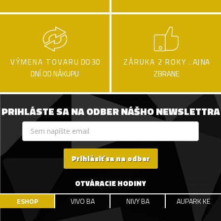
VÝMENA TOVARU
DO 30
ZÁRUKA 2 ROKY .
AJ NA
DNÍ OD NÁKUPU
ZBRANE
PRIHLÁSTE SA NA ODBER NÁŠHO NEWSLETTRA
Prihlásiť sa na odber
OTVÁRACIE HODINY
ESHOP
VIVO BA
NIVY BA
AUPARK KE