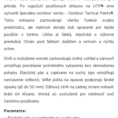
prírode. Po vypočutí pozitívnych ohlasov na UTP® sme
vytvorili špeciálnu outdoor verziu - Outdoor Tactical Pants®.
Tieto nohavice zachovávajú všetky funkcie svojho
predchodcu, ale niektoré detaily boli upravené pre lepšie
použitie v teréne. Látka je ľahká, elastická a výborne
priedušná. Chráni pred ľahkým dažďom a vetrom a rýchlo
schne.
Strih a rozloženie vreciek zachovávajú civilný vzhľad a zároveň
umožňujú prenášanie potrebného vybavenia bez obmedzenia
pohybu. Elastický pás a zapínanie na suchý zips umožňujú
nastavenie veľkosti. Veľké pútka na opasok podporujú široké
opasky (až do 50 mm). Džínový strih na zadnej strane nohavíc
bráni ich kĺzaniu. Vrecká sú vystužené pre odolnosť voči
častému používaniu.
Parametre:
»
Elastický pás so zapínaním na suchý zips