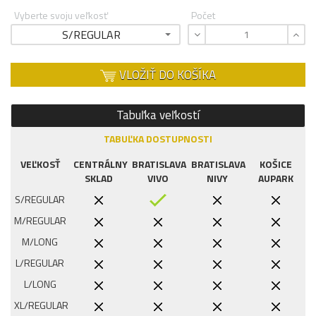
Vyberte svoju veľkosť
Počet
S/REGULAR
VLOŽIŤ DO KOŠÍKA
Tabuľka veľkostí
TABUĽKA DOSTUPNOSTI
VEĽKOSŤ
CENTRÁLNY
BRATISLAVA
BRATISLAVA
KOŠICE
SKLAD
VIVO
NIVY
AUPARK
S/REGULAR
M/REGULAR
M/LONG
L/REGULAR
L/LONG
XL/REGULAR