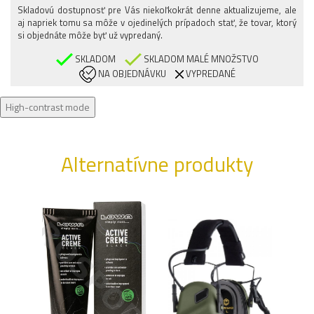
Skladovú dostupnosť pre Vás niekoľkokrát denne aktualizujeme, ale
XL/LONG
aj napriek tomu sa môže v ojedinelých prípadoch stať, že tovar, ktorý
XXL/REGULAR
si objednáte môže byť už vypredaný.
SKLADOM
SKLADOM MALÉ MNOŽSTVO
NA OBJEDNÁVKU
VYPREDANÉ
High-contrast mode
Alternatívne produkty