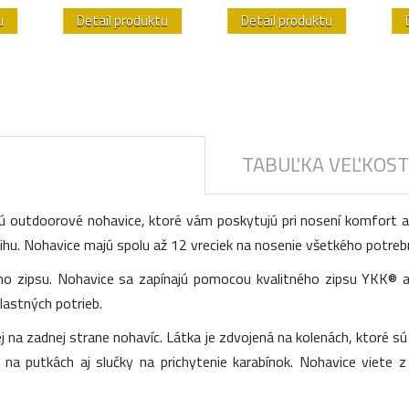
u
Detail produktu
Detail produktu
TABUĽKA VEĽKOST
ú outdoorové nohavice, ktoré vám poskytujú pri nosení komfort a 
rihu. Nohavice majú spolu až 12 vreciek na nosenie všetkého potreb
o zipsu. Nohavice sa zapínajú pomocou kvalitného zipsu YKK® a
lastných potrieb.
 na zadnej strane nohavíc. Látka je zdvojená na kolenách, ktoré 
 na putkách aj slučky na prichytenie karabínok. Nohavice viete 