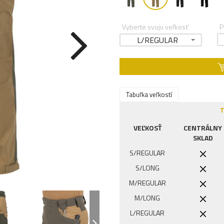
Vyberte svoju veľkosť
P
L/REGULAR
Tabuľka veľkostí
T
VEĽKOSŤ
CENTRÁLNY
SKLAD
S/REGULAR
S/LONG
M/REGULAR
M/LONG
L/REGULAR