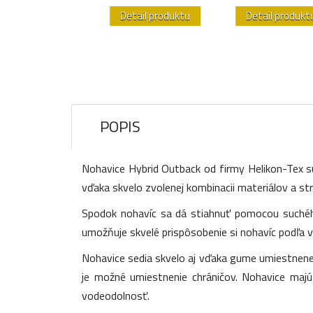
etail produktu
Detail produktu
Detail produkt
POPIS
Nohavice Hybrid Outback od firmy Helikon-Tex s
vďaka skvelo zvolenej kombinacii materiálov a st
Spodok nohavíc sa dá stiahnuť pomocou suchéh
umožňuje skvelé prispôsobenie si nohavíc podľa v
Nohavice sedia skvelo aj vďaka gume umiestnenej
je možné umiestnenie chráničov. Nohavice majú
vodeodolnosť.