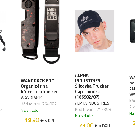
ALPHA
WA
WANDRACK EDC
INDUSTRIES
pe
Organizér na
Šiltovka Trucker
ca
kľúče - carbon red
Cap - modrá
WA
(186902/07)
WANDRACK
Kód
ALPHA INDUSTRIES
Kód tovaru: 264082
25
72
Kód tovaru: 212358
Na sklade
Na
Na sklade
19
.90
€
s DPH
23
.00
€
H
s DPH