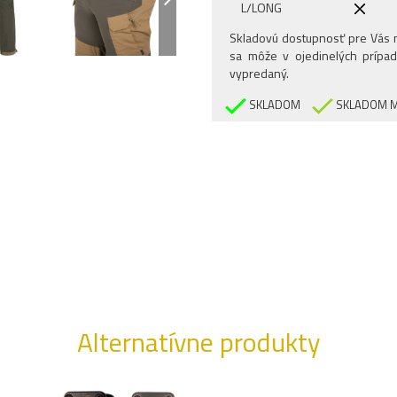
L/LONG
XL/REGULAR
Skladovú dostupnosť pre Vás n
sa môže v ojedinelých prípad
XL/LONG
vypredaný.
XL/XLONG
SKLADOM
SKLADOM M
XXL/REGULAR
XXL/LONG
3XL/REGULAR
4XL/REGULAR
Alternatívne produkty