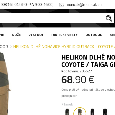
908 762 042 (PO-PIA 9:00-16:00)
municak@municak.eu
NE
NOŽE
VÝSTROJ
TAKTICKÉ VESTY
OUTDOOR
SE
OOR
HELIKON DLHÉ NOHAVICE HYBRID OUTBACK - COYOTE /
HELIKON DLHÉ NO
COYOTE / TAIGA 
Kód tovaru: 205627
68
.90 €
Cena platí výhradne pri nákupe v esho
predajniach.
7 farieb