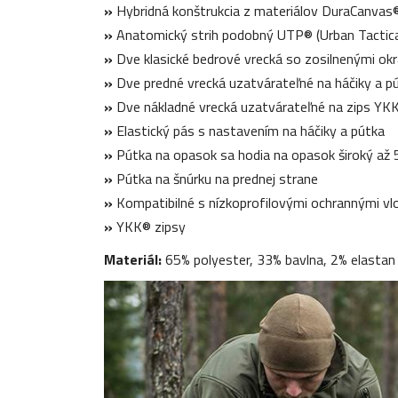
»
Hybridná konštrukcia z materiálov DuraCanvas
»
Anatomický strih podobný UTP® (Urban Tactic
»
Dve klasické bedrové vrecká so zosilnenými okr
»
Dve predné vrecká uzatvárateľné na háčiky a p
»
Dve nákladné vrecká uzatvárateľné na zips YK
»
Elastický pás s nastavením na háčiky a pútka
»
Pútka na opasok sa hodia na opasok široký až
»
Pútka na šnúrku na prednej strane
»
Kompatibilné s nízkoprofilovými ochrannými vlo
»
YKK® zipsy
Materiál:
65% polyester, 33% bavlna, 2% elastan