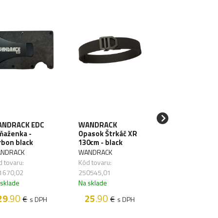
NDRACK EDC
WANDRACK
SAWYER Filter 
ňaženka -
Opasok Štrkáč XR
vodu Mini Blue
rbon black
130cm - black
SAWYER
NDRACK
WANDRACK
Kód tovaru:
 tovaru:
Kód tovaru:
261626,01
1670,02
250545,01
Na sklade
 sklade
Na sklade
48
.50
€
s D
29
.90
25
.90
€
€
s DPH
s DPH