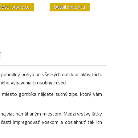
Detail produktu
Detail produktu
Detail produk
Í
pohodlný pohyb pri všetkých outdoor aktivitách,
ného vybavenia či osobných vecí.
 miesto gombíka nájdete suchý zips. ktorý vám
sú najviac namáhaným miestom. Medzi vrstvy látky
z časti impregnovať voskom a dosiahnuť tak ich