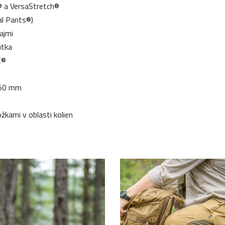
® a VersaStretch®
al Pants®)
ajmi
útka
K®
 50 mm
žkami v oblasti kolien