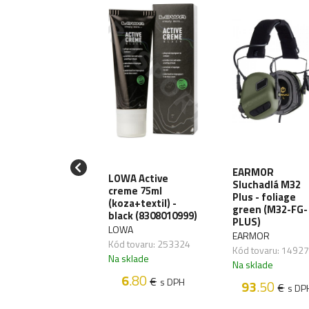
iják T-Reign
EARMOR
LOWA Active
Large Heavy-
Sluchadlá M32
creme 75ml
y, uchytenie
Plus - foliage
(koza+textil) -
karabínu
green (M32-FG-
black (8308010999)
RRG241)
PLUS)
LOWA
EIGN
EARMOR
Kód tovaru: 253324
 tovaru: 270064
Kód tovaru: 1492
Na sklade
sklade
Na sklade
6
.80
€
s DPH
38
.70
93
.50
€
€
s DPH
s DP