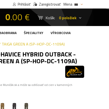
Prihlásiť
Zaregistrovať
Mena
0
.00 €
Košík:
0 položiek
BAOBRANA
ŠPECIALITKY
VÝROBCOVIA
 TAIGA GREEN A (SP-HOP-DC-1109A)
HAVICE HYBRID OUTBACK -
GREEN A (SP-HOP-DC-1109A)
pe Muničák.sk a môže sa odlišovať od cien v kamenných