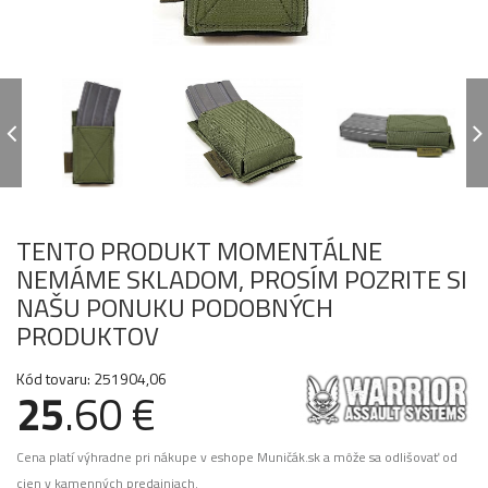
TENTO PRODUKT MOMENTÁLNE
NEMÁME SKLADOM, PROSÍM POZRITE SI
NAŠU PONUKU PODOBNÝCH
PRODUKTOV
Kód tovaru: 251904,06
25
.60 €
Cena platí výhradne pri nákupe v eshope Muničák.sk a môže sa odlišovať od
cien v kamenných predajniach.