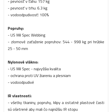
- pevnosť v ťahu: 157 kg
- pevnosť v trhu: 6.3 kg
- vodoodpudivosť: 100%
Popruhy:
- US Mil Spec Webbing
- zlomové zaťaženie popruhov: 544 - 998 kg pri hrúbke
25 - 50 mm
Nylonové vlákno:
- US Mil Spec - najvyššia kvalita
- ochrana proti UV žiareniu a plesniam
- vodoodpudivé
IR vlastnosti:
- všetky tkaniny, popruhy, klipy a ostatné plastové časti
sú ošetrené aby mali čo najnižšiu IR stopu