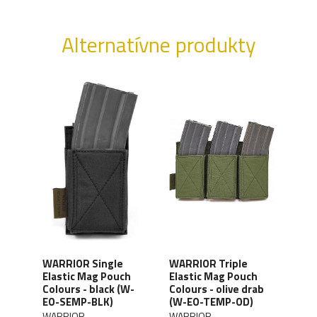
Alternatívne produkty
WARRIOR Single
WARRIOR Triple
WAR
ch
Elastic Mag Pouch
Elastic Mag Pouch
Quic
W-
Colours - black (W-
Colours - olive drab
oliv
EO-SEMP-BLK)
(W-EO-TEMP-OD)
SQM
WARRIOR
WARRIOR
WAR