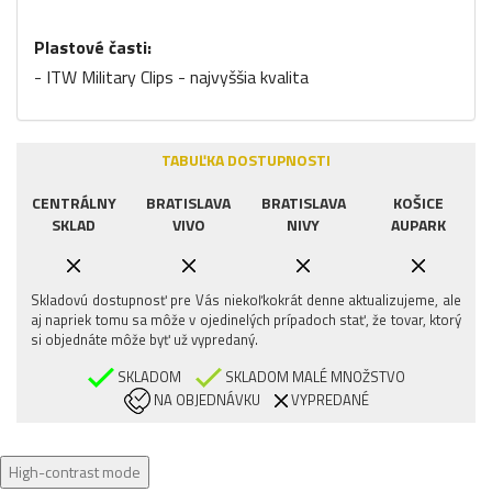
Plastové časti:
- ITW Military Clips - najvyššia kvalita
TABUĽKA DOSTUPNOSTI
CENTRÁLNY
BRATISLAVA
BRATISLAVA
KOŠICE
SKLAD
VIVO
NIVY
AUPARK
Skladovú dostupnosť pre Vás niekoľkokrát denne aktualizujeme, ale
aj napriek tomu sa môže v ojedinelých prípadoch stať, že tovar, ktorý
si objednáte môže byť už vypredaný.
SKLADOM
SKLADOM MALÉ MNOŽSTVO
NA OBJEDNÁVKU
VYPREDANÉ
High-contrast mode