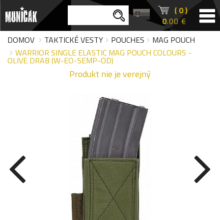
( 0 )
0
.00 €
DOMOV
TAKTICKÉ VESTY
POUCHES
MAG POUCH
WARRIOR SINGLE ELASTIC MAG POUCH COLOURS -
OLIVE DRAB (W-EO-SEMP-OD)
Produkt nie je verejný