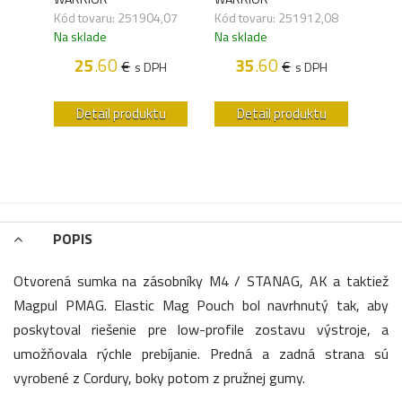
,04
Kód tovaru: 251904,07
Kód tovaru: 251912,08
Kód 
Na sklade
Na sklade
Na s
25
.60
35
.60
€
€
H
s DPH
s DPH
u
Detail produktu
Detail produktu
POPIS
Otvorená sumka na zásobníky M4 / STANAG, AK a taktiež
Magpul PMAG. Elastic Mag Pouch bol navrhnutý tak, aby
poskytoval riešenie pre low-profile zostavu výstroje, a
umožňovala rýchle prebíjanie. Predná a zadná strana sú
vyrobené z Cordury, boky potom z pružnej gumy.