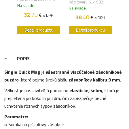
,02
Kód tovaru: 251982
Kód 
Na sklade
Na sklade
Na s
32
.70
€
s DPH
38
.40
€
H
s DPH
u
Detail produktu
Detail produktu
POPIS
Single Quick Mag
je
všestranné viacúčelové zásobníkové
puzdro
, ktoré pojme širokú škálu
zásobníkov kalibru 9 mm
.
Veľkosť je nastaviteľná pomocou
elastickej šnúry
, ktorá je
prepletená po bokoch puzdra, čím zabezpečuje pevné
uchytenie rôznych typov zásobníkov.
Parametre:
»
Sumka na pištoľový zásobník