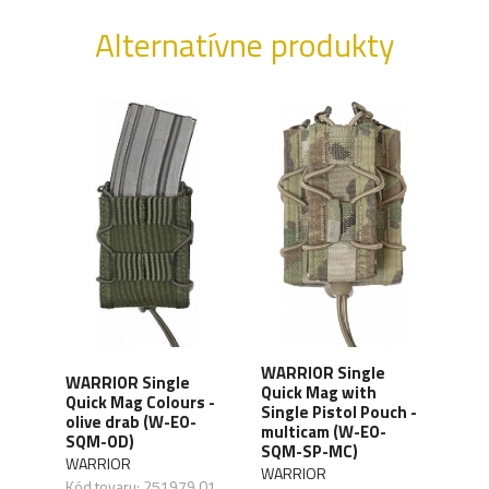
Alternatívne produkty
le
WARRIOR Single
WAR
WARRIOR Single
Quick Mag with
Acti
Quick Mag Colours -
Single Pistol Pouch -
Pist
olive drab (W-EO-
multicam (W-EO-
bla
SQM-OD)
)
SQM-SP-MC)
BLK
WARRIOR
WARRIOR
WAR
Kód tovaru: 251979,01