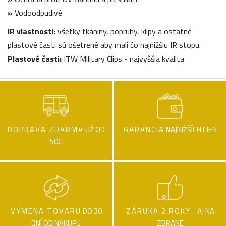
»
Vodoodpudivé
IR vlastnosti:
všetky tkaniny, popruhy, klipy a ostatné
plastové časti sú ošetrené aby mali čo najnižšiu IR stopu.
Plastové časti:
ITW Military Clips - najvyššia kvalita
DOPRAVA ZDARMA
UŽ OD
GARANCIA
NAJNIŽŠÍCH CIEN
50€
VÝMENA TOVARU
DO 30
ZÁRUKA 2 ROKY .
AJ NA
DNÍ OD NÁKUPU
ZBRANE