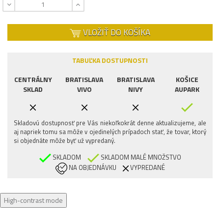
VLOŽIŤ DO KOŠÍKA
TABUĽKA DOSTUPNOSTI
CENTRÁLNY
BRATISLAVA
BRATISLAVA
KOŠICE
SKLAD
VIVO
NIVY
AUPARK
Skladovú dostupnosť pre Vás niekoľkokrát denne aktualizujeme, ale
aj napriek tomu sa môže v ojedinelých prípadoch stať, že tovar, ktorý
si objednáte môže byť už vypredaný.
SKLADOM
SKLADOM MALÉ MNOŽSTVO
NA OBJEDNÁVKU
VYPREDANÉ
High-contrast mode