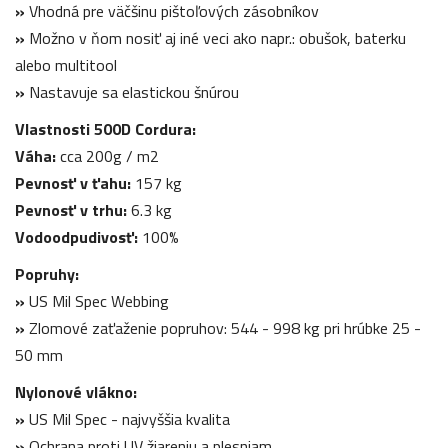
»
Vhodná pre väčšinu pištoľových zásobníkov
»
Možno v ňom nosiť aj iné veci ako napr.: obušok, baterku
alebo multitool
»
Nastavuje sa elastickou šnúrou
Vlastnosti 500D Cordura:
Váha:
cca 200g / m2
Pevnosť v ťahu:
157 kg
Pevnosť v trhu:
6.3 kg
Vodoodpudivosť:
100%
Popruhy:
»
US Mil Spec Webbing
»
Zlomové zaťaženie popruhov: 544 - 998 kg pri hrúbke 25 -
50 mm
Nylonové vlákno:
»
US Mil Spec - najvyššia kvalita
»
Ochrana proti UV žiareniu a plesniam