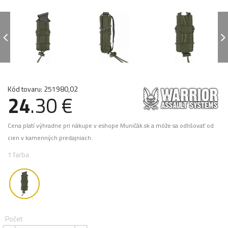
Kód tovaru: 251980,02
24
.30 €
Cena platí výhradne pri nákupe v eshope Muničák.sk a môže sa odlišovať od
cien v kamenných predajniach.
1 farba
Počet