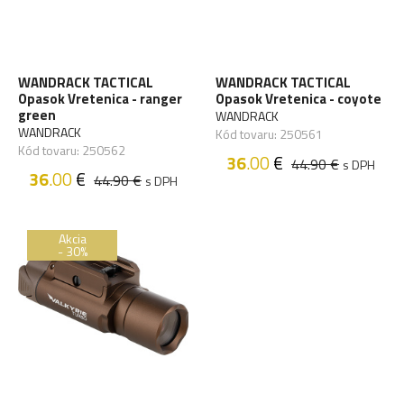
WANDRACK TACTICAL
WANDRACK TACTICAL
Opasok Vretenica - ranger
Opasok Vretenica - coyote
green
WANDRACK
WANDRACK
Kód tovaru: 250561
Kód tovaru: 250562
36
.00
€
44.90 €
s DPH
36
.00
€
44.90 €
s DPH
Akcia
- 30%