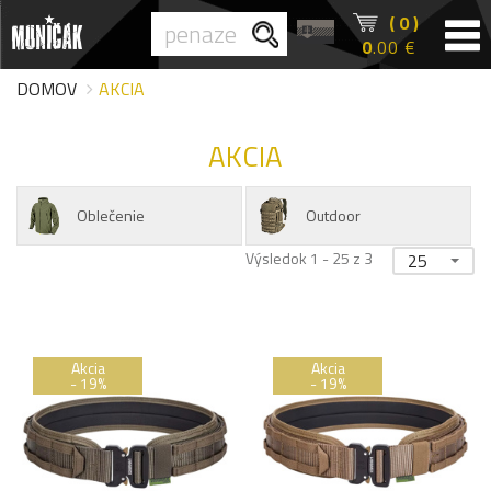
( 0 )
0
.00 €
DOMOV
AKCIA
AKCIA
Oblečenie
Outdoor
Výsledok 1 - 25 z 3
25
Akcia
Akcia
- 19%
- 19%