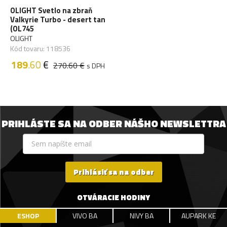
OLIGHT Svetlo na zbraň
Valkyrie Turbo - desert tan
(OL745
OLIGHT
Kód tovaru: 118536
189
.60
€
270.60 €
s DPH
PRIHLÁSTE SA NA ODBER NÁŠHO NEWSLETTRA
Prihlásiť sa na odber
OTVÁRACIE HODINY
ESHOP
VIVO BA
NIVY BA
AUPARK KE