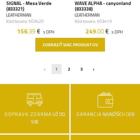
SIGNAL - Mesa Verde
WAVE ALPHA - canyonland
(833321)
(833338)
LEATHERMAN
LEATHERMAN
Kód tovaru: 503420
Kód tovaru: 503419
156
.39
€
249
.00
€
s DPH
s DPH
ZOBRAZIŤ VIAC PRODUKTOV
‹
1
2
3
›
DOPRAVA ZDARMA
UŽ OD
GARANCIA
NAJNIŽŠÍCH CIEN
50€