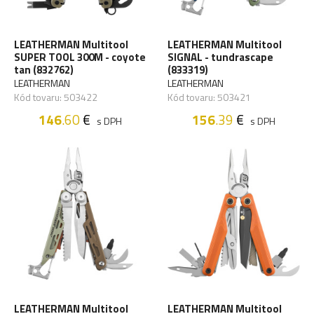
LEATHERMAN Multitool
LEATHERMAN Multitool
SUPER TOOL 300M - coyote
SIGNAL - tundrascape
tan (832762)
(833319)
LEATHERMAN
LEATHERMAN
Kód tovaru: 503422
Kód tovaru: 503421
146
.60
€
156
.39
€
s DPH
s DPH
LEATHERMAN Multitool
LEATHERMAN Multitool