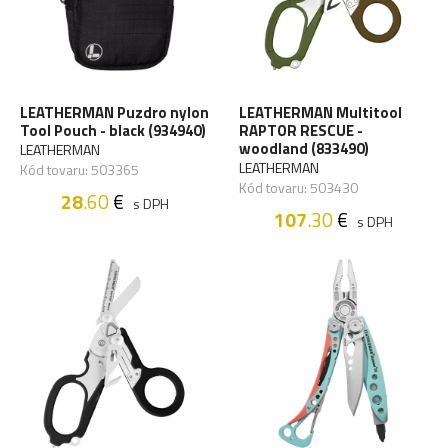
LEATHERMAN Puzdro nylon
LEATHERMAN Multitool
Tool Pouch - black (934940)
RAPTOR RESCUE -
woodland (833490)
LEATHERMAN
LEATHERMAN
Kód tovaru: 503365
Kód tovaru: 503430
28
.60
€
s DPH
107
.30
€
s DPH