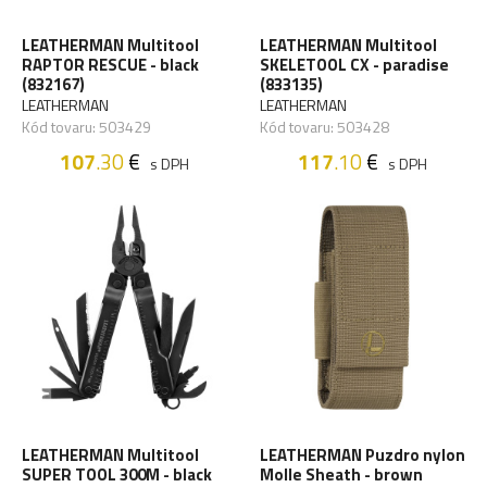
LEATHERMAN Multitool
LEATHERMAN Multitool
RAPTOR RESCUE - black
SKELETOOL CX - paradise
(832167)
(833135)
LEATHERMAN
LEATHERMAN
Kód tovaru: 503429
Kód tovaru: 503428
107
.30
€
117
.10
€
s DPH
s DPH
LEATHERMAN Multitool
LEATHERMAN Puzdro nylon
SUPER TOOL 300M - black
Molle Sheath - brown