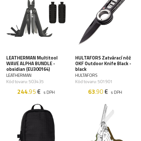
LEATHERMAN Multitool
HULTAFORS Zatvárací nôž
WAVE ALPHA BUNDLE -
OKF Outdoor Knife Black -
obsidian (EU300164)
black
LEATHERMAN
HULTAFORS
Kód tovaru: 503435
Kód tovaru: 501901
244
.95
€
63
.90
€
s DPH
s DPH