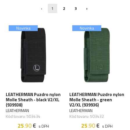
‹
1
2
3
›
Novinka
Novinka
LEATHERMAN Puzdro nylon
LEATHERMAN Puzdro nylon
Molle Sheath - black V2/XL
Molle Sheath - green
(939938)
V2/XL (939936)
LEATHERMAN
LEATHERMAN
Kód tovaru: 503434
Kód tovaru: 503432
25
.90
€
25
.90
€
s DPH
s DPH