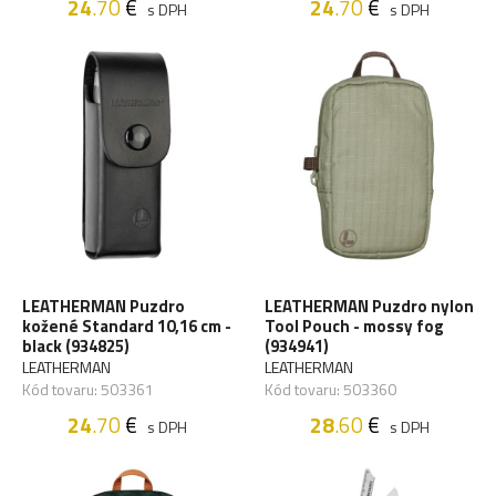
24
.70
€
24
.70
€
s DPH
s DPH
LEATHERMAN Puzdro
LEATHERMAN Puzdro nylon
kožené Standard 10,16 cm -
Tool Pouch - mossy fog
black (934825)
(934941)
LEATHERMAN
LEATHERMAN
Kód tovaru: 503361
Kód tovaru: 503360
24
.70
€
28
.60
€
s DPH
s DPH