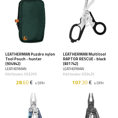
LEATHERMAN Puzdro nylon
LEATHERMAN Multitool
Tool Pouch - hunter
RAPTOR RESCUE - black
(934942)
(831742)
LEATHERMAN
LEATHERMAN
Kód tovaru: 503359
Kód tovaru: 503425
28
.60
€
107
.30
€
s DPH
s DPH