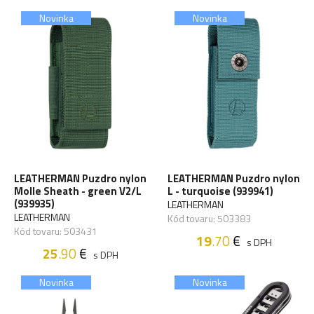
Novinka
Novinka
LEATHERMAN Puzdro nylon
LEATHERMAN Puzdro nylon
Molle Sheath - green V2/L
L - turquoise (939941)
(939935)
LEATHERMAN
LEATHERMAN
Kód tovaru: 503383
Kód tovaru: 503431
19
.70
€
s DPH
25
.90
€
s DPH
Novinka
Novinka