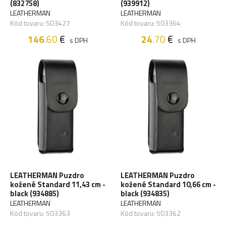
(832758)
(939912)
LEATHERMAN
LEATHERMAN
Kód tovaru: 503427
Kód tovaru: 503364
146
.60
€
24
.70
€
s DPH
s DPH
LEATHERMAN Puzdro
LEATHERMAN Puzdro
kožené Standard 11,43 cm -
kožené Standard 10,66 cm -
black (934885)
black (934835)
LEATHERMAN
LEATHERMAN
Kód tovaru: 503363
Kód tovaru: 503362