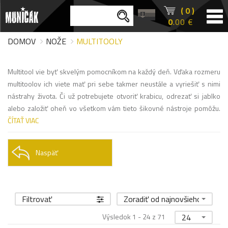
( 0 )
0
.00 €
DOMOV
NOŽE
MULTITOOLY
Multitool vie byť skvelým pomocníkom na každý deň. Vďaka rozmeru
multitoolov ich viete mať pri sebe takmer neustále a vyriešiť s nimi
nástrahy života. Či už potrebujete otvoriť krabicu, odrezať si jablko
alebo založiť oheň vo všetkom vám tieto šikovné nástroje pomôžu.
ČÍTAŤ VIAC
Naspäť
Filtrovať
Zoradiť od najnovšieho
Výsledok 1 - 24 z 71
24